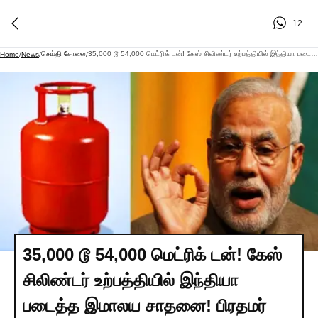
12
செய்தி சோலை
35,000 டூ 54,000 மெட்ரிக் டன்! கேஸ் சிலிண்டர் உற்பத்தியில் இந்தியா படைத்த இமாலய சாதனை! பிரதமர் மோடி பெருமிதம்!
Home
/
News
/
/
35,000 டூ 54,000 மெட்ரிக் டன்! கேஸ்
சிலிண்டர் உற்பத்தியில் இந்தியா
படைத்த இமாலய சாதனை! பிரதமர்