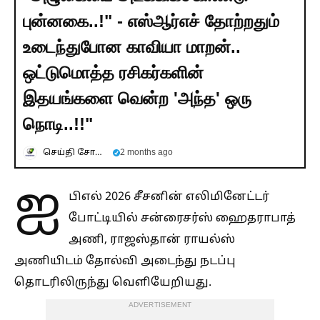
புன்னகை..!" - எஸ்ஆர்எச் தோற்றதும்
உடைந்துபோன காவியா மாறன்..
ஒட்டுமொத்த ரசிகர்களின்
இதயங்களை வென்ற 'அந்த' ஒரு
நொடி..!!"
செய்தி சோலை
2 months ago
ஐ
பிஎல் 2026 சீசனின் எலிமினேட்டர்
போட்டியில் சன்ரைசர்ஸ் ஹைதராபாத்
அணி, ராஜஸ்தான் ராயல்ஸ்
அணியிடம் தோல்வி அடைந்து நடப்பு
தொடரிலிருந்து வெளியேறியது.
ADVERTISEMENT