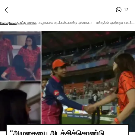
12
செய்தி சோலை
"அழுகையை அடக்கிக்கொண்டு புன்னகை..!" - எஸ்ஆர்எச் தோற்றதும் உடைந்துபோன காவியா மாறன்.. ஒட்டுமொத்த ரசிகர்களின் இதயங்களை வென்ற 'அந்த' ஒரு நொடி..!!"
Home
/
News
/
/
"அழுகையை அடக்கிக்கொண்டு