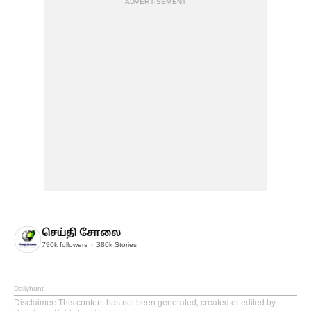
ADVERTISEMENT
செய்தி சோலை
790k
followers
380k
Stories
Dailyhunt
Disclaimer
: This content has not been generated, created or edited by