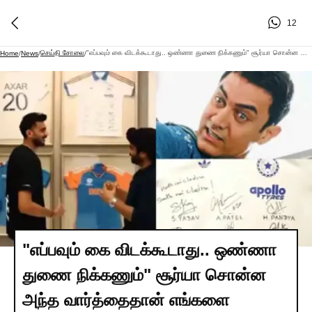
12
செய்தி சோலை
"எப்பவும் கை விடக்கூடாது.. ஒண்ணா துணை நிக்கணும்" சூர்யா சொன்ன அந்த வார்த்தைதான் எங்களை ஜெயிக்க வச்சது.‌. தூம் 3' பட வசனத்தை முழக்கமாக மாற்றிய ரகசியத்தை உடைத்த அக்ஷர் படேல்..!!
Home
/
News
/
/
"எப்பவும் கை விடக்கூடாது.. ஒண்ணா
துணை நிக்கணும்" சூர்யா சொன்ன
அந்த வார்த்தைதான் எங்களை