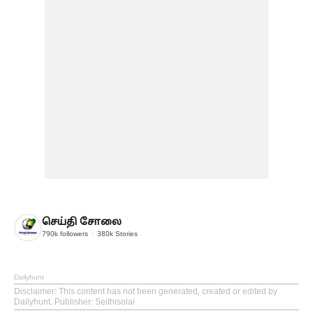
செய்தி சோலை
790k
followers
380k
Stories
Dailyhunt
Disclaimer
: This content has not been generated, created or edited by
Dailyhunt. Publisher: Seithisolai