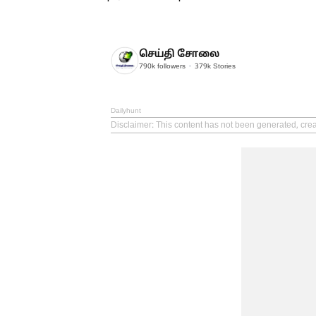
செய்தி சோலை
790k
followers
379k
Stories
Dailyhunt
Disclaimer
: This content has not been generated, crea