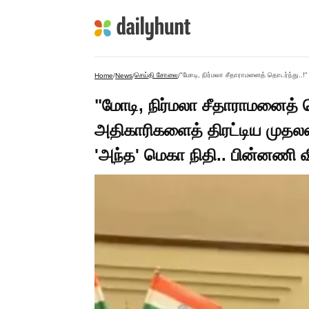
செய்தி சோலை
Home
/
News
/
/
"மோடி, நிர்மலா சீதாராமனைத் தொ
அதிகாரிகளைத் திரட்டிய முதலமை
'அந்த' மெகா நிதி.. பின்னணி வி