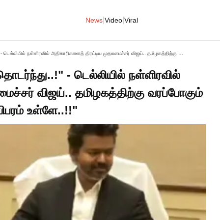
|
|
News
Video
Viral
"மோடி, நிர்மலா சீதாராமனைத் தொடர்ந்து..!" - டெல்லியில் நள்ளிரவில் அதிகாரிகளைத் திரட்டிய முதலமைச்சர் விஜய்.. தமிழகத்திற்கு வரப்போகும் 'அந்த' மெகா நிதி.. பின்னணி விபரம் உள்ளே..!!"
டர்ந்து..!" - டெல்லியில் நள்ளிரவில்
ச்சர் விஜய்.. தமிழகத்திற்கு வரப்போகும்
பரம் உள்ளே..!!"