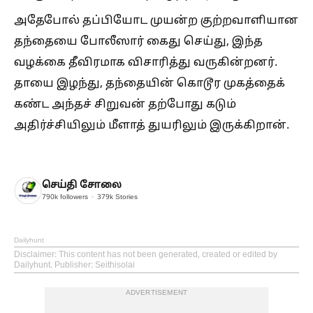
அதேபோல் தப்பியோட முயன்ற குற்றவாளியான
தந்தையை போலீஸார் கைது செய்து, இந்த
வழக்கை தீவிரமாக விசாரித்து வருகின்றனர்.
தாயை இழந்து, தந்தையின் கொடூர முகத்தைக்
கண்ட அந்தச் சிறுவன் தற்போது கடும்
அதிர்ச்சியிலும் மீளாத் துயரிலும் இருக்கிறான்.
செய்தி சோலை
790k
followers
379k
Stories
Dailyhunt
Disclaimer
: This content has not been generated, created or edited by
Dailyhunt. Publisher: Seithisolai
ADVERTISEMENT