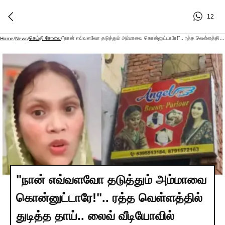
12
செய்தி சோலை
"நான் எவ்வளவோ தடுத்தும் அம்மாவை கொன்னுட்டாரே!".. ரத்த வெள்ளத்தில் துடித்த தாய்.. லைவ் வீடியோவில் சிரித்த முகம்.. நிஜத்தில் நடந்த கொடூரம். கதறிய சிறுவனின் வாக்குமூலம்..!!!
Home
/
News
/
/
"நான் எவ்வளவோ தடுத்தும் அம்மாவை
கொன்னுட்டாரே!".. ரத்த வெள்ளத்தில்
துடித்த தாய்.. லைவ் வீடியோவில்