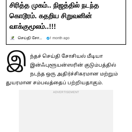
சிரித்த முகம்.. நிஜத்தில் நடந்த
கொடூரம். கதறிய சிறுவனின்
வாக்குமூலம்..!!!
செய்தி சோலை
1 month ago
இ
ந்தச் செய்தி சோசியல் மீடியா
இன்ஃபுளூயன்ஸரின் குடும்பத்தில்
நடந்த ஒரு அதிர்ச்சிகரமான மற்றும்
துயரமான சம்பவத்தைப் பற்றியதாகும்.
ADVERTISEMENT