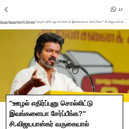
12
செய்தி சோலை
​"ஊழல் எதிர்ப்புனு சொல்லிட்டு இவங்களையா சேர்ப்பீங்க?" சி.விஜயபாஸ்கர் வருகையால் தவெகவில் வெடித்த சர்ச்சை.. விமர்சனங்களால் சரியும் பலம்..?
Home
/
News
/
/
​"ஊழல் எதிர்ப்புனு சொல்லிட்டு
இவங்களையா சேர்ப்பீங்க?"
சி.விஜயபாஸ்கர் வருகையால்