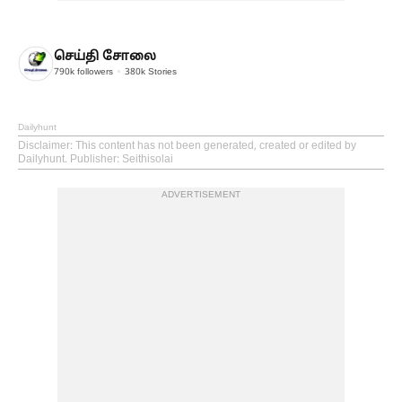
செய்தி சோலை
790k
followers
380k
Stories
Dailyhunt
Disclaimer
: This content has not been generated, created or edited by
Dailyhunt. Publisher: Seithisolai
ADVERTISEMENT