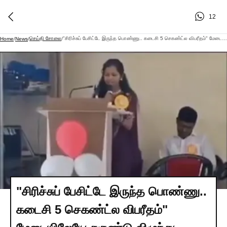
12
செய்தி சோலை
"சிரிச்சுப் பேசிட்டே இருந்த பொண்ணு.. கடைசி 5 செகண்ட்ல விபரீதம்" மேடையிலேயே சுருண்டு விழுந்து உயிரிழந்த கல்லூரி மாணவி.. நெஞ்சை உலுக்கும் வீடியோ..!!
Home
/
News
/
/
"சிரிச்சுப் பேசிட்டே இருந்த பொண்ணு..
கடைசி 5 செகண்ட்ல விபரீதம்"