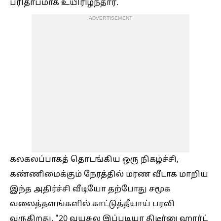
பரிதாபமாக உயிரிழந்தார்.
ADVERTISEMENT
கலகலப்பாகத் தொடங்கிய ஒரு நிகழ்ச்சி,
கண்ணிமைக்கும் நேரத்தில் மரண வீடாக மாறிய
இந்த அதிர்ச்சி வீடியோ தற்போது சமூக
வலைத்தளங்களில் காட்டுத்தீயாய் பரவி
வருகிறது. "20 வயசுல இப்படியா திடீர்னு ஹார்ட்