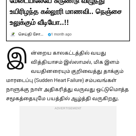
மேடையிலேயே சுருண்டு விழுந்து
உயிரிழந்த கல்லூரி மாணவி.. நெஞ்சை
உலுக்கும் வீடியோ..!!
செய்தி சோலை
1 month ago
இ
ன்றைய காலகட்டத்தில் வயது
வித்தியாசம் இல்லாமல், மிக இளம்
வயதினரையும் குறிவைத்து தாக்கும்
மாரடைப்பு (Sudden Heart Failure) சம்பவங்கள்
நாளுக்கு நாள் அதிகரித்து வருவது ஒட்டுமொத்த
சமூகத்தையுமே பயத்தில் ஆழ்த்தி வருகிறது.
ADVERTISEMENT