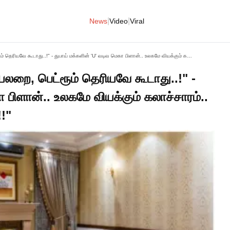
|
|
News
Video
Viral
"வீட்டுக்குள்ள நுழைஞ்சா சமையலறை, பெட்ரூம் தெரியவே கூடாது..!" - துபாய் மக்களின் 'U' வடிவ மெகா பிளான்.. உலகமே வியக்கும் கலாச்சாரம்.. பின்னணியில் இருக்கும் மர்மம்..!!"
யலறை, பெட்ரூம் தெரியவே கூடாது..!" -
 பிளான்.. உலகமே வியக்கும் கலாச்சாரம்..
!!"