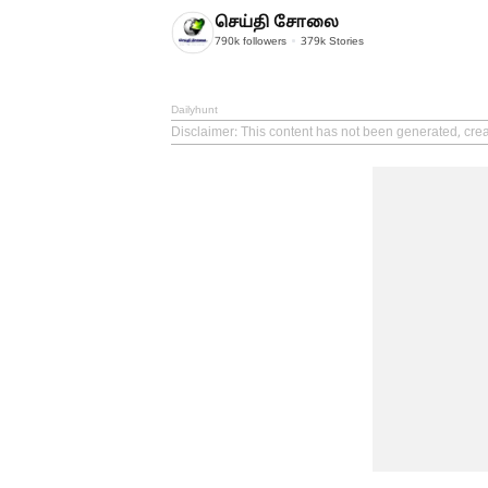
செய்தி சோலை
790k
followers
379k
Stories
Dailyhunt
Disclaimer
: This content has not been generated, crea