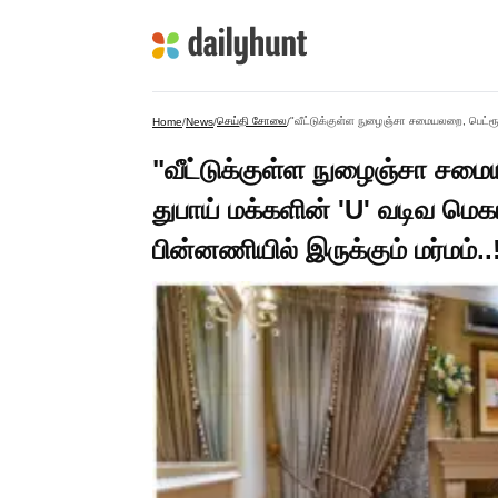
செய்தி சோலை
Home
/
News
/
/
"வீட்டுக்குள்ள நுழைஞ்சா சமை
துபாய் மக்களின் 'U' வடிவ மெகா
பின்னணியில் இருக்கும் மர்மம்..