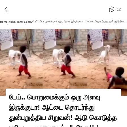
12
டேய்.. பொறுமைக்கும் ஒரு அளவு இருக்குடா! ஆட்டை தொடர்ந்து துன்புறுத்திய சிறுவன்! ஆடு கொடுத்த பதிலடி.. வைரலாகும் வீடியோ.!! !
Home
/
News
/
Tamil Spark
/
டேய்.. பொறுமைக்கும் ஒரு அளவு
இருக்குடா! ஆட்டை தொடர்ந்து
துன்புறுத்திய சிறுவன்! ஆடு கொடுத்த