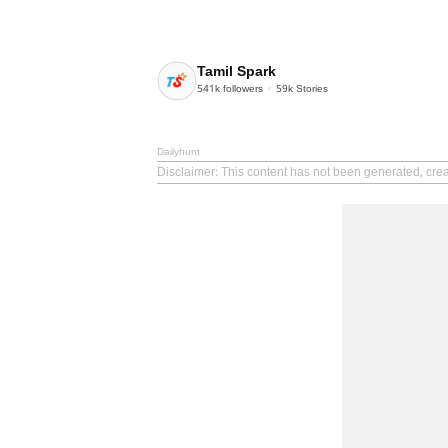
Tamil Spark
541k
followers
59k
Stories
Dailyhunt
Disclaimer
: This content has not been generated, crea