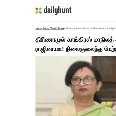
திரிணாமுல் காங்கிரஸ் மாநிலத் தலைவர் சந்திரா
Home
/
News
/
Tamil Spark
/
திரிணாமுல் காங்கிரஸ் மாநிலத் த
ராஜினாமா! நிலைகுலைந்த மேற்கு