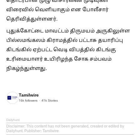
தொடர்பான முழு விசாரணை முடிவுகள்
விரைவில் வெளியாகும் என போலீசார்
தெரிவித்துள்ளனர்.
புதுக்கோட்டை மாவட்டம் திருமயம் அருகிலுள்ள
பில்லமங்கலம் கிராமத்தில் பட்டாசு தயாரிப்பு
கிடங்கில் ஏற்பட்ட வெடி விபத்தில் கிடங்கு
உரிமையாளர் உயிரிழந்த சோக சம்பவம்
நிகழ்ந்துள்ளது.
Tamilwire
16k
followers
41k
Stories
Dailyhunt
Disclaimer
: This content has not been generated, created or edited by
Dailyhunt. Publisher: Tamilwire