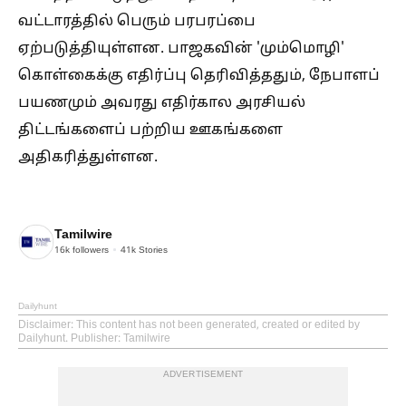
வட்டாரத்தில் பெரும் பரபரப்பை
ஏற்படுத்தியுள்ளன. பாஜகவின் 'மும்மொழி'
கொள்கைக்கு எதிர்ப்பு தெரிவித்ததும், நேபாளப்
பயணமும் அவரது எதிர்கால அரசியல்
திட்டங்களைப் பற்றிய ஊகங்களை
அதிகரித்துள்ளன.
Tamilwire
16k
followers
41k
Stories
Dailyhunt
Disclaimer
: This content has not been generated, created or edited by
Dailyhunt. Publisher: Tamilwire
ADVERTISEMENT