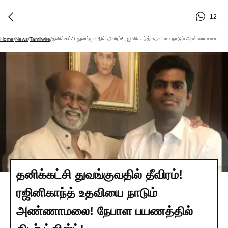
12
தனிக்கட்சி துவங்குவதில் தீவிரம்! ரஜினிகாந்த் உதவியை நாடும் அண்ணாமலை! நேபாள பயணத்தில் திடீர் ட்விஸ்ட்!
Home
/
News
/
Tamilwire
/
தனிக்கட்சி துவங்குவதில் தீவிரம்!
ரஜினிகாந்த் உதவியை நாடும்
அண்ணாமலை! நேபாள பயணத்தில்