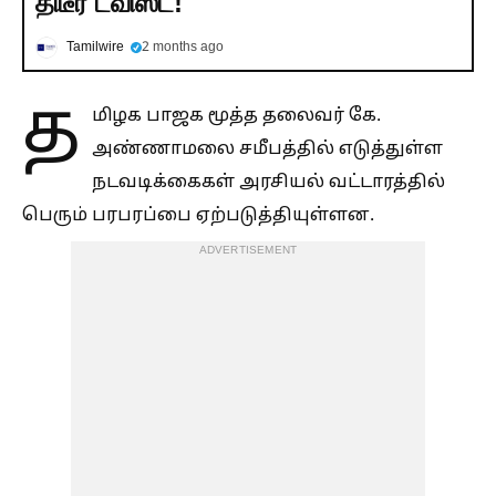
திடீர் ட்விஸ்ட்!
Tamilwire
2 months ago
த
மிழக பாஜக மூத்த தலைவர் கே.
அண்ணாமலை சமீபத்தில் எடுத்துள்ள
நடவடிக்கைகள் அரசியல் வட்டாரத்தில்
பெரும் பரபரப்பை ஏற்படுத்தியுள்ளன.
ADVERTISEMENT