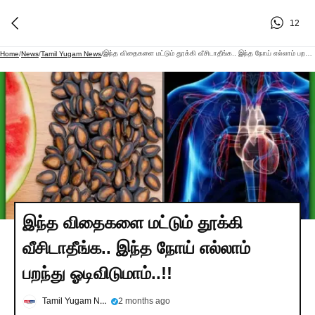
12
இந்த விதைகளை மட்டும் தூக்கி வீசிடாதீங்க.. இந்த நோய் எல்லாம் பறந்து ஓடிவிடுமாம்..!!
Home
/
News
/
Tamil Yugam News
/
இந்த விதைகளை மட்டும் தூக்கி
வீசிடாதீங்க.. இந்த நோய் எல்லாம்
பறந்து ஓடிவிடுமாம்..!!
Tamil Yugam News
2 months ago