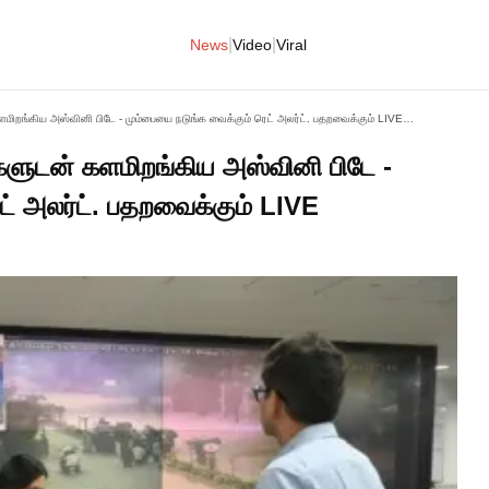
|
|
News
Video
Viral
"அடேங்கப்பா. 10,000 கேமராக்களுடன் களமிறங்கிய அஸ்வினி பிடே - மும்பையை நடுங்க வைக்கும் ரெட் அலர்ட். பதறவைக்கும் LIVE காட்சிகள்.!!"
களுடன் களமிறங்கிய அஸ்வினி பிடே -
ட் அலர்ட். பதறவைக்கும் LIVE