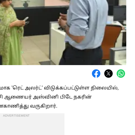
'ரெட் அலர்ட்' விடுக்கப்பட்டுள்ள நிலையில்,
சி ஆணையர் அஸ்வினி பிடே நகரின்
்காணித்து வருகிறார்.
ADVERTISEMENT