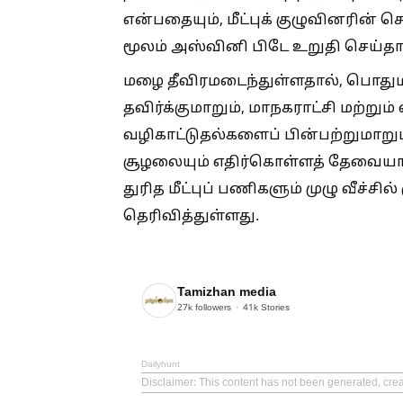
என்பதையும், மீட்புக் குழுவினரின் 
மூலம் அஸ்வினி பிடே உறுதி செய்தார
மழை தீவிரமடைந்துள்ளதால், பொது
தவிர்க்குமாறும், மாநகராட்சி மற்ற
வழிகாட்டுதல்களைப் பின்பற்றுமாறும
சூழலையும் எதிர்கொள்ளத் தேவையான
துரித மீட்புப் பணிகளும் முழு வீச்சில
தெரிவித்துள்ளது.
Tamizhan media
27k
followers
41k
Stories
Dailyhunt
Disclaimer
: This content has not been generated, cre