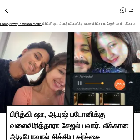
12
பிரித்வி ஷா, ஆயுஷ் படோனிக்கு வலைவிரித்தாரா சேஜல் பவார். லீக்கான ஆடியோவால் சிக்கிய சர்ச்சை நாயகி..முழு பின்னணி.!
Home
/
News
/
Tamizhan Media
/
பிரித்வி ஷா, ஆயுஷ் படோனிக்கு
வலைவிரித்தாரா சேஜல் பவார். லீக்கான
ஆடியோவால் சிக்கிய சர்ச்சை