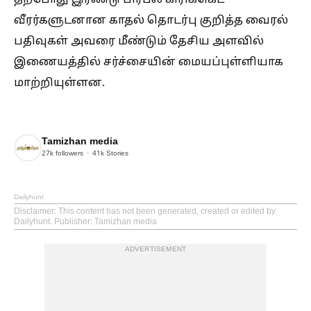
வீரர்களுடனான காதல் தொடர்பு குறித்த வைரல்
பதிவுகள் அவரை மீண்டும் தேசிய அளவில்
இணையத்தில் சர்ச்சையின் மையப்புள்ளியாக
மாற்றியுள்ளன.
Tamizhan media
27k
followers
41k
Stories
Dailyhunt
Disclaimer
: This content has not been generated, created or edited by
Dailyhunt. Publisher: Tamizhan media
ADVERTISEMENT