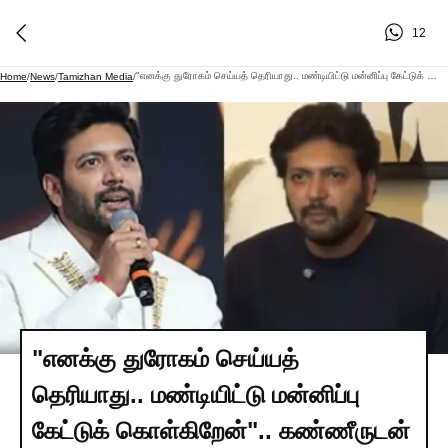
12
"எனக்கு துரோகம் செய்யத் தெரியாது.. மண்டியிட்டு மன்னிப்பு கேட்டுக் கொள்கிறேன்".. கண்ணீருடன் மண்டியிட்ட ரவி மோகன்.. ரசிகர்கள் அதிர்ச்சி..!
Home
/
News
/
Tamizhan Media
/
"எனக்கு துரோகம் செய்யத்
தெரியாது.. மண்டியிட்டு மன்னிப்பு
கேட்டுக் கொள்கிறேன்".. கண்ணீருடன்