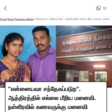
12
"என்னையவா சந்தேகப்படுற". ஆத்திரத்தில் எல்லை மீறிய மனைவி. நள்ளிரவில் கணவருக்கு மனைவி கொடுத்த கொடூர தண்டனை. பிரேதப் பரிசோதனையில் வெளியான திடுக்கிடும் உண்மை.!
Home
/
News
/
Tamizhan Media
/
"என்னையவா சந்தேகப்படுற".
ஆத்திரத்தில் எல்லை மீறிய மனைவி.
நள்ளிரவில் கணவருக்கு மனைவி