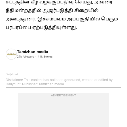
சட்டத்தின் கீழ் வழக்குப்பதிவு செய்து, அவரை
நீதிமன்றத்தில் ஆஜர்படுத்தி சிறையில்
அடைத்தனர். இச்சம்பவம் அப்பகுதியில் பெரும்
பரபரப்பை ஏற்படுத்தியுள்ளது.
Tamizhan media
27k
followers
41k
Stories
Dailyhunt
Disclaimer
: This content has not been generated, created or edited by
Dailyhunt. Publisher: Tamizhan media
ADVERTISEMENT