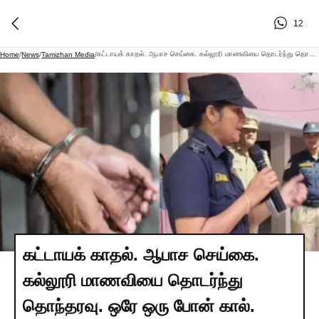
12
கட்டாயக் காதல். ஆபாச செய்கை. கல்லூரி மாணவியை தொடர்ந்து தொந்தரவு. ஒரே ஒரு போன் கால். சிங்கப்பெண் அதிரடிப்படையின் மாஸ் செயல். நெகிழ்ச்சியில் மக்கள்.!
Home
/
News
/
Tamizhan Media
/
கட்டாயக் காதல். ஆபாச செய்கை.
கல்லூரி மாணவியை தொடர்ந்து
தொந்தரவு. ஒரே ஒரு போன் கால்.