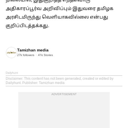
நிலையில், இதுகுறித்த எந்தவொரு
அதிகாரப்பூர்வ அறிவிப்பும் இதுவரை தமிழக
அரசிடமிருந்து வெளியாகவில்லை என்பது
குறிப்பிடத்தக்கது.
Tamizhan media
27k
followers
41k
Stories
Dailyhunt
Disclaimer
: This content has not been generated, created or edited by
Dailyhunt. Publisher: Tamizhan media
ADVERTISEMENT