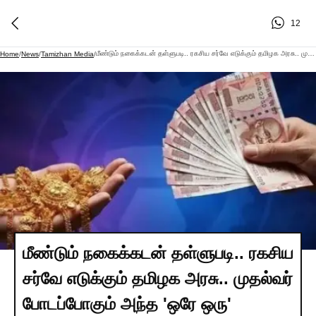
12
மீண்டும் நகைக்கடன் தள்ளுபடி.. ரகசிய சர்வே எடுக்கும் தமிழக அரசு.. முதல்வர் போடப்போகும் அந்த 'ஒரே ஒரு' கையெழுத்து..!
Home
/
News
/
Tamizhan Media
/
மீண்டும் நகைக்கடன் தள்ளுபடி.. ரகசிய
சர்வே எடுக்கும் தமிழக அரசு.. முதல்வர்
போடப்போகும் அந்த 'ஒரே ஒரு'