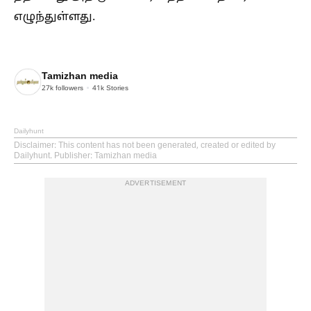
எழுந்துள்ளது.
Tamizhan media
27k
followers
41k
Stories
Dailyhunt
Disclaimer
: This content has not been generated, created or edited by
Dailyhunt. Publisher: Tamizhan media
ADVERTISEMENT