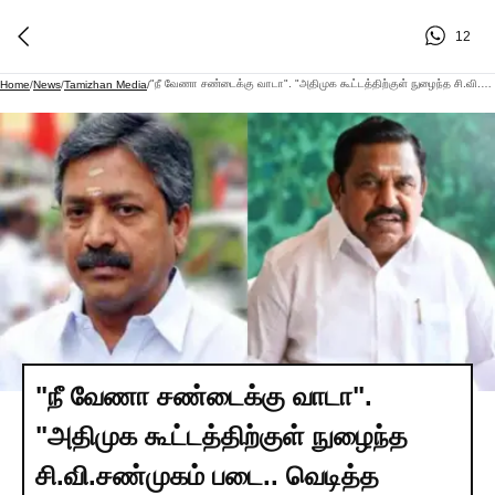
12
"நீ வேணா சண்டைக்கு வாடா". "அதிமுக கூட்டத்திற்குள் நுழைந்த சி.வி.சண்முகம் படை.. வெடித்த மோதல்.. இபிஎஸ்-க்கு அடுத்த ஷாக்..!
Home
/
News
/
Tamizhan Media
/
"நீ வேணா சண்டைக்கு வாடா".
"அதிமுக கூட்டத்திற்குள் நுழைந்த
சி.வி.சண்முகம் படை.. வெடித்த