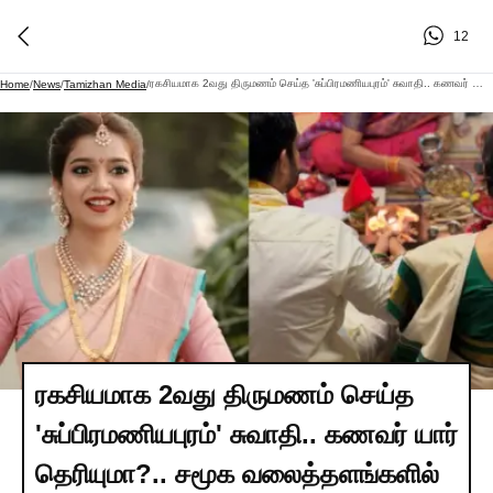
12
ரகசியமாக 2வது திருமணம் செய்த 'சுப்பிரமணியபுரம்' சுவாதி.. கணவர் யார் தெரியுமா?.. சமூக வலைத்தளங்களில் தீயாய் பரவும் திருமண புகைப்படம்..!
Home
/
News
/
Tamizhan Media
/
ரகசியமாக 2வது திருமணம் செய்த
'சுப்பிரமணியபுரம்' சுவாதி.. கணவர் யார்
தெரியுமா?.. சமூக வலைத்தளங்களில்