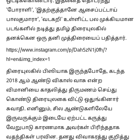
ஒட்டிக்கொண்டார். இதனைத் தொடர்ந்து
'போராளி', 'இதற்குத்தானே ஆசைப்பட்டாய்
பாலகுமாரா', 'வடகறி' உள்ளிட்ட பல முக்கியமான
படங்களில் நடித்து தமிழ் திரையுலகில்
தனக்கென ஒரு தனி முத்திரையைப் பதித்தார்.
https://www.instagram.com/p/Dah5zN1j0fh/?
hl=en&img_index=1
திரையுலகில் பிஸியாக இருந்தபோதே, கடந்த
2018 ஆம் ஆண்டு விகாஸ் வாசு என்ற
விமானியை காதலித்து திருமணம் செய்து
கொண்டு திரையுலகை விட்டு ஒதுங்கினார்
சுவாதி. எனினும், சில ஆண்டுகளிலேயே
இருவருக்கும் இடையே ஏற்பட்ட கருத்து
வேறுபாடு காரணமாக அவர்கள் பிரிந்ததாக
வதந்திகள் பரவின. தனது விவாகரத்து குறித்து