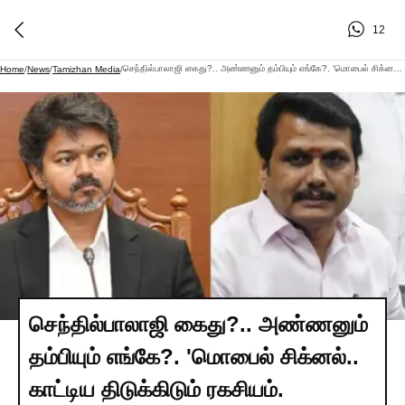
12
செந்தில்பாலாஜி கைது?.. அண்ணனும் தம்பியும் எங்கே?. 'மொபைல் சிக்னல்.. காட்டிய திடுக்கிடும் ரகசியம். வலைவீசித் தேடும் போலீஸ்.!
Home
/
News
/
Tamizhan Media
/
செந்தில்பாலாஜி கைது?.. அண்ணனும்
தம்பியும் எங்கே?. 'மொபைல் சிக்னல்..
காட்டிய திடுக்கிடும் ரகசியம்.