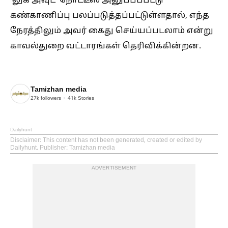
‘லுக் அவுட்’ நோட்டீஸ் அனுப்பப்பட்டு
கண்காணிப்பு பலப்படுத்தப்பட்டுள்ளதால், எந்த
நேரத்திலும் அவர் கைது செய்யப்படலாம் என்று
காவல்துறை வட்டாரங்கள் தெரிவிக்கின்றன.
Tamizhan media
27k
followers
41k
Stories
Dailyhunt
Disclaimer
: This content has not been generated, created or edited by
Dailyhunt. Publisher: Tamizhan media
ADVERTISEMENT