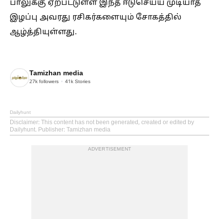
பாலுக்கு ஏற்பட்டுள்ள இந்த ஈடுசெய்ய முடியாத
இழப்பு அவரது ரசிகர்களையும் சோகத்தில்
ஆழ்த்தியுள்ளது.
Tamizhan media
27k
followers
41k
Stories
Dailyhunt
Disclaimer
: This content has not been generated, created or edited by
Dailyhunt. Publisher: Tamizhan media
ADVERTISEMENT