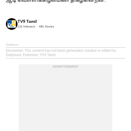
ஆடி வெள்ளிக்கிழமைகள் திகழ்கின்றன.
TV9 Tamil
22k
followers
48k
Stories
Dailyhunt
Disclaimer
: This content has not been generated, created or edited by
Dailyhunt. Publisher: TV9 Tamil
ADVERTISEMENT