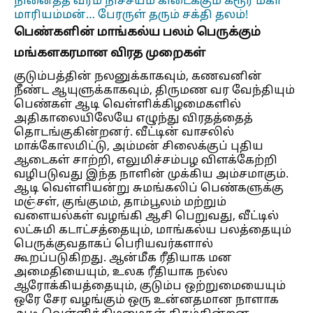
நினைத்த வரம் நிச்சயம் கிடைக்கும் கரூர் மகா
மாரியம்மன்… பேரருள் தரும் சக்தி தலம்!
பெண்களின் மாங்கல்ய பலம் பெருக்கும்
மங்களகரமான விரத முறைகள்
குடும்பத்தின் நலனுக்காகவும், கணவனின்
நீண்ட ஆயுளுக்காகவும், திருமண வர வேந்தியும்
பெண்கள் ஆடி வெள்ளிக்கிழமைகளில்
அதிகாலையிலேயே எழுந்து விரதத்தைத்
தொடங்குகின்றனர். வீட்டின் வாசலில்
மாக்கோலமிட்டு, அம்மன் சிலைக்குப் புதிய
ஆடைகள் சாற்றி, எலுமிச்சம்பழ விளக்கேற்றி
வழிபடுவது இந்த நாளின் முக்கிய அம்சமாகும்.
ஆடி வெள்ளியன்று சுமங்கலிப் பெண்களுக்கு
மஞ்சள், குங்குமம், தாம்பூலம் மற்றும்
வளையல்கள் வழங்கி ஆசி பெறுவது, வீட்டில்
லட்சுமி கடாட்சத்தையும், மாங்கல்ய பலத்தையும்
பெருக்குவதாகப் பெரியவர்களால்
கூறப்படுகிறது. ஆன்மீக ரீதியாக மன
அமைதியையும், உலக ரீதியாக நல்ல
ஆரோக்கியத்தையும், குடும்ப ஒற்றுமையையும்
ஒரே சேர வழங்கும் ஒரு உன்னதமான நாளாக