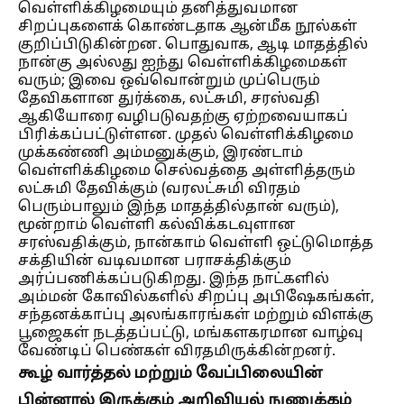
வெள்ளிக்கிழமையும் தனித்துவமான
சிறப்புகளைக் கொண்டதாக ஆன்மீக நூல்கள்
குறிப்பிடுகின்றன. பொதுவாக, ஆடி மாதத்தில்
நான்கு அல்லது ஐந்து வெள்ளிக்கிழமைகள்
வரும்; இவை ஒவ்வொன்றும் முப்பெரும்
தேவிகளான துர்க்கை, லட்சுமி, சரஸ்வதி
ஆகியோரை வழிபடுவதற்கு ஏற்றவையாகப்
பிரிக்கப்பட்டுள்ளன. முதல் வெள்ளிக்கிழமை
முக்கண்ணி அம்மனுக்கும், இரண்டாம்
வெள்ளிக்கிழமை செல்வத்தை அள்ளித்தரும்
லட்சுமி தேவிக்கும் (வரலட்சுமி விரதம்
பெரும்பாலும் இந்த மாதத்தில்தான் வரும்),
மூன்றாம் வெள்ளி கல்விக்கடவுளான
சரஸ்வதிக்கும், நான்காம் வெள்ளி ஒட்டுமொத்த
சக்தியின் வடிவமான பராசக்திக்கும்
அர்ப்பணிக்கப்படுகிறது. இந்த நாட்களில்
அம்மன் கோவில்களில் சிறப்பு அபிஷேகங்கள்,
சந்தனக்காப்பு அலங்காரங்கள் மற்றும் விளக்கு
பூஜைகள் நடத்தப்பட்டு, மங்களகரமான வாழ்வு
வேண்டிப் பெண்கள் விரதமிருக்கின்றனர்.
கூழ் வார்த்தல் மற்றும் வேப்பிலையின்
பின்னால் இருக்கும் அறிவியல் நுணுக்கம்