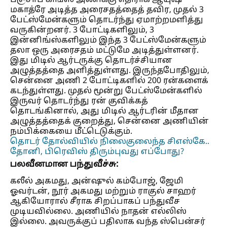
பஞ்சாப் கிங்ஸ் அணிக்கு எதிராக ஆயுஷ்
மகாத்ரே அடித்த அரைசதத்தைத் தவிர, முதல் 3
பேட்ஸ்மேன்களும் தொடர்ந்து ஏமாற்றமளித்து
வருகின்றனர். 3 போட்டிகளிலும், 3
இன்னிங்ஸ்களிலும் இந்த 3 பேட்ஸ்மேன்களும்
தலா ஒரு அரைசதம் மட்டுமே அடித்துள்ளனர்.
இது மிடில் ஆர்டருக்கு தொடர்ச்சியான
அழுத்தத்தை அளித்துள்ளது. இருந்தபோதிலும்,
சென்னை அணி 2 போட்டிகளில் 200 ரன்களைக்
கடந்துள்ளது. முதல் மூன்று பேட்ஸ்மேன்களில்
இருவர் தொடர்ந்து ரன் குவிக்கத்
தொடங்கினால், அது மிடில் ஆர்டரின் மீதான
அழுத்தத்தைக் குறைத்து, சென்னை அணியின்
நம்பிக்கையை மீட்டெடுக்கும்.
தொடர் தோல்வியில் நிலைகுலைந்த சிஎஸ்கே..
தோனி, பிரெவிஸ் திரும்புவது எப்போது?
பலவீனமான பந்துவீச்சு:
கலீல் அகமது, அன்ஷுல் கம்போஜ், ஜேமி
ஓவர்டன், நூர் அகமது மற்றும் ராகுல் சாஹர்
ஆகியோரால் சீராக சிறப்பாகப் பந்துவீச
முடியவில்லை. அணியில் நாதன் எல்லிஸ்
இல்லை. அவருக்குப் பதிலாக வந்த ஸ்பென்சர்