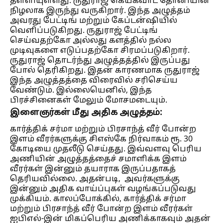
தள்ளியுள்ளது. ருதுராஜ் கெய்க்வாட் தோனியின்
நிழலாக இருந்து வருகிறார். இந்த அழுத்தம்
அவரது பேட்டிங் மற்றும் கேப்டன்ஷியில்
வெளிப்படுகிறது. ருதுராஜ் பேட்டிங்
செய்வதற்கோ அல்லது களத்தில் நல்ல
முடிவுகளை எடுப்பதற்கோ சிரமப்படுகிறார்.
ருதுராஜ் தொடர்ந்து அழுத்தத்தில் இருப்பது
போல் தெரிகிறது. இதன் காரணமாக ருதுராஜ்
இந்த அழுத்தத்தை விரைவில் சரிசெய்ய
வேண்டும். இல்லையெனில், இந்த
பிரச்சினைகள் மேலும் மோசமடையும்.
இளைஞர்கள் மீது அதிக அழுத்தம்:
கார்த்திக் சர்மா மற்றும் பிரசாந்த் வீர் போன்ற
இளம் வீரர்களுக்கு சிஎஸ்கே நிர்வாகம் ரூ. 30
கோடியை முதலீடு செய்தது. இவ்வளவு பெரிய
அணியின் அழுத்தத்தைச் சமாளிக்க இளம்
வீரர்கள் இன்னும் தயாராக இருப்பதாகத்
தெரியவில்லை. அதன்படி, அவர்களுக்கு
இன்னும் அதிக வாய்ப்புகள் வழங்கப்படுவது
முக்கியம். காலப்போக்கில், கார்த்திக் சர்மா
மற்றும் பிரசாந்த் வீர் போன்ற இளம் வீரர்கள்
ஐபிஎல்-இன் மிகப்பெரிய அணிக்காகவும் அதன்