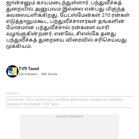
ஜான்சனும் காயமடைந்துள்ளார். பந்துவீச்சுத்
துறையில் அனுபவம் இல்லை என்பது மிகுந்த
கவலையளிக்கிறது. பேட்ஸ்மேன்கள் 210 ரன்கள்
எடுத்தாலும்கூட, பந்துவீச்சாளர்கள் தங்களின்
மோசமான பந்துவீச்சால் ரன்களை வாரி
வழங்குகின்றனர். எனவே, சிஎஸ்கே தனது
பந்துவீச்சுத் துறையை விரைவில் சரிசெய்வது
முக்கியம்.
TV9 Tamil
22k
followers
48k
Stories
Dailyhunt
Disclaimer
: This content has not been generated, created or edited by
Dailyhunt. Publisher: TV9 Tamil
ADVERTISEMENT