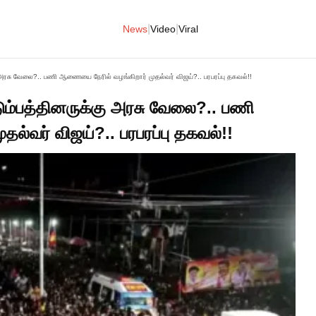
|
|
News
Video
Viral
கு அரசு வேலை?.. பணி ஆணையை நேரில் வழங்கிறார் முதல்வர் விஜய்?.. பரபரப்பு தகவல்!!
ுடும்பத்தினருக்கு அரசு வேலை?.. பணி
்வர் விஜய்?.. பரபரப்பு தகவல்!!