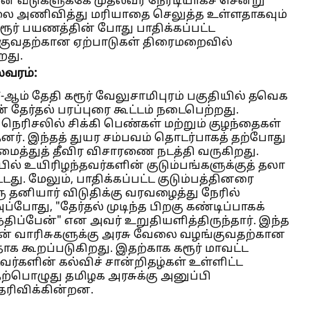
் வீடுகளுக்கே முதல்வர் நேரடியாகச் சென்று
ாலை அணிவித்து மரியாதை செலுத்த உள்ளதாகவும்
ரூர் பயணத்தின் போது பாதிக்கப்பட்ட
்குவதற்கான ஏற்பாடுகள் திரைமறைவில்
றது.
வரம்:
7-ஆம் தேதி கரூர் வேலுசாமிபுரம் பகுதியில் தவெக
தேர்தல் பரப்புரை கூட்டம் நடைபெற்றது.
ெரிசலில் சிக்கி பெண்கள் மற்றும் குழந்தைகள்
தனர். இந்தத் துயர சம்பவம் தொடர்பாகத் தற்போது
மைத்துத் தீவிர விசாரணை நடத்தி வருகிறது.
ல் உயிரிழந்தவர்களின் குடும்பங்களுக்குத் தலா
்டது. மேலும், பாதிக்கப்பட்ட குடும்பத்தினரை
 தனியார் விடுதிக்கு வரவழைத்து நேரில்
ப்போது, "தேர்தல் முடிந்த பிறகு கண்டிப்பாகக்
ந்திப்பேன்" என அவர் உறுதியளித்திருந்தார். இந்த
ளின் வாரிசுகளுக்கு அரசு வேலை வழங்குவதற்கான
 கூறப்படுகிறது. இதற்காக கரூர் மாவட்ட
டவர்களின் கல்விச் சான்றிதழ்கள் உள்ளிட்ட
ற்பொழுது தமிழக அரசுக்கு அனுப்பி
ெரிவிக்கின்றன.