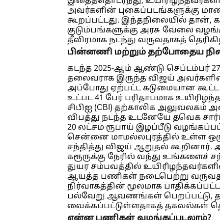
இதைத்தொடர்ந்து, உயிரிழந்தவர்களின
அவர்களின் புகைப்படங்களுக்கு ம
கூறப்பட்டது. இந்தநிலையில் தான், க
குடும்பங்களுக்கு அரசு வேலை வழங
தீவிரமாக நடந்து வருவதாகத் தெரிகி
பின்னணி மற்றும் தற்போதைய நில
கடந்த 2025-ஆம் ஆண்டு செப்டம்பர் 2
தலைவராக இருந்த விஜய் அவர்களின் 
அப்போது ஏற்பட்ட கடுமையான கூட்ட ந
உட்பட 41 பேர் பரிதாபமாக உயிரிழந்
சிபிஐ (CBI) தற்காலிக அலுவலகம் அ
விபத்து நடந்த உடனேயே தவெக சார்பி
20 லட்சம் ரூபாய் இழப்பீடு வழங்கப்பட
சென்னை மாமல்லபுரத்தில் உள்ள ஒரு
சந்தித்து விஜய் ஆறுதல் கூறினார். அ
கரூருக்கு நேரில் வந்து உங்களைச் ச
துயர சம்பவத்தில் உயிரிழந்தவர்க
ஆயத்த பணிகள் நடைபெற்று வருவதாக
நிர்வாகத்தின் மூலமாக பாதிக்கப்பட்
பல்வேறு ஆவணங்கள் பெறப்பட்டு, த
வைக்கப்பட்டுள்ளதாகத் தகவல்கள் த
என்ன பணிகள் வழங்கப்படலாம்?