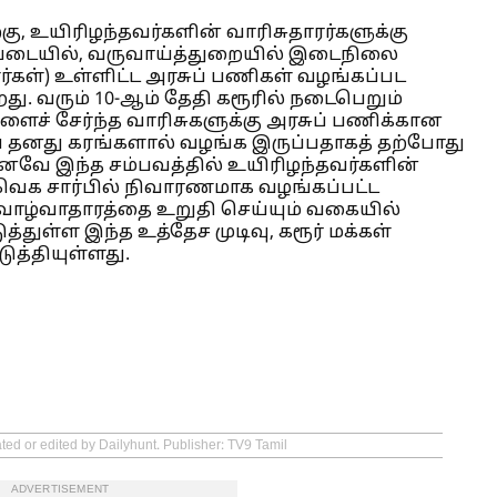
, உயிரிழந்தவர்களின் வாரிசுதாரர்களுக்கு
ப்படையில், வருவாய்த்துறையில் இடைநிலை
ள்) உள்ளிட்ட அரசுப் பணிகள் வழங்கப்பட
து. வரும் 10-ஆம் தேதி கரூரில் நடைபெறும்
களைச் சேர்ந்த வாரிசுகளுக்கு அரசுப் பணிக்கான
தனது கரங்களால் வழங்க இருப்பதாகத் தற்போது
வே இந்த சம்பவத்தில் உயிரிழந்தவர்களின்
் தவெக சார்பில் நிவாரணமாக வழங்கப்பட்ட
 வாழ்வாதாரத்தை உறுதி செய்யும் வகையில்
ள்ள இந்த உத்தேச முடிவு, கரூர் மக்கள்
டுத்தியுள்ளது.
ted or edited by Dailyhunt. Publisher: TV9 Tamil
ADVERTISEMENT