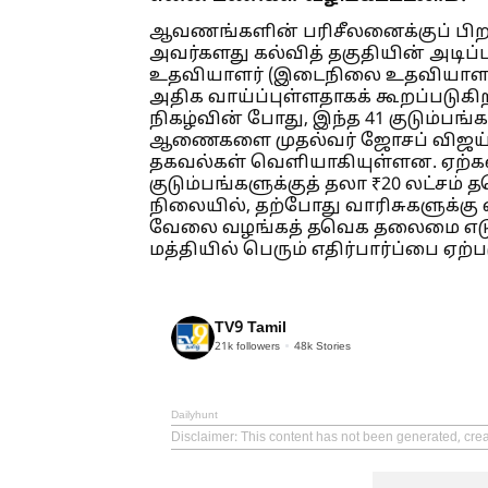
ஆவணங்களின் பரிசீலனைக்குப் பிறகு
அவர்களது கல்வித் தகுதியின் அடி
உதவியாளர் (இடைநிலை உதவியாளர்க
அதிக வாய்ப்புள்ளதாகக் கூறப்படுகிற
நிகழ்வின் போது, இந்த 41 குடும்பங்
ஆணைகளை முதல்வர் ஜோசப் விஜய் 
தகவல்கள் வெளியாகியுள்ளன. ஏற்கன
குடும்பங்களுக்குத் தலா ₹20 லட்சம
நிலையில், தற்போது வாரிசுகளுக்கு
வேலை வழங்கத் தவெக தலைமை எடுத்து
மத்தியில் பெரும் எதிர்பார்ப்பை ஏற்ப
TV9 Tamil
21k
followers
48k
Stories
Dailyhunt
Disclaimer
: This content has not been generated, crea