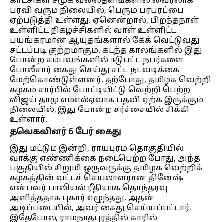
காட்சிகள் சமூக வலைதளங்களில் வைரலாக
பரவி வரும் நிலையில், பெரும் பரபரப்பை
ஏற்படுத்தி உள்ளது. ஏனென்றால், பிறந்தநாள்
உள்ளிட்ட நிகழ்ச்சிகளில் வாள் உள்ளிட்ட
பயங்கரமான ஆயுதங்களால் கேக் வெட்டுவது
சட்டப்படி குற்றமாகும். கடந்த காலங்களில் இது
போன்ற சம்பவங்களில் ஈடுபட்ட நபர்களை
போலீசார் கைது செய்து சட்ட நடவடிக்கை
மேற்கொண்டுள்ளனர். தற்போது, தமிழக வெற்றி
கழகம் சார்பில் போட்டியிட்டு வெற்றி பெற்ற
விஜய் தாமு எம்எல்ஏவாக பதவி ஏற்க இருக்கும்
நிலையில், இது போன்ற சர்ச்சையில் சிக்கி
உள்ளார்.
தவெகவினர் 6 பேர் கைது
இது மட்டும் இன்றி, ராயபுரம் தொகுதியில்
வாக்கு எண்ணிக்கை நடைபெற்ற போது, அந்த
பகுதியில் சிறுமி ஒருவருக்கு தமிழக வெற்றிக்
கழகத்தின் வட்டச் செயலாளரான தினேஷ்
என்பவர் பாலியல் ரீதியாக தொந்தரவு
அளித்ததாக புகார் எழுந்தது. அதன்
அடிப்படையில், அவர் கைது செய்யப்பட்டார்.
இதேபோல, ராமநாதபுரத்தில் காரில்