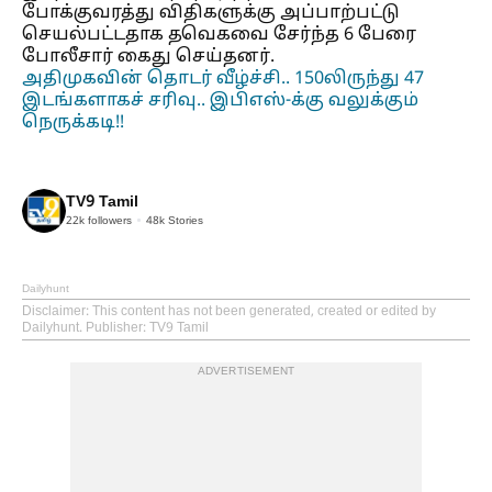
போக்குவரத்து விதிகளுக்கு அப்பாற்பட்டு
செயல்பட்டதாக தவெகவை சேர்ந்த 6 பேரை
போலீசார் கைது செய்தனர்.
அதிமுகவின் தொடர் வீழ்ச்சி.. 150லிருந்து 47
இடங்களாகச் சரிவு.. இபிஎஸ்-க்கு வலுக்கும்
நெருக்கடி!!
TV9 Tamil
22k
followers
48k
Stories
Dailyhunt
Disclaimer
: This content has not been generated, created or edited by
Dailyhunt. Publisher: TV9 Tamil
ADVERTISEMENT