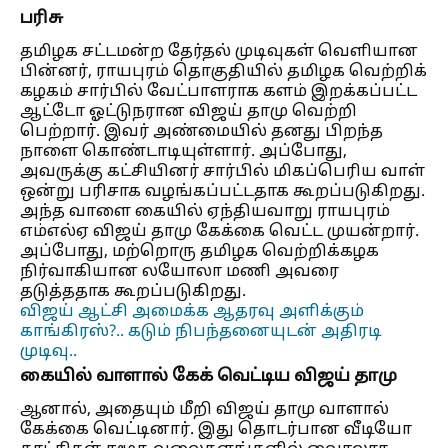
பரிசு
தமிழக சட்டமன்ற தேர்தல் முடிவுகள் வெளியான
பின்னர், ராயபுரம் தொகுதியில் தமிழக வெற்றிக்
கழகம் சார்பில் வேட்பாளராக களம் இறக்கப்பட்ட
ஆட்டோ ஓட்டுநரான விஜய் தாமு வெற்றி
பெற்றார். இவர் அண்மையில் தனது பிறந்த
நாளை கொண்டாடியுள்ளார். அப்போது,
அவருக்கு கட்சியினர் சார்பில் மிகப்பெரிய வாள்
ஒன்று பரிசாக வழங்கப்பட்டதாக கூறப்படுகிறது.
அந்த வாளை கையில் ஏந்தியவாறு ராயபுரம்
எம்எல்ஏ விஜய் தாமு கேக்கை வெட்ட முயன்றார்.
அப்போது, மற்றொரு தமிழக வெற்றிக்கழக
நிர்வாகியான லயோலா மணி அவரை
தடுத்ததாக கூறப்படுகிறது.
விஜய் ஆட்சி அமைக்க ஆதரவு அளிக்கும்
காங்கிரஸ்?.. கடும் நிபந்தனையுடன் அதிரடி
முடிவு..
கையில் வாளால் கேக் வெட்டிய விஜய் தாமு
ஆனால், அதையும் மீறி விஜய் தாமு வாளால்
கேக்கை வெட்டினார். இது தொடர்பான வீடியோ