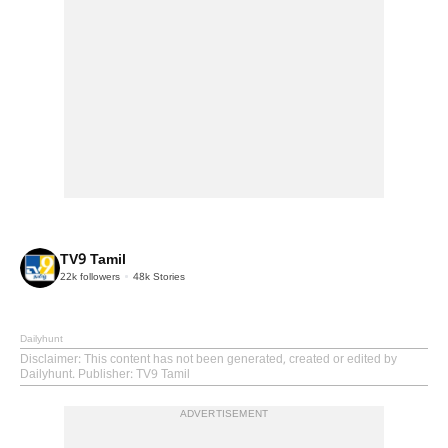
TV9 Tamil
22k
followers
48k
Stories
Dailyhunt
Disclaimer
: This content has not been generated, created or edited by
Dailyhunt. Publisher: TV9 Tamil
ADVERTISEMENT