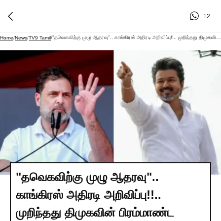
12
"தவெகவிற்கு முழு ஆதரவு".. காங்கிரஸ் அதிரடி அறிவிப்பு!!.. முறிந்தது திமுகவின் பிரம்மாண்ட கூட்டணி..
Home
/
News
/
TV9 Tamil
/
"தவெகவிற்கு முழு ஆதரவு"..
காங்கிரஸ் அதிரடி அறிவிப்பு!!..
முறிந்தது திமுகவின் பிரம்மாண்ட