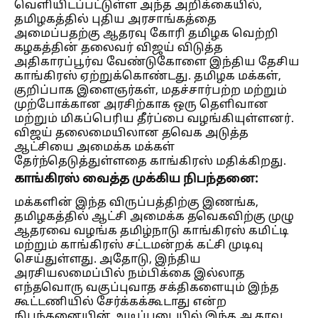
வெளியிடப்பட்டுள்ள அந்த அறிக்கையில்,
தமிழகத்தில் புதிய அரசாங்கத்தை
அமைப்பதற்கு ஆதரவு கோரி தமிழக வெற்றி
கழகத்தின் தலைவர் விஜய் விடுத்த
அதிகாரப்பூர்வ வேண்டுகோளை இந்திய தேசிய
காங்கிரஸ் ஏற்றுக்கொண்டது. தமிழக மக்கள்,
குறிப்பாக இளைஞர்கள், மதச்சார்பற்ற மற்றும்
முற்போக்கான அரசிற்காக ஒரு தெளிவான
மற்றும் மிகப்பெரிய தீர்ப்பை வழங்கியுள்ளனர்.
விஜய் தலைமையிலான தவெக அடுத்த
ஆட்சியை அமைக்க மக்கள்
தேர்ந்தெடுத்துள்ளதை காங்கிரஸ் மதிக்கிறது.
காங்கிரஸ் வைத்த முக்கிய நிபந்தனை:
மக்களின் இந்த விருப்பத்திற்கு இணங்க,
தமிழகத்தில் ஆட்சி அமைக்க தவெகவிற்கு முழு
ஆதரவை வழங்க தமிழ்நாடு காங்கிரஸ் கமிட்டி
மற்றும் காங்கிரஸ் சட்டமன்றக் கட்சி முடிவு
செய்துள்ளது. அதோடு, இந்திய
அரசியலமைப்பில் நம்பிக்கை இல்லாத
எந்தவொரு வகுப்புவாத சக்திகளையும் இந்த
கூட்டணியில் சேர்க்கக்கூடாது என்ற
நிபந்தனையின் அடிப்படையில் இந்த ஆதரவு