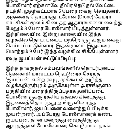
இந்த வழக்கிற்காக அமைக்கப்பட்ட தனிப்படை
போலீஸார் ஏற்கனவே தீவிர தேடுதல் வேட்டை
நடத்தி, முதற்கட்டமாக 5 பேரை கைது செய்தனர்.
அதனைத் தொடர்ந்து, ட்ரோன் (Drone) கேமரா
காட்சிகள் மூலம் கிடைத்த ஆதாரங்களை வைத்து
மேலும் 3 பேரை போலீஸார் பிடித்துள்ளனர்.
இந்நிலையில், இன்று காலையில் இந்த
வழக்கில் தொடர்புடைய மற்றொரு நபரும் கைது
செய்யப்பட்டுள்ளார். இதன்மூலம், இதுவரை
மொத்தம் 9 பேர் இந்த வழக்கில் சிக்கியுள்ளனர்.
ரவுடி ஐயப்பன் சுட்டுப்பிடிப்பு:
இந்த தாக்குதல் சம்பவங்களில் தொடர்புடைய
தென்காசி மாவட்டம் நெட்டூரைச் சேர்ந்த
'ஐயப்பன்' என்ற ரவுடி, முக்கூடல் அடுத்த
வழக்கறிஞர்புரம் அருகேயுள்ள அரசங்குளம்
பகுதியில் மறைந்திருப்பதாக தனிப்படை
போலீஸாருக்கு ரகசிய தகவல் கிடைத்தது.
இதனைத் தொடர்ந்து அங்கு விரைந்த
போலீஸார், ஐயப்பனை வளைத்துப் பிடிக்க
முயன்றனர். அப்போது போலீஸாரைக் கண்ட
ஐயப்பன், தான் மறைத்து வைத்திருந்த
ஆயுதத்தால் போலீஸாரை கொடூரமாக தாக்க