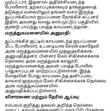
முற்பட்டார். இதனால் அதிர்ச்சியடைந்த
போலீஸார், தற்காப்புக்காகவும் தாக்குதலைத்
தடுக்கும் வகையிலும் தங்கள் வசம் இருந்த
துப்பாக்கியால் ஐயப்பனை நோக்கிச் சுட்டனர்.
இதில் அவனது வலது கால் முட்டுப் பகுதியில்
குண்டு பாய்ந்து பலத்த காயமடைந்தான்.
மருத்துவமனையில் அனுமதி:
துப்பாக்கிச் சூட்டில் காயமடைந்த ஐயப்பனை
மீட்ட போலீஸார், உடனடியாக சேரன்மகாதேவி
அரசு மருத்துவமனையில் முதலுதவிக்காக
அனுமதித்தனர். பின்னர் மேல் சிகிச்சைக்காக
நெல்லை அரசு மருத்துவக் கல்லூரி
மருத்துவமனைக்கு அவன் பலத்த போலீஸ்
பாதுகாப்புடன் மாற்றப்பட்டுள்ளான். இந்த
மோதலின் போது காயமடைந்த தனிப்படை
காவலர் ஒருவரும் மேல் சிகிச்சைக்காக நெல்லை
அரசு மருத்துவமனையில்
அனுமதிக்கப்பட்டுள்ளார்.
விசாரணை மற்றும் நேரில் ஆய்வு:
சம்பவம் குறித்து தகவல் அறிந்த நெல்லை
மாவட்ட காவல் கண்காணிப்பாளர் (SP) பிரசன்ன