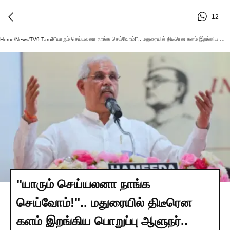
12
"யாரும் செய்யலனா நாங்க செய்வோம்!".. மதுரையில் திடீரென களம் இறங்கிய பொறுப்பு ஆளுநர்.. நடந்தது என்ன? பரபரப்பு பின்னணி!
Home
/
News
/
TV9 Tamil
/
"யாரும் செய்யலனா நாங்க
செய்வோம்!".. மதுரையில் திடீரென
களம் இறங்கிய பொறுப்பு ஆளுநர்..