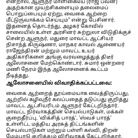
என்றால், ஆளுநர் மாளிகையே (ராஜ் பவன்)
அதற்கான முயற்சிகளையும் தலைமைப்
பொறுப்பையும் ஏற்று, வைகை ஆற்றை
மீட்டுருவாக்கம் செய்யும்" என்று பேசினார்.
இதனைத் தொடர்ந்து, அழகர் கோவில்
சாலையில் உள்ள அரசினர் சுற்றுலா விடுதிக்குச்
சென்ற ஆளுநர், மதுரை மாவட்ட ஆட்சியர்
நிசாந்த் கிருஷ்ணா, மாநகர காவல் ஆணையர்
ராஜேந்திரன் மற்றும் மாவட்ட உயர்
அதிகாரிகளை அங்கு வரவழைத்துத் திடீர்
ஆலோசனை மேற்கொண்டார். சுமார் ஒன்றரை
மணி நேரம் இந்த ஆலோசனைக் கூட்டம்
நீடித்தது.
ஆலோசனையில் விவாதிக்கப்பட்டவை:
வைகை ஆற்றைத் தூய்மையாக வைத்திருப்பது,
ஆற்றில் கழிவுநீர் கலப்பதைத் தடுப்பது குறித்து
மாவட்ட ஆட்சியரிடம் ஆளுநர் கேட்டறிந்தார்.
மாவட்ட நிர்வாகத்தின் செயல்பாடுகள், மக்கள்
குறைதீர்ப்பு, 'விக்சித் பாரத்', 'ஸ்வச் பாரத்'
உள்ளிட்ட மத்திய அரசுத் திட்டங்களின்
செயல்பாடுகள் மற்றும் பள்ளி கல்வி, திறன்
மேம்பாடு குறித்தும் விரிவாகக் கேட்டறிந்தார்.