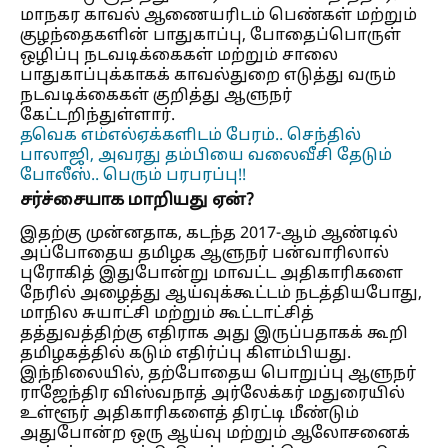
மாநகர காவல் ஆணையரிடம் பெண்கள் மற்றும்
குழந்தைகளின் பாதுகாப்பு, போதைப்பொருள்
ஒழிப்பு நடவடிக்கைகள் மற்றும் சாலை
பாதுகாப்புக்காகக் காவல்துறை எடுத்து வரும்
நடவடிக்கைகள் குறித்து ஆளுநர்
கேட்டறிந்துள்ளார்.
தவெக எம்எல்ஏக்களிடம் பேரம்.. செந்தில்
பாலாஜி, அவரது தம்பியை வலைவீசி தேடும்
போலீஸ்.. பெரும் பரபரப்பு!!
சர்ச்சையாக மாறியது ஏன்?
இதற்கு முன்னதாக, கடந்த 2017-ஆம் ஆண்டில்
அப்போதைய தமிழக ஆளுநர் பன்வாரிலால்
புரோகித் இதுபோன்று மாவட்ட அதிகாரிகளை
நேரில் அழைத்து ஆய்வுக்கூட்டம் நடத்தியபோது,
மாநில சுயாட்சி மற்றும் கூட்டாட்சித்
தத்துவத்திற்கு எதிராக அது இருப்பதாகக் கூறி
தமிழகத்தில் கடும் எதிர்ப்பு கிளம்பியது.
இந்நிலையில், தற்போதைய பொறுப்பு ஆளுநர்
ராஜேந்திர விஸ்வநாத் அர்லேக்கர் மதுரையில்
உள்ளூர் அதிகாரிகளைத் திரட்டி மீண்டும்
அதுபோன்ற ஒரு ஆய்வு மற்றும் ஆலோசனைக்