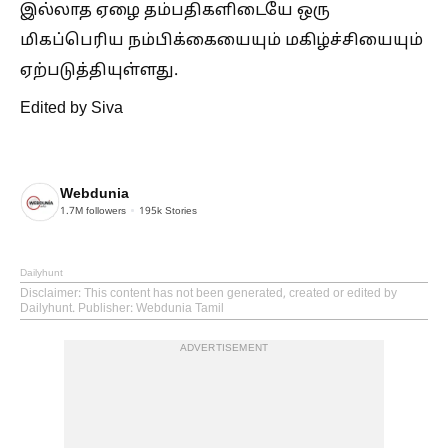
இல்லாத ஏழை தம்பதிகளிடையே ஒரு
மிகப்பெரிய நம்பிக்கையையும் மகிழ்ச்சியையும்
ஏற்படுத்தியுள்ளது.
Edited by Siva
Webdunia
1.7M
followers
195k
Stories
Dailyhunt
Disclaimer
: This content has not been generated, created or edited by
Dailyhunt. Publisher: Webdunia Tamil
ADVERTISEMENT