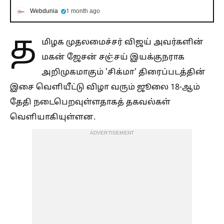
Webdunia
1 month ago
த
மிழக முதலமைச்சர் விஜய் அவர்களின்
மகன் ஜேசன் சஞ்சய் இயக்குநராக
அறிமுகமாகும் 'சிக்மா' திரைப்படத்தின்
இசை வெளியீட்டு விழா வரும் ஜூலை 18-ஆம்
தேதி நடைபெறவுள்ளதாகத் தகவல்கள்
வெளியாகியுள்ளன.
ADVERTISEMENT