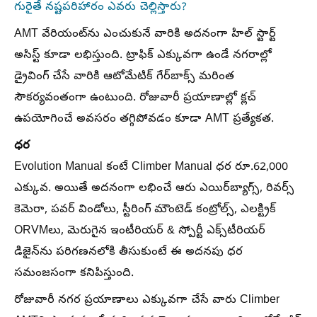
గురైతే నష్టపరిహారం ఎవరు చెల్లిస్తారు?
AMT వేరియంట్‌ను ఎంచుకునే వారికి అదనంగా హిల్‌ స్టార్ట్‌
అసిస్ట్‌ కూడా లభిస్తుంది. ట్రాఫిక్ ఎక్కువగా ఉండే నగరాల్లో
డ్రైవింగ్ చేసే వారికి ఆటోమేటిక్ గేర్‌బాక్స్ మరింత
సౌకర్యవంతంగా ఉంటుంది. రోజువారీ ప్రయాణాల్లో క్లచ్
ఉపయోగించే అవసరం తగ్గిపోవడం కూడా AMT ప్రత్యేకత.
ధర
Evolution Manual కంటే Climber Manual ధర రూ.62,000
ఎక్కువ. అయితే అదనంగా లభించే ఆరు ఎయిర్‌బ్యాగ్స్, రివర్స్
కెమెరా, పవర్ విండోలు, స్టీరింగ్ మౌంటెడ్ కంట్రోల్స్, ఎలక్ట్రిక్
ORVMలు, మెరుగైన ఇంటీరియర్ & స్పోర్టీ ఎక్స్‌టీరియర్
డిజైన్‌ను పరిగణనలోకి తీసుకుంటే ఈ అదనపు ధర
సమంజసంగా కనిపిస్తుంది.
రోజువారీ నగర ప్రయాణాలు ఎక్కువగా చేసే వారు Climber