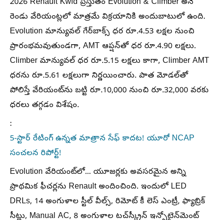
2026 Renault Kwid ప్రస్తుతం Evolution & Climber అనే
రెండు వేరియంట్లలో మాత్రమే విక్రయానికి అందుబాటులో ఉంది.
Evolution మాన్యువల్‌ గేర్‌బాక్స్ ధర రూ.4.53 లక్షల నుంచి
ప్రారంభమవుతుండగా, AMT ఆప్షన్‌తో ధర రూ.4.90 లక్షలు.
Climber మాన్యువల్‌ ధర రూ.5.15 లక్షలు కాగా, Climber AMT
ధరను రూ.5.61 లక్షలుగా నిర్ణయించారు. పాత మోడల్‌తో
పోలిస్తే వేరియంట్‌ను బట్టి రూ.10,000 నుంచి రూ.32,000 వరకు
ధరలు తగ్గడం విశేషం.
:
5-స్టార్ రేటింగ్ ఉన్నత మాత్రాన సేఫ్‌ కాదట! యూరో NCAP
సంచలన రిపోర్ట్!
Evolution వేరియంట్‌లో... యూజర్లకు అవసరమైన అన్ని
ప్రాథమిక ఫీచర్లను Renault అందించింది. ఇందులో LED
DRLs, 14 అంగుళాల స్టీల్ వీల్స్, రిమోట్ కీ లెస్ ఎంట్రీ, ఫ్యాబ్రిక్
సీట్లు, Manual AC, 8 అంగుళాల టచ్‌స్క్రీన్ ఇన్ఫోటైన్‌మెంట్