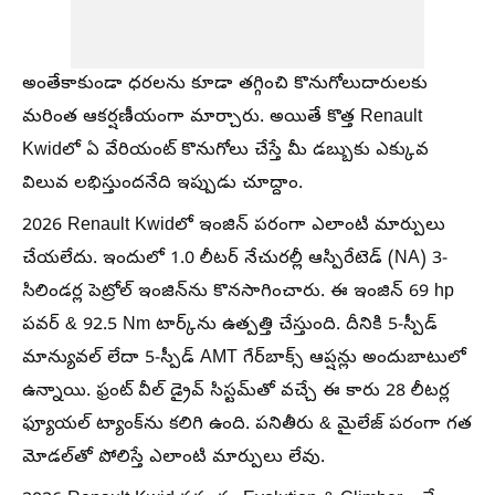
అంతేకాకుండా ధరలను కూడా తగ్గించి కొనుగోలుదారులకు
మరింత ఆకర్షణీయంగా మార్చారు. అయితే కొత్త Renault
Kwidలో ఏ వేరియంట్ కొనుగోలు చేస్తే మీ డబ్బుకు ఎక్కువ
విలువ లభిస్తుందనేది ఇప్పుడు చూద్దాం.
2026 Renault Kwidలో ఇంజిన్ పరంగా ఎలాంటి మార్పులు
చేయలేదు. ఇందులో 1.0 లీటర్ నేచురల్లీ ఆస్పిరేటెడ్ (NA) 3-
సిలిండర్ల పెట్రోల్ ఇంజిన్‌ను కొనసాగించారు. ఈ ఇంజిన్ 69 hp
పవర్ & 92.5 Nm టార్క్‌ను ఉత్పత్తి చేస్తుంది. దీనికి 5-స్పీడ్
మాన్యువల్‌ లేదా 5-స్పీడ్ AMT గేర్‌బాక్స్ ఆప్షన్లు అందుబాటులో
ఉన్నాయి. ఫ్రంట్ వీల్ డ్రైవ్ సిస్టమ్‌తో వచ్చే ఈ కారు 28 లీటర్ల
ఫ్యూయల్ ట్యాంక్‌ను కలిగి ఉంది. పనితీరు & మైలేజ్ పరంగా గత
మోడల్‌తో పోలిస్తే ఎలాంటి మార్పులు లేవు.