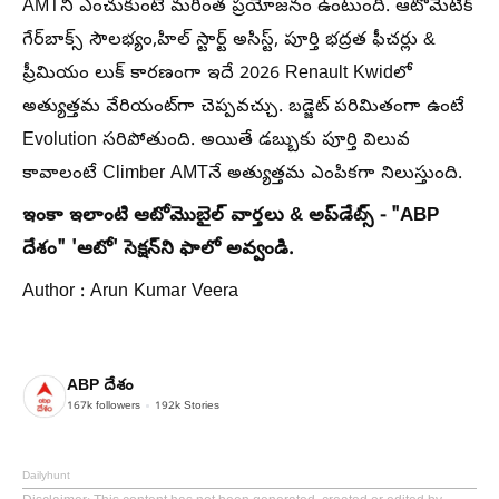
AMTని ఎంచుకుంటే మరింత ప్రయోజనం ఉంటుంది. ఆటోమేటిక్
గేర్‌బాక్స్ సౌలభ్యం,హిల్‌ స్టార్ట్‌ అసిస్ట్‌, పూర్తి భద్రత ఫీచర్లు &
ప్రీమియం లుక్ కారణంగా ఇదే 2026 Renault Kwidలో
అత్యుత్తమ వేరియంట్‌గా చెప్పవచ్చు. బడ్జెట్ పరిమితంగా ఉంటే
Evolution సరిపోతుంది. అయితే డబ్బుకు పూర్తి విలువ
కావాలంటే Climber AMTనే అత్యుత్తమ ఎంపికగా నిలుస్తుంది.
ఇంకా ఇలాంటి ఆటోమొబైల్‌ వార్తలు & అప్‌డేట్స్‌ - "ABP
దేశం" 'ఆటో' సెక్షన్‌ని ఫాలో అవ్వండి.
Author : Arun Kumar Veera
ABP దేశం
167k
followers
192k
Stories
Dailyhunt