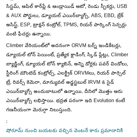
సిస్టమ్, ఆపిల్‌ కార్‌ప్లే & ఆండ్రాయిడ్‌ ఆటో, రెండు స్పీకర్లు, USB
& AUX పోర్టులు, డ్యూయల్ ఎయిర్‌బ్యాగ్స్, ABS, EBD, బ్రేక్
అసిస్ట్, ESP, ట్రాక్షన్ కంట్రోల్, TPMS, రియర్ పార్కింగ్ సెన్సర్లు
వంటి ఫీచర్లు ఉన్నాయి.
Climber వేరియంట్‌లో అదనంగా ORVM టర్న్ ఇండికేటర్లు,
డ్యూయల్ టోన్ పెయింట్, ప్రత్యేక క్లాడింగ్, స్కిడ్ ప్లేట్లు, Climber
బ్యాడ్జింగ్, డ్యూయల్ టోన్ క్యాబిన్, అన్ని డోర్లకు పవర్ విండోలు,
స్టీరింగ్ మౌంటెడ్ కంట్రోల్స్, ఎలక్ట్రిక్ ORVMలు, రియర్ పార్సెల్
ట్రే, రివర్స్ కెమెరా, మాన్యువల్ అడ్జస్టబుల్ IRVM & సైడ్
ఎయిర్‌బ్యాగ్స్ అందుబాటులో ఉన్నాయి. దీనిలో మొత్తం ఆరు
ఎయిర్‌బ్యాగ్స్ లభిస్తాయి. భద్రత పరంగా ఇది Evolution కంటే
గణనీయంగా మెరుగ్గా నిలుస్తుంది.
:
షోరూమ్ నుంచి బయటకు వచ్చిన వెంటనే కారు ప్రమాదానికి