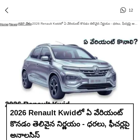
12
ABP దేశం
2026 Renault Kwidలో ఏ వేరియంట్‌ కొనడం తెలివైన నిర్ణయం - ధరలు, ఫీచర్లపై అనాలసిస్‌
Home
/
News
/
/
2026 Renault Kwidలో ఏ వేరియంట్‌
కొనడం తెలివైన నిర్ణయం - ధరలు, ఫీచర్లపై
అనాలసిస్‌