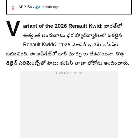
ABP దేశం
1 month ago
V
ariant of the 2026 Renault Kwid:
భారత్‌లో
అత్యంత అందుబాటు ధర హ్యాచ్‌బ్యాక్‌లలో ఒకటైన
Renault Kwidకు 2026 మోడల్ ఇయర్ అప్‌డేట్
లభించింది. ఈ అప్‌డేట్‌లో భారీ మార్పులు లేకపోయినా, కొత్త
డిజైన్ ఎలిమెంట్స్‌తో పాటు కంపెనీ తాజా లోగోను అందించారు.
ADVERTISEMENT