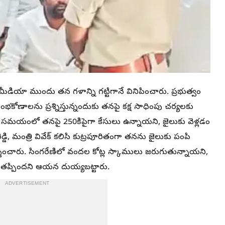
మీడియా ముందు తన గళాన్ని గట్టిగానే వినిపించారు. ప్రభుత్వం
ంభకోణాలను ప్రశ్నిస్తున్నందుకు తనపై కక్ష సాధింపు చర్యలకు
 సమయంలో తనపై 250కిపైగా కేసులు ఉన్నాయని, జైలుకు వెళ్లడం
ెడ్డి, మంత్రి వివేక్ కలిసి కుట్రపూరితంగా తనను జైలుకు పంపి
శించారు. సింగరేణిలో వందల కోట్ల స్కాములు జరుగుతున్నాయని,
 తప్పిందని ఆయన దుయ్యబట్టారు.
ADVERTISEMENT