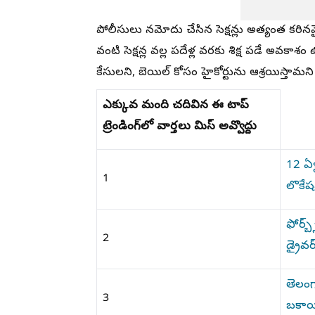
పోలీసులు నమోదు చేసిన సెక్షన్లు అత్యంత కఠినమై
వంటి సెక్షన్ల వల్ల పదేళ్ల వరకు శిక్ష పడే అవక
కేసులని, బెయిల్ కోసం హైకోర్టును ఆశ్రయిస్తామని
ఎక్కువ మంది చదివిన ఈ టాప్
ట్రెండింగ్‌లో వార్తలు మిస్ అవ్వొద్దు
12 ఏళ్
1
లొకేష
ఫోర్బ్
2
డ్రైవ
తెలంగా
3
బకాయ