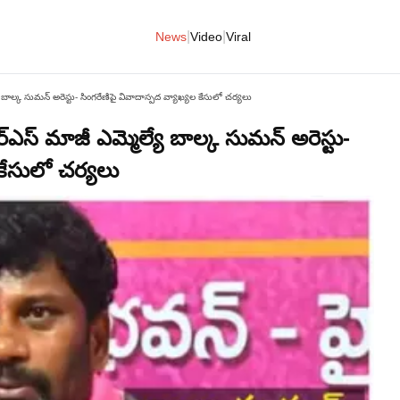
|
|
News
Video
Viral
బాల్క సుమన్‌ అరెస్టు- సింగరేణిపై వివాదాస్పద వ్యాఖ్యల కేసులో చర్యలు
్‌ మాజీ ఎమ్మెల్యే బాల్క సుమన్‌ అరెస్టు-
 కేసులో చర్యలు