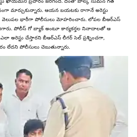
స్టు ఖాయమని ప్రచారం జరిగింది. దీంతో బాల్క సుమన్ గత
ంగా మార్చుకున్నారు. ఆయన బయటకు రాగానే అరెస్టు
 వెలుపల భారీగా పోలీసులు మోహరించారు. లోపల బీఆర్‌ఎస్
దిగారు. పోలీస్ గో బ్యాక్ అంటూ కార్యకర్తల నినాదాలతో ఆ
రెస్టు చేస్తారని బీఆర్‌ఎస్‌ లీగర్‌ సెల్‌ ప్రశ్నించగా,
సరం లేదని పోలీసులు చెబుతున్నారు.