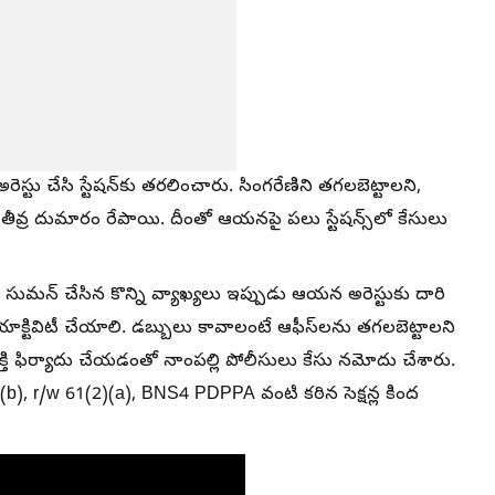
రెస్టు చేసి స్టేషన్‌కు తరలించారు. సింగరేణిని తగలబెట్టాలని,
్ తీవ్ర దుమారం రేపాయి. దీంతో ఆయనపై పలు స్టేషన్స్‌లో కేసులు
్క సుమన్ చేసిన కొన్ని వ్యాఖ్యలు ఇప్పుడు ఆయన అరెస్టుకు దారి
 యాక్టివిటీ చేయాలి. డబ్బులు కావాలంటే ఆఫీస్‌లను తగలబెట్టాలని
యక్తి ఫిర్యాదు చేయడంతో నాంపల్లి పోలీసులు కేసు నమోదు చేశారు.
b), r/w 61(2)(a), BNS4 PDPPA వంటి కఠిన సెక్షన్ల కింద