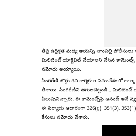
తీవ్ర ఉద్రిక్తత మధ్య ఆయన్ని నాంపల్లి పోలీసులు అ
మిలిటెంట్‌ యాక్టివిటీ చేయాలని చేసిన కామెంట్స
నమోదు అయ్యాయి.
సింగరేణి బొగ్గు గని కార్మికుల సమావేశంలో బాల
తీశాయి. సింగరేణిని తగులబెట్టండి... మిలిటెంట్
పిలుపునిచ్చారు. ఈ కామెంట్స్‌పై ఆనంద్‌ అనే వ్
ఈ ఫిర్యాదు ఆధారంగా 326(g), 351(3), 353(1)(
కేసులు నమోదు చేశారు.