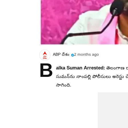
ABP దేశం
2 months ago
B
alka Suman Arrested:
తెలంగాణ రా
సుమన్‌ను నాంపల్లి పోలీసులు అరెస్టు
సాగింది.