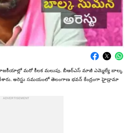
జకీయాల్లో మరో కీలక మలుపు. బీఆర్‌ఎస్ మాజీ ఎమ్మెల్యే బాల్క
 చేశారు. అరెస్టు సమయంలో తెలంగాణ భవన్‌ కేంద్రంగా హైడ్రామా
ADVERTISEMENT