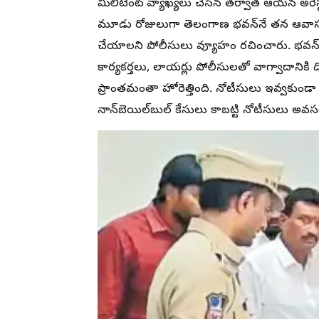
మిలిటెంట్ వ్యాఖ్యలు చేసిన తర్వాత ఆయన అరె
మూడు రోజులుగా తెలంగాణ భవన్‌నే తన ఆవాస
చేయాలని పోలీసులు వ్యూహం రచించారు. భవన్
కార్యకర్తలు, లాయర్లు పోలీసులతో వాగ్వాదానికి 
ప్రాంతమంతా హోరెత్తింది. నోటీసులు ఇవ్వకుండా ఎలా అ
నాన్‌బెయిల్‌బుల్ కేసులు కాబట్టి నోటీసులు అవ