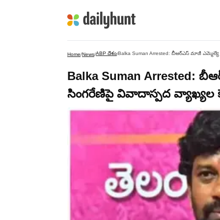
ABP దేశం
Balka Suman Arrested: బీఆర్‌ఎస్‌ మాజీ ఎమ్మెల్యే 
Home
/
News
/
/
Balka Suman Arrested: బీఆర్‌ఎస
సింగరేణిపై వివాదాస్పద వ్యాఖ్యల