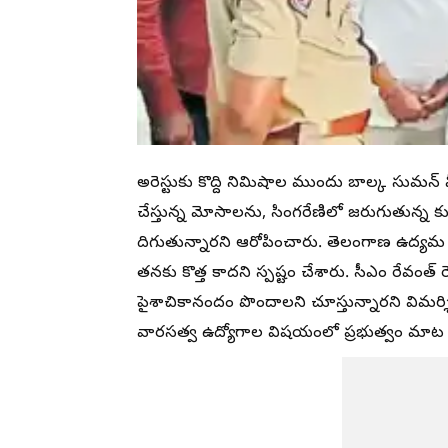
అరెస్టుకు కొద్ది నిమిషాల ముందు బాల్క సుమన్ 
చేస్తున్న మోసాలను, సింగరేణిలో జరుగుతున్న కు
దిగుతున్నారని ఆరోపించారు. తెలంగాణ ఉద్యమ
తనకు కొత్త కాదని స్పష్టం చేశారు. సీఎం రేవంత్ ర
పైశాచికానందం పొందాలని చూస్తున్నారని విమర్
వారసత్వ ఉద్యోగాల విషయంలో ప్రభుత్వం మాట