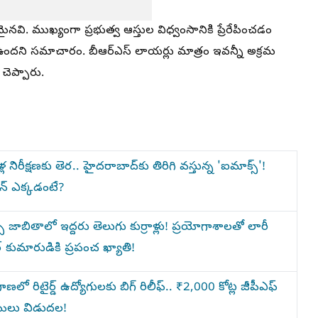
నవి. ముఖ్యంగా ప్రభుత్వ ఆస్తుల విధ్వంసానికి ప్రేరేపించడం
ాశం ఉందని సమాచారం. బీఆర్‌ఎస్‌ లాయర్లు మాత్రం ఇవన్నీ అక్రమ
 చెప్పారు.
ల నిరీక్షణకు తెర.. హైదరాబాద్‌కు తిరిగి వస్తున్న 'ఐమాక్స్'!
న్ ఎక్కడంటే?
స్‌ జాబితాలో ఇద్దరు తెలుగు కుర్రాళ్లు! ప్రయోగాశాలతో లారీ
ర్ కుమారుడికి ప్రపంచ ఖ్యాతి!
ణలో రిటైర్డ్ ఉద్యోగులకు బిగ్ రిలీఫ్.. ₹2,000 కోట్ల జీపీఎఫ్
ిలు విడుదల!