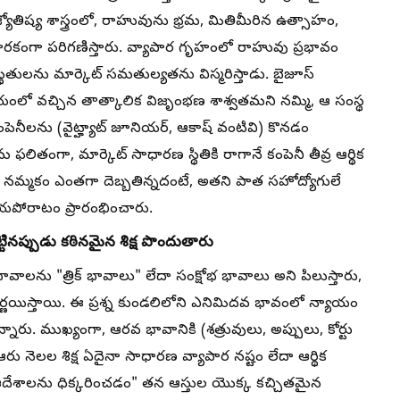
్యోతిష్య శాస్త్రంలో, రాహువును భ్రమ, మితిమీరిన ఉత్సాహం,
 కారకంగా పరిగణిస్తారు. వ్యాపార గృహంలో రాహువు ప్రభావం
స్థితులను మార్కెట్ సమతుల్యతను విస్మరిస్తాడు. బైజూస్
ో వచ్చిన తాత్కాలిక విజృంభణ శాశ్వతమని నమ్మి, ఆ సంస్థ
పెనీలను (వైట్హ్యాట్ జూనియర్, ఆకాష్ వంటివి) కొనడం
లితంగా, మార్కెట్ సాధారణ స్థితికి రాగానే కంపెనీ తీవ్ర ఆర్థిక
ో నమ్మకం ఎంతగా దెబ్బతిన్నదంటే, అతని పాత సహోద్యోగులే
యపోరాటం ప్రారంభించారు.
టినప్పుడు కఠినమైన శిక్ష పొందుతారు
ావాలను "త్రిక్ భావాలు" లేదా సంక్షోభ భావాలు అని పిలుస్తారు,
 నిర్ణయిస్తాయి. ఈ ప్రశ్న కుండలిలోని ఎనిమిదవ భావంలో న్యాయం
ారు. ముఖ్యంగా, ఆరవ భావానికి (శత్రువులు, అప్పులు, కోర్టు
ఆరు నెలల శిక్ష ఏదైనా సాధారణ వ్యాపార నష్టం లేదా ఆర్థిక
 ఆదేశాలను ధిక్కరించడం" తన ఆస్తుల యొక్క కచ్చితమైన