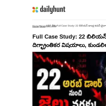
ABP దేశం
Full Case Study: 22 బిలియన్ డాలర్ల కంపెనీ బై
Home
/
News
/
/
Full Case Study: 22 బిలియన్ 
దిగ్భ్రాంతికర విషయాలు, కుండ