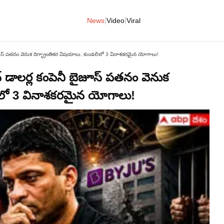
|
|
News
Video
Viral
జూస్ పతనం వెనుక దిగ్భ్రాంతికర విషయాలు, కుండలిలో 3 వినాశకరమైన యోగాలు!
డాలర్ల కంపెనీ బైజూస్ పతనం వెనుక
లిలో 3 వినాశకరమైన యోగాలు!