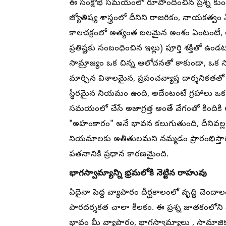
ఈ సంక్షోభ సమయంలో రూపొందించిన ప్రశ్న కుండలిన
జ్యోతిష్య శాస్త్రంలో దీనిని రాజరికం, నాయకత
కాలచక్రంలో అత్యంత బలమైన అంశం ఏంటంటే, లగ
ప్రతిష్టకు సంబంధించిన ఇల్లు) పూర్తి శక్తితో ఉ
సామ్రాజ్యం ఒక చిన్న ఆలోచనతో కాకుండా, ఒక సాధ
మార్చిన విశాలమైన, ప్రపంచవ్యాప్త దార్శనికతతో స్
స్థిరమైన నియమం ఉంది, అదేంటంటే గ్రహాలు ఒక వ్య
సమయంలో చేసే అజాగ్రత్త అంతే వేగంతో కింది
"అహంకారం" అనే భావన కలుగుతుంది, దీనివల్ల
నియమాలకు అతీతులమని నమ్మడం ప్రారంభిస్త
పతనానికి ప్రధాన కారణమైంది.
భాగస్వామ్యాన్ని భ్రమలోకి నెట్టిన రాహువు
ఏదైనా పెద్ద వ్యాపారం దీర్ఘకాలంలో వృద్ధి చెం
పారదర్శకత చాలా కీలకం. ఈ ప్రశ్న జాతకంలోన
భావం మీ వ్యాపారం, భాగస్వామ్యాలు , సామాజిక 