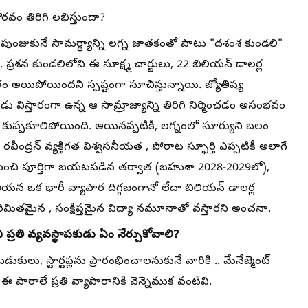
రవం తిరిగి లభిస్తుందా?
రిగి పుంజుకునే సామర్థ్యాన్ని లగ్న జాతకంతో పాటు "దశంశ కుండలి"
. ప్రశన కుండలిలోని ఈ సూక్ష్మ చార్టులు, 22 బిలియన్ డాలర్ల
ం అయిపోయిందని స్పష్టంగా సూచిస్తున్నాయి. జ్యోతిష్య
ు విస్తారంగా ఉన్న ఆ సామ్రాజ్యాన్ని తిరిగి నిర్మించడం అసంభవం
 కుప్పకూలిపోయింది. అయినప్పటికీ, లగ్నంలో సూర్యుని బలం
ీంద్రన్ వ్యక్తిగత విశ్వసనీయత , పోరాట స్ఫూర్తి ఎప్పటికీ అలాగే
చి పూర్తిగా బయటపడిన తర్వాత (బహుశా 2028-2029లో),
ి ఆయన ఒక భారీ వ్యాపార దిగ్గజంగానో లేదా బిలియన్ డాలర్ల
పరిమితమైన , సంక్షిప్తమైన విద్యా నమూనాతో వస్తారని అంచనా.
 ప్రతి వ్యవస్థాపకుడు ఏం నేర్చుకోవాలి?
ుకులు, స్టార్టప్లను ప్రారంభించాలనుకునే వారికి .. మేనేజ్మెంట్
 పాఠాలే ప్రతి వ్యాపారానికి వెన్నెముక వంటివి.