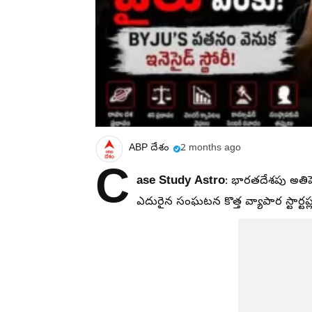
ABP దేశం
2 months ago
C
ase Study Astro
: భారతదేశపు అతిపె
ఎదురైన సంఘటన కొత్త వ్యాపార స్టార్టప్ల