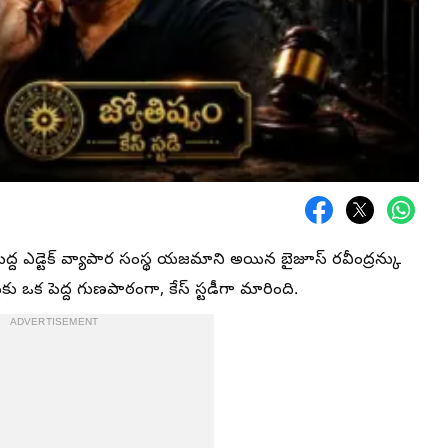
ద్ద ఎడ్టెక్ వ్యాపార సంస్థ యజమాని అయిన బైజూస్ రవీంద్రన్కు
కు ఒక పెద్ద గుణపాఠంగా, కేస్ స్టడీగా మారింది.
ADVERTISEMENT