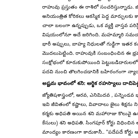
రాహువు ప్రస్తుతం ఈ రాశిలో సంచరిస్తున్నాడు. జ
అనియంత్రిత కోరికలు ఆకస్మిక పెద్ద మార్పులకు
చాలా బలంగా ఉన్నప్పుడు, ఒక వ్యక్తి వాస్తవ పరి
విషయంలోనూ అదే జరిగింది. మహమ్మారి సమయంల
భారీ అప్పులు, బాహ్య నిధులతో గుడ్డిగా ఇతర కం
మొదలుపెట్టింది. రాహువుకి సంబంధించిన ఈ భ్రమ ఫ
సంక్షోభంలో కూరుకుపోయింది పెట్టుబడిదారులల
పదవి నుంచి తొలగించడానికి బహిరంగంగా న్యా
అష్టమ భావంలో శని: ఆర్థిక రహస్యాలు దాచిపెట్
జ్యోతిషశాస్త్రంలో, ఆరవ, ఎనిమిదవ , పన్నెండవ భ
ఇవి జీవితంలో కష్టాలు, వివాదాలు జైలు శిక్షను
కర్మకు అధిపతి అయిన శని మహారాజు కొలువై ఉన్న
కేసులు) శని అధిపతి. సింగపూర్ కోర్టు విధించిన 
మాంద్యం కారణంగా కాదుకానీ.. "పదేపదే కోర్టు