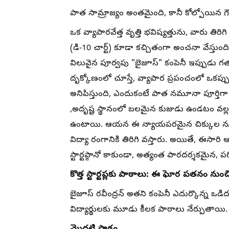
పాత సామ్రాజ్యం అంతమైంది, కానీ కోల్పోయిన గౌ
ఒక వ్యాపారవేత్త వృత్తి భవిష్యత్తును, వారు తి
(డి-10 చార్ట్) కూడా కచ్చితంగా అంచనా వేస్తుంది
విలువైన పూర్వపు "బైజూస్" కంపెనీ ఇప్పుడు గత
దృక్కోణంలో చూస్తే, వ్యాపార ప్రపంచంలో ఒకప్పుడ
అనిపిస్తుంది, ఎందుకంటే పాత నమూనా పూర్తిగా
,అదృష్ట స్థానంలో బలమైన కుజుడు ఉండటం వల్ల రవ
ఉంటాయి. ఆయన ఈ న్యాయపరమైన చిక్కుల నుం
విద్యా రంగానికి తిరిగి వస్తారు. అయితే, ఈసార
స్టార్టప్గానో కాకుండా, అత్యంత పారదర్శకమైన, 
కొత్త స్టార్టప్లకు పాఠాలు: ఈ ఘోర పతనం నుంచి
బైజూస్ రవీంద్రన్ అతని కంపెనీ ఎదుర్కొన్న ఒడిదుడ
విద్యార్థులకు మూడు కీలక పాఠాలు నేర్పుతాయి. ఈ