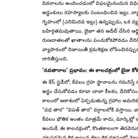
వివరాలను అందించడంలో విఫలమైనందున విధించా
అడ్డంకులు రహస్యాలకు సంబంధించిన ఇల్లు. న్యా
గృహంలో (ఎనిమిదవ ఇల్లు) ఉన్నప్పుడు, ఒక వ్యక
బహిర్గతమవుతాయి. బైజూ తన ఆడిట్ చేసిన ఆర
రుణదాతలతో ఖాతాలను పంచుకోకపోవడం దీనికి నిదర
వ్యాపారంలో నిజాయితీ క్రమశిక్షణ లోపించినప్పు
దారితీస్తుంది.
'నవతారాల' ప్రభావం: ఈ కాలచక్రంలో బైజు క
ఈ కేస్ స్టడీలో, కేవలం గ్రహ స్థానాలను గమనిస్
అర్థం చేసుకోవడం కూడా చాలా కీలకం, దీనికోసం న
కాలంలో ఆకాశంలో ఏర్పడుతున్న గ్రహాల అమరికల ప్
"వధ తార" "విపత్ తార" వర్గాలలోకి వస్తాయి. వ
కేవలం భౌతిక అంతం మాత్రమే కాదు, మార్కెట్లో ఒక 
అందుకే, ఈ కాలచక్రంలో, కొంతకాలంగా తెరవెనుక 