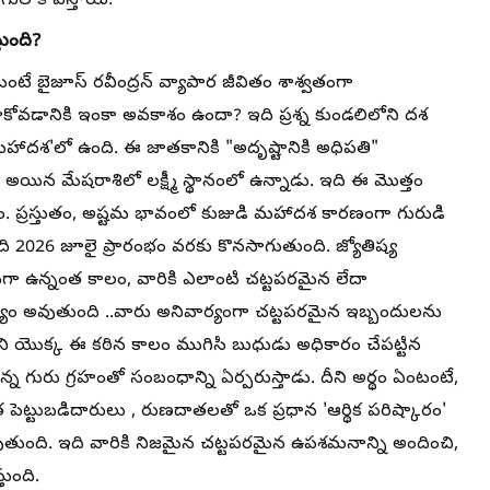
గులోకి వస్తాయి.
ుంది?
ఏంటంటే బైజూస్ రవీంద్రన్ వ్యాపార జీవితం శాశ్వతంగా
జుకోవడానికి ఇంకా అవకాశం ఉందా? ఇది ప్రశ్న కుండలిలోని దశ
జ మహాదశ'లో ఉంది. ఈ జాతకానికి "అదృష్టానికి అధిపతి"
అయిన మేషరాశిలో లక్ష్మీ స్థానంలో ఉన్నాడు. ఇది ఈ మొత్తం
రస్తుతం, అష్టమ భావంలో కుజుడి మహాదశ కారణంగా గురుడి
ఇది 2026 జూలై ప్రారంభం వరకు కొనసాగుతుంది. జ్యోతిష్య
గా ఉన్నంత కాలం, వారికి ఎలాంటి చట్టపరమైన లేదా
అవుతుంది ..వారు అనివార్యంగా చట్టపరమైన ఇబ్బందులను
ని యొక్క ఈ కఠిన కాలం ముగిసి బుధుడు అధికారం చేపట్టిన
 గురు గ్రహంతో సంబంధాన్ని ఏర్పరుస్తాడు. దీని అర్థం ఏంటంటే,
త పెట్టుబడిదారులు , రుణదాతలతో ఒక ప్రధాన 'ఆర్థిక పరిష్కారం'
వుతుంది. ఇది వారికి నిజమైన చట్టపరమైన ఉపశమనాన్ని అందించి,
తుంది.