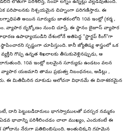
ి లోతుగా పరిశీలిస్తే, సింహ లగ్నం ఉన్నట్లు వెల్లడవుతుంది.
్వం ఏక పరిపాలనకు నిశ్చయమైన చిహ్నంగా పరిగణిస్తారు. ఈ
్నాధిపతి అయిన సూర్యుడు జాతకంలోని 10వ ఇంట్లో (కర్మ ,
ండటం. వ్యాపార దృక్కోణం నుంచి చూస్తే, ఈ స్థానం బైజూస్ వ్యాపార
ారణ ఉపాధ్యాయుడిని దేశంలోనే అతిపెద్ద "స్టార్టప్ కింగ్"గా
థాపించారని స్పష్టంగా చూపిస్తుంది. కానీ జ్యోతిష్య శాస్త్రంలో ఒక
క్తిని గొప్ప ఉన్నత శిఖరాలకు తీసుకువెళ్లినప్పుడు, ఆ
కి లాగుతుంది. 10వ ఇంట్లో బలమైన సూర్యుడు ఉండటం వలన
 వ్యాపార యజమాని తాము ప్రభుత్వ నిబంధనలు, ఆడిట్లు ,
ారు. ఈ మితిమీరిన దూకుడు ఆలోచనా విధానమే ఈ వినాశకరమైన
దాలంటే, దాని పెట్టుబడిదారులు భాగస్వాములతో పరస్పర నమ్మకం
ి ఏడవ భావాన్ని పరిశీలించడం చాలా ముఖ్యం, ఎందుకంటే ఈ
హోదాను నేరుగా ప్రతిబింబిస్తుంది. అంతుచిక్కని గ్రహమైన