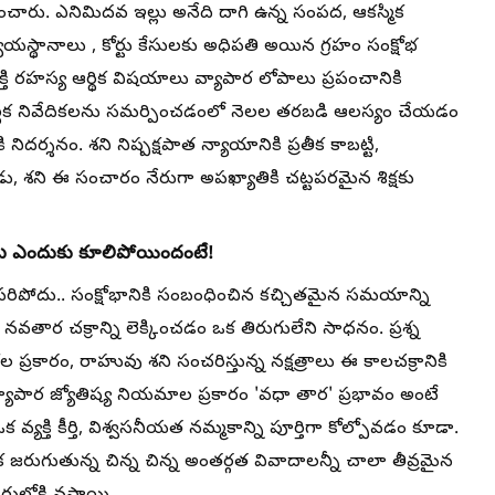
రు. ఎనిమిదవ ఇల్లు అనేది దాగి ఉన్న సంపద, ఆకస్మిక
యస్థానాలు , కోర్టు కేసులకు అధిపతి అయిన గ్రహం సంక్షోభ
్తి రహస్య ఆర్థిక విషయాలు వ్యాపార లోపాలు ప్రపంచానికి
్థిక నివేదికలను సమర్పించడంలో నెలల తరబడి ఆలస్యం చేయడం
్శనం. శని నిష్పక్షపాత న్యాయానికి ప్రతీక కాబట్టి,
డు, శని ఈ సంచారం నేరుగా అపఖ్యాతికి చట్టపరమైన శిక్షకు
ోట ఎందుకు కూలిపోయిందంటే!
తే సరిపోదు.. సంక్షోభానికి సంబంధించిన కచ్చితమైన సమయాన్ని
వతార చక్రాన్ని లెక్కించడం ఒక తిరుగులేని సాధనం. ప్రశ్న
రకారం, రాహువు శని సంచరిస్తున్న నక్షత్రాలు ఈ కాలచక్రానికి
్యాపార జ్యోతిష్య నియమాల ప్రకారం 'వధా తార' ప్రభావం అంటే
వ్యక్తి కీర్తి, విశ్వసనీయత నమ్మకాన్ని పూర్తిగా కోల్పోవడం కూడా.
జరుగుతున్న చిన్న చిన్న అంతర్గత వివాదాలన్నీ చాలా తీవ్రమైన