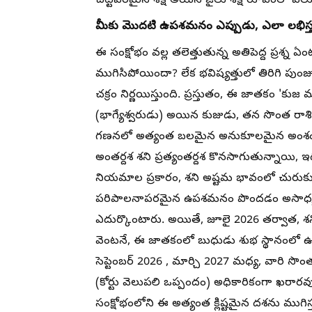
చట్టపరమైన శిక్ష అయిన జైలు శిక్ష రూపంలో వెలు
మీకు మొదటి ఉపశమనం ఎప్పుడు, ఎలా లభిస్త
ఈ సంక్షోభం వల్ల తలెత్తుతున్న అతిపెద్ద ప్రశ్న 
ముగిసిపోయిందా? లేక భవిష్యత్తులో తిరిగి పుం
చక్రం నిర్ణయిస్తుంది. ప్రస్తుతం, ఈ జాతకం 'కు
(భాగ్యేశ్వరుడు) అయిన కుజుడు, తన సొంత రాశి 
గణనలో అత్యంత బలమైన అనుకూలమైన అంశం. ప్
అంతర్దశ శని ప్రత్యంతర్దశ కొనసాగుతున్నాయి, 
నియమాల ప్రకారం, శని అష్టమ భావంలో చురుకు
పరిపాలనాపరమైన ఉపశమనం పొందడం అసాధ్యం 
ఎదుర్కొంటారు. అయితే, జూలై 2026 తర్వాత, శ
వెంటనే, ఈ జాతకంలో బుధుడు శుభ స్థానంలో ఉన్న
సెప్టెంబర్ 2026 , మార్చి 2027 మధ్య, వారి సొం
(కోర్టు వెలుపలి ఒప్పందం) అధికారికంగా ఖరార
సంక్షోభంలోని ఈ అత్యంత క్లిష్టమైన దశను ముగిస్