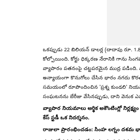
ఒకప్పుడు 22 బిలియన్ డాలర్ల (దాదాపు రూ. 1.8 
కోల్పోయింది. కోర్టు ధిక్కరణ నేరానికి గాను సిం
వ్యాపారం పతనంపై చట్టపరమైన ముద్ర పడింది. వ
అన్యాయంగా కొనుగోలు చేసిన భారం నగదు కొర
సమయంలో రూపొందించిన 'ప్రశ్న కుండలి' నియమాల
సంఘటనను బేరీజు వేసినప్పుడు, దాని వెనుక ఎవ
వ్యాపార నియమాలు ఆర్థిక అకౌంటింగ్లో నిర్లక్ష
కేస్ స్టడీ ఒక నిదర్శనం.
రాజులా ప్రారంభించడం: సింహ లగ్నం దశమ భావం