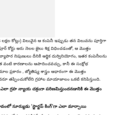
లక్షల కోట్లు) విలువైన ఆ కంపెనీ ఇప్పుడు తన విలువను పూర్తిగా
గపూర్ కోర్టు ఆరు నెలల జైలు శిక్ష విధించడంతో, ఆ మొత్తం
్యాపార నిపుణులు దీనికి ఆర్థిక దుర్వినియోగం, ఇతర కంపెనీలను
త వంటి కారణాలను ఆపాదించవచ్చు, కానీ ఈ సంక్షోభ
 ప్రకారం , జ్యోతిష్య శాస్త్రం ఆధారంగా ఈ మొత్తం
రూ తప్పించుకోలేని గ్రహాల మాయాజాలం ఒకటి కనిపిస్తుంది.
్యం ఎలా గ్రహ న్యాయ చక్రంగా పరిణమిస్తుందనడానికి ఈ మొత్తం
లో సూర్యుడు 'స్టార్టప్ కింగ్'గా ఎలా మార్చాయి