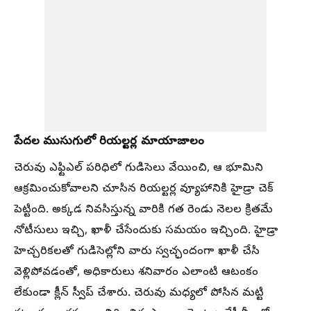
పేదల ముసుగులో రియల్టర్ల మాయాజాలం
చెరువు ఎఫ్టిఎల్ పరిధిలో గుడిసెలు వేయించి, ఆ భూమిని
ఆక్రమించుకోవాలని చూసిన రియల్టర్ల వ్యూహానికి హైడ్రా చెక్
పెట్టింది. అక్కడ నివసిస్తున్న వారికి గత రెండు నెలల క్రితమే
నోటీసులు ఇచ్చి, ఖాళీ చేసేందుకు సమయం ఇచ్చింది. హైడ్రా
హెచ్చరికలతో గుడిసెల్లోని వారు స్వచ్ఛందంగా ఖాళీ చేసి
వెళ్లిపోవడంతో, అధికారులు శనివారం ఎలాంటి ఆటంకం
లేకుండా క్లీన్ స్వీప్ చేశారు. చెరువు మధ్యలో పోసిన మట్టి