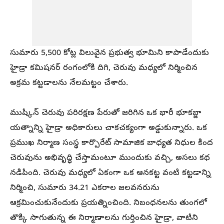
సుమారు 5,500 కోట్ల విలువైన ప్రభుత్వ భూమిని కాపాడేందుకు
హైడ్రా కమిషనర్ రంగంలోకి దిగి, చెరువు మధ్యలో నిర్మించిన
అక్రమ కట్టడాలను నేలమట్టం చేశారు.
ముష్కిన్ చెరువు పరిరక్షణ పేరుతో జరిగిన ఒక భారీ భూకబ్జా
యత్నాన్ని హైడ్రా అధికారులు చాకచక్యంగా అడ్డుకున్నారు. ఒక
ప్రముఖ నిర్మాణ సంస్థ కార్పొరేట్ సామాజిక బాధ్యత నిధుల కింద
చెరువును అభివృద్ధి చేస్తామంటూ ముందుకు వచ్చి, అసలు కథ
నడిపింది. చెరువు మధ్యలో ఏకంగా ఒక ఆనకట్ట వంటి కట్టడాన్ని
నిర్మించి, సుమారు 34.21 ఎకరాల జలవనరును
ఆక్రమించుకునేందుకు ప్రయత్నించింది. నిబంధనలను తుంగలో
తొక్కి సాగుతున్న ఈ నిర్మాణాలను గుర్తించిన హైడ్రా, వాటిని