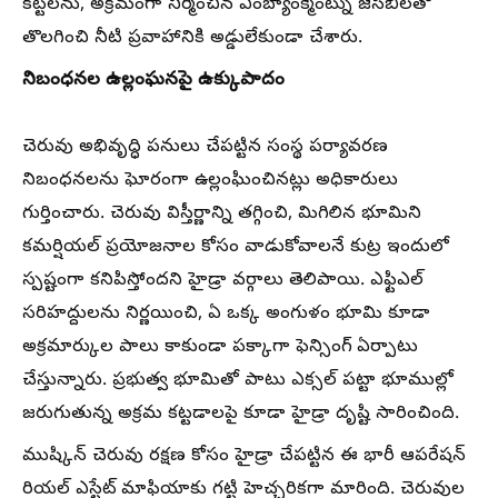
కట్టలను, అక్రమంగా నిర్మించిన ఎంబ్యాంక్మెంట్ను జేసీబీలతో
తొలగించి నీటి ప్రవాహానికి అడ్డులేకుండా చేశారు.
నిబంధనల ఉల్లంఘనపై ఉక్కుపాదం
చెరువు అభివృద్ధి పనులు చేపట్టిన సంస్థ పర్యావరణ
నిబంధనలను ఘోరంగా ఉల్లంఘించినట్లు అధికారులు
గుర్తించారు. చెరువు విస్తీర్ణాన్ని తగ్గించి, మిగిలిన భూమిని
కమర్షియల్ ప్రయోజనాల కోసం వాడుకోవాలనే కుట్ర ఇందులో
స్పష్టంగా కనిపిస్తోందని హైడ్రా వర్గాలు తెలిపాయి. ఎఫ్టిఎల్
సరిహద్దులను నిర్ణయించి, ఏ ఒక్క అంగుళం భూమి కూడా
అక్రమార్కుల పాలు కాకుండా పక్కాగా ఫెన్సింగ్ ఏర్పాటు
చేస్తున్నారు. ప్రభుత్వ భూమితో పాటు ఎక్సల్ పట్టా భూముల్లో
జరుగుతున్న అక్రమ కట్టడాలపై కూడా హైడ్రా దృష్టి సారించింది.
ముష్కిన్ చెరువు రక్షణ కోసం హైడ్రా చేపట్టిన ఈ భారీ ఆపరేషన్
రియల్ ఎస్టేట్ మాఫియాకు గట్టి హెచ్చరికగా మారింది. చెరువుల