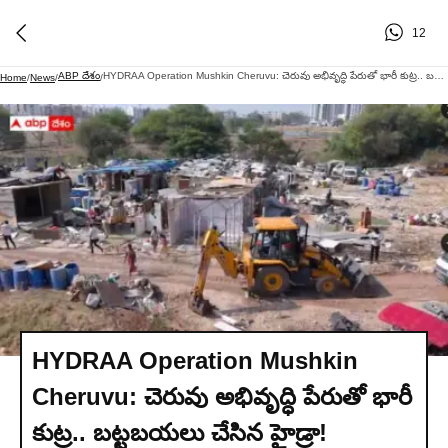
12
ABP దేశం
HYDRAA Operation Mushkin Cheruvu: చెరువు అభివృద్ధి పేరుతో భారీ కుట్ర.. బట్టబయలు చేసిన హైడ్రా!
Home
/
News
/
/
HYDRAA Operation Mushkin
Cheruvu: చెరువు అభివృద్ధి పేరుతో భారీ
కుట్ర.. బట్టబయలు చేసిన హైడ్రా!