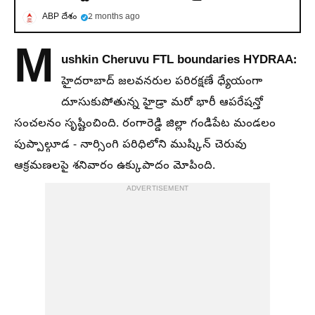
ABP దేశం
2 months ago
M
ushkin Cheruvu FTL boundaries HYDRAA:
హైదరాబాద్ జలవనరుల పరిరక్షణే ధ్యేయంగా
దూసుకుపోతున్న హైడ్రా మరో భారీ ఆపరేషన్తో
సంచలనం సృష్టించింది. రంగారెడ్డి జిల్లా గండిపేట మండలం
పుప్పాల్గూడ - నార్సింగి పరిధిలోని ముష్కిన్ చెరువు
ఆక్రమణలపై శనివారం ఉక్కుపాదం మోపింది.
ADVERTISEMENT