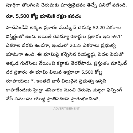
పూర్తిగా తొలగించి చెరువుకు పూర్వవైభవం తెచ్చే పనిలో పడింది.
రూ. 5,500 కోట్ల భూమికి రక్షణ కవచం
హెచ్ఎండిఏ లెక్కల ప్రకారం ముష్కిన్ చెరువు 52.20 ఎకరాల
విస్తీర్ణంలో ఉంది. అయితే రెవెన్యూ రికార్డుల ప్రకారం ఇది 59.11
ఎకరాల వరకు ఉండగా, ఇందులో 20.23 ఎకరాలు ప్రభుత్వ
భూమిగా ఉంది. ఈ భూమిపై కన్నేసిన రియల్టర్లు, పేదల పేరుతో
అక్కడ గుడిసెలు వేయించి కబ్జాకు తెరలేపారు. ప్రస్తుతం మార్కెట్
ధర ప్రకారం ఈ భూమి విలువ అక్షరాలా 5,500 కోట్ల
రూపాయలు *. ఇంతటి భారీ విలువైన ప్రభుత్వ ఆస్తిని
కాపాడేందుకు హైడ్రా శనివారం నుంచి చెరువు చుట్టూ ఫెన్సింగ్
వేసే పనులను యుద్ధ ప్రాతిపదికన ప్రారంభించింది.
ADVERTISEMENT