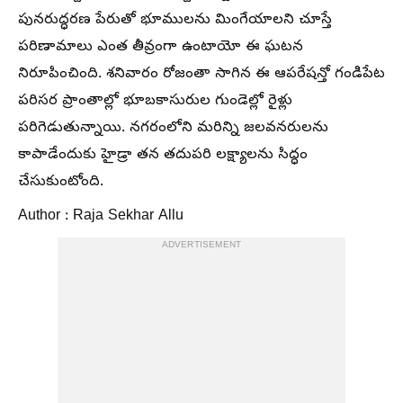
పునరుద్ధరణ పేరుతో భూములను మింగేయాలని చూస్తే
పరిణామాలు ఎంత తీవ్రంగా ఉంటాయో ఈ ఘటన
నిరూపించింది. శనివారం రోజంతా సాగిన ఈ ఆపరేషన్తో గండిపేట
పరిసర ప్రాంతాల్లో భూబకాసురుల గుండెల్లో రైళ్లు
పరిగెడుతున్నాయి. నగరంలోని మరిన్ని జలవనరులను
కాపాడేందుకు హైడ్రా తన తదుపరి లక్ష్యాలను సిద్ధం
చేసుకుంటోంది.
Author : Raja Sekhar Allu
ADVERTISEMENT