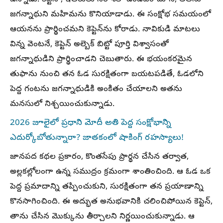
జగన్నాథుని మహిమను కొనియాడాడు. ఈ సంక్షోభ సమయంలో
ఆయనను ప్రార్థించమని కెప్టెన్‌ను కోరాడు. నావికుడి మాటలు
విన్న వెంటనే, కెప్టెన్ అల్బెక్ బిట్టో పూర్తి విశ్వాసంతో
జగన్నాథుడిని ప్రార్థించాడని చెబుతారు. ఈ భయంకరమైన
తుఫాను నుంచి తన ఓడ సురక్షితంగా బయటపడితే, ఓడలోని
పెద్ద గంటను జగన్నాథుడికి అంకితం చేయాలని అతను
మనసులో నిశ్చయించుకున్నాడు.
2026 జూలైలో ప్రధాని మోదీ అతి పెద్ద సంక్షోభాన్ని
ఎదుర్కోబోతున్నారా? జాతకంలో షాకింగ్ రహస్యాలు!
జానపద కథల ప్రకారం, కొంతసేపు ప్రార్థన చేసిన తర్వాత,
అల్లకల్లోలంగా ఉన్న సముద్రం క్రమంగా శాంతించింది. ఆ ఓడ ఒక
పెద్ద ప్రమాదాన్ని తప్పించుకుని, సురక్షితంగా తన ప్రయాణాన్ని
కొనసాగించింది. ఈ అద్భుత అనుభవానికి చలించిపోయిన కెప్టెన్,
తాను చేసిన మొక్కును తీర్చాలని నిర్ణయించుకున్నాడు. ఆ