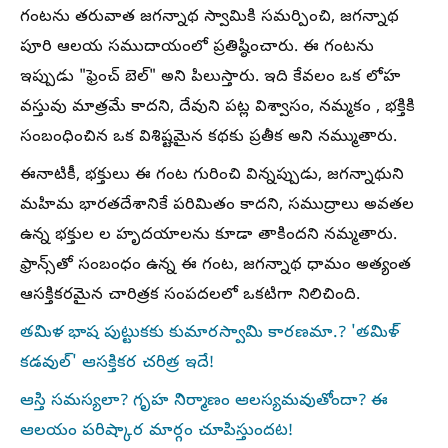
గంటను తరువాత జగన్నాథ స్వామికి సమర్పించి, జగన్నాథ
పూరి ఆలయ సముదాయంలో ప్రతిష్ఠించారు. ఈ గంటను
ఇప్పుడు "ఫ్రెంచ్ బెల్" అని పిలుస్తారు. ఇది కేవలం ఒక లోహ
వస్తువు మాత్రమే కాదని, దేవుని పట్ల విశ్వాసం, నమ్మకం , భక్తికి
సంబంధించిన ఒక విశిష్టమైన కథకు ప్రతీక అని నమ్ముతారు.
ఈనాటికీ, భక్తులు ఈ గంట గురించి విన్నప్పుడు, జగన్నాథుని
మహిమ భారతదేశానికే పరిమితం కాదని, సముద్రాలు అవతల
ఉన్న భక్తుల ల హృదయాలను కూడా తాకిందని నమ్మతారు.
ఫ్రాన్స్‌తో సంబంధం ఉన్న ఈ గంట, జగన్నాథ ధామం అత్యంత
ఆసక్తికరమైన చారిత్రక సంపదలలో ఒకటిగా నిలిచింది.
తమిళ భాష పుట్టుకకు కుమారస్వామి కారణమా.? 'తమిళ్
కడవుల్' ఆసక్తికర చరిత్ర ఇదే!
ఆస్తి సమస్యలా? గృహ నిర్మాణం ఆలస్యమవుతోందా? ఈ
ఆలయం పరిష్కార మార్గం చూపిస్తుందట!