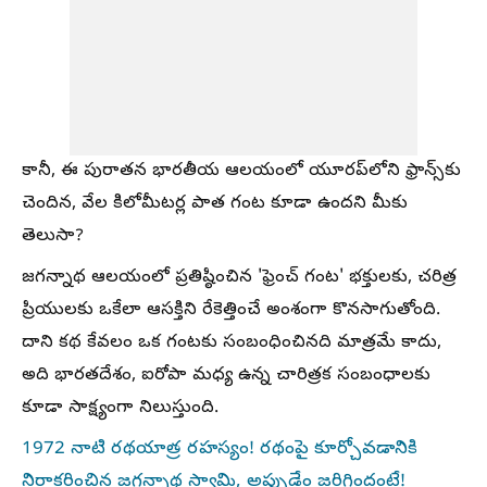
కానీ, ఈ పురాతన భారతీయ ఆలయంలో యూరప్‌లోని ఫ్రాన్స్‌కు
చెందిన, వేల కిలోమీటర్ల పాత గంట కూడా ఉందని మీకు
తెలుసా?
జగన్నాథ ఆలయంలో ప్రతిష్ఠించిన 'ఫ్రెంచ్ గంట' భక్తులకు, చరిత్ర
ప్రియులకు ఒకేలా ఆసక్తిని రేకెత్తించే అంశంగా కొనసాగుతోంది.
దాని కథ కేవలం ఒక గంటకు సంబంధించినది మాత్రమే కాదు,
అది భారతదేశం, ఐరోపా మధ్య ఉన్న చారిత్రక సంబంధాలకు
కూడా సాక్ష్యంగా నిలుస్తుంది.
1972 నాటి రథయాత్ర రహస్యం! రథంపై కూర్చోవడానికి
నిరాకరించిన జగన్నాథ స్వామి, అప్పుడేం జరిగిందంటే!