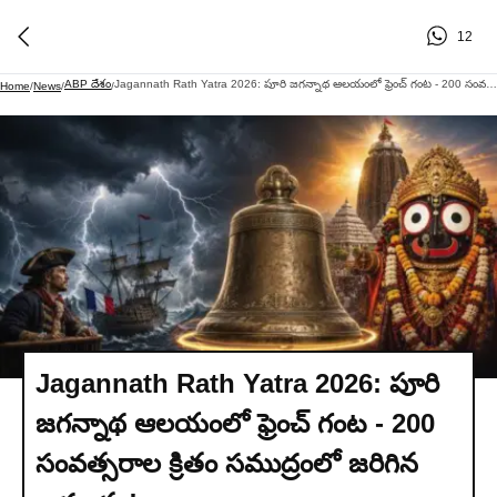
12
ABP దేశం
Jagannath Rath Yatra 2026: పూరి జగన్నాథ ఆలయంలో ఫ్రెంచ్ గంట - 200 సంవత్సరాల క్రితం సముద్రంలో జరిగిన అద్భుతం!
Home
/
News
/
/
Jagannath Rath Yatra 2026: పూరి
జగన్నాథ ఆలయంలో ఫ్రెంచ్ గంట - 200
సంవత్సరాల క్రితం సముద్రంలో జరిగిన