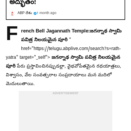
అద్భుతం!
ABP దేశం
1 month ago
F
rench Bell Jagannath Temple:
జగన్నాథ స్వామి
పవిత్ర నిలయమైన పూరి
"
href="https://telugu.abplive.com/search?s=rath-
జగన్నాథ స్వామి పవిత్ర నిలయమైన
yatra" target="_self">
పూరి
పేరు ప్రస్తావించినప్పుడల్లా, వైభవోపేతమైన రథయాత్రలు,
విశ్వాసం, వేల సంవత్సరాల సంప్రదాయాలు మన మదిలో
మెదులుతాయి.
ADVERTISEMENT