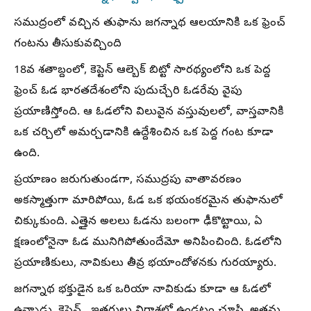
సముద్రంలో వచ్చిన తుఫాను జగన్నాథ ఆలయానికి ఒక ఫ్రెంచ్
గంటను తీసుకువచ్చింది
18వ శతాబ్దంలో, కెప్టెన్ ఆల్బెక్ బిట్టో సారథ్యంలోని ఒక పెద్ద
ఫ్రెంచ్ ఓడ భారతదేశంలోని పుదుచ్చేరి ఓడరేవు వైపు
ప్రయాణిస్తోంది. ఆ ఓడలోని విలువైన వస్తువులలో, వాస్తవానికి
ఒక చర్చిలో అమర్చడానికి ఉద్దేశించిన ఒక పెద్ద గంట కూడా
ఉంది.
ప్రయాణం జరుగుతుండగా, సముద్రపు వాతావరణం
అకస్మాత్తుగా మారిపోయి, ఓడ ఒక భయంకరమైన తుఫానులో
చిక్కుకుంది. ఎత్తైన అలలు ఓడను బలంగా ఢీకొట్టాయి, ఏ
క్షణంలోనైనా ఓడ మునిగిపోతుందేమో అనిపించింది. ఓడలోని
ప్రయాణికులు, నావికులు తీవ్ర భయాందోళనకు గురయ్యారు.
జగన్నాథ భక్తుడైన ఒక ఒరియా నావికుడు కూడా ఆ ఓడలో
ఉన్నాడు. కెప్టెన్ , ఇతరులు నిరాశలో ఉండటం చూసి, అతను