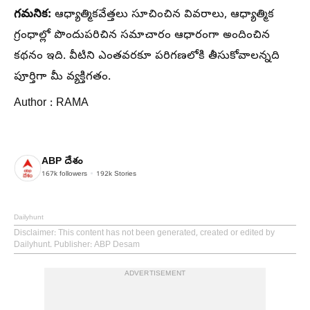
గమనిక:
ఆధ్యాత్మికవేత్తలు సూచించిన వివరాలు, ఆధ్యాత్మిక
గ్రంధాల్లో పొందుపరిచిన సమాచారం ఆధారంగా అందించిన
కథనం ఇది. వీటిని ఎంతవరకూ పరిగణలోకి తీసుకోవాలన్నది
పూర్తిగా మీ వ్యక్తిగతం.
Author : RAMA
ABP దేశం
167k
followers
192k
Stories
Dailyhunt
Disclaimer
: This content has not been generated, created or edited by
Dailyhunt. Publisher: ABP Desam
ADVERTISEMENT