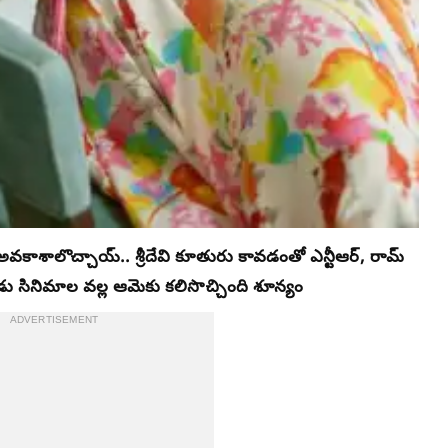
నే అవకాశాలొచ్చాయ్.. శ్రీదేవి కూతురు కావడంతో ఎన్టీఆర్, రామ్
ెండు సినిమాల వల్ల ఆమెకు కలిసొచ్చింది శూన్యం
ADVERTISEMENT