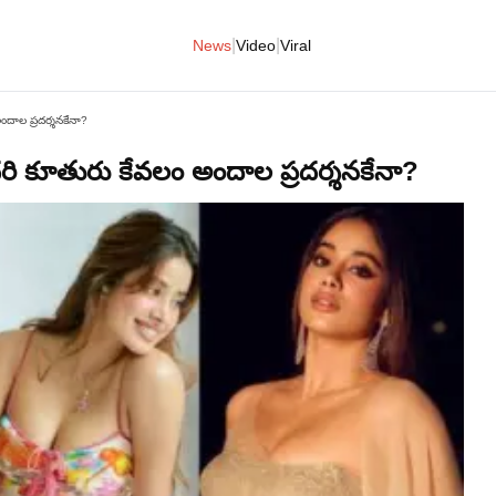
|
|
News
Video
Viral
దాల ప్రదర్శనకేనా?
 కూతురు కేవలం అందాల ప్రదర్శనకేనా?