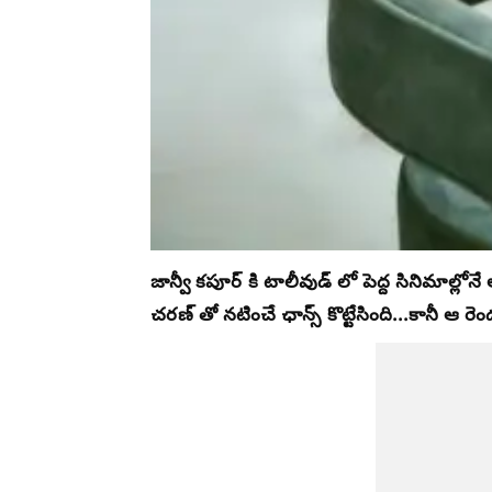
జాన్వీ కపూర్ కి టాలీవుడ్ లో పెద్ద సినిమాల్లో
చరణ్ తో నటించే ఛాన్స్ కొట్టేసింది...కానీ ఆ ర