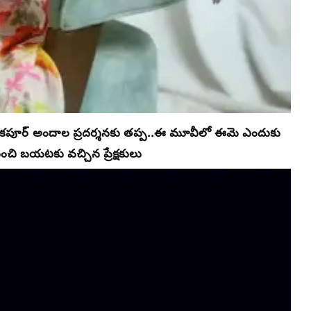
్వీ కపూర్ అందాల ప్రదర్శనకు తప్ప..ఈ మూవీలో ఈమె ఎందుకు
చి బయటకు వచ్చిన ప్రేక్షకులు