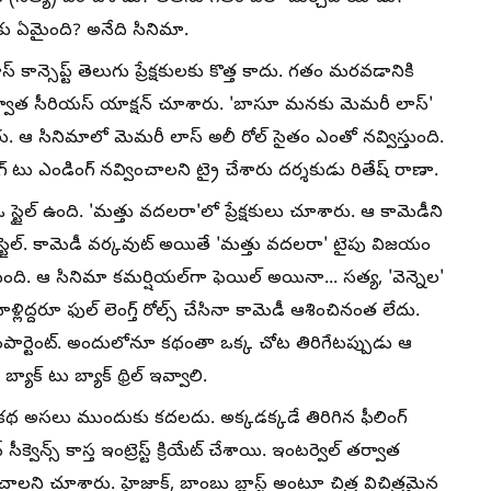
రకు ఏమైంది? అనేది సినిమా.
 కాన్సెప్ట్ తెలుగు ప్రేక్షకులకు కొత్త కాదు. గతం మరవడానికి
్వాత సీరియస్ యాక్షన్ చూశారు. 'బాసూ మనకు మెమరీ లాస్'
. ఆ సినిమాలో మెమరీ లాస్ అలీ రోల్ సైతం ఎంతో నవ్విస్తుంది.
ింగ్ టు ఎండింగ్ నవ్వించాలని ట్రై చేశారు దర్శకుడు రితేష్ రాణా.
్టైల్ ఉంది. 'మత్తు వదలరా'లో ప్రేక్షకులు చూశారు. ఆ కామెడీని
్ స్టైల్. కామెడీ వర్కవుట్ అయితే 'మత్తు వదలరా' టైపు విజయం
అవుతుంది. ఆ సినిమా కమర్షియల్‌గా ఫెయిల్ అయినా... సత్య, 'వెన్నెల'
ళ్లిద్దరూ ఫుల్ లెంగ్త్ రోల్స్ చేసినా కామెడీ ఆశించినంత లేదు.
ంపార్టెంట్. అందులోనూ కథంతా ఒక్క చోట తిరిగేటప్పుడు ఆ
్యాక్ టు బ్యాక్ థ్రిల్ ఇవ్వాలి.
రకు కథ అసలు ముందుకు కదలదు. అక్కడక్కడే తిరిగిన ఫీలింగ్
సీక్వెన్స్ కాస్త ఇంట్రెస్ట్ క్రియేట్ చేశాయి. ఇంటర్వెల్ తర్వాత
 పంచాలని చూశారు. హైజాక్, బాంబు బ్లాస్ట్ అంటూ చిత్ర విచిత్రమైన