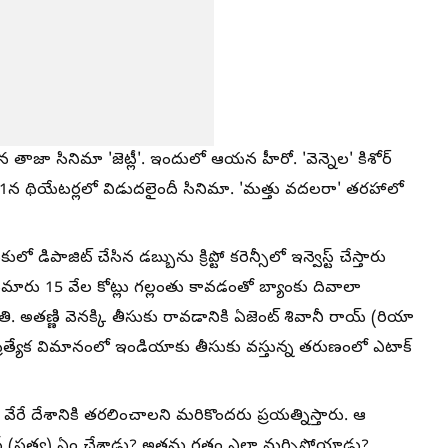
 తాజా సినిమా 'జెట్లీ'. ఇందులో ఆయన హీరో. 'వెన్నెల' కిశోర్
ే 1న థియేటర్లలో విడుదలైందీ సినిమా. 'మత్తు వదలరా' తరహాలో
 డిపాజిట్ చేసిన డబ్బును క్రిప్టో కరెన్సీలో ఇన్వెస్ట్ చేస్తారు
ుమారు 15 వేల కోట్లు గల్లంతు కావడంతో బ్యాంకు దివాలా
తి. అతణ్ణి వెనక్కి తీసుకు రావడానికి ఏజెంట్ శివానీ రాయ్ (రియా
 ప్రత్యేక విమానంలో ఇండియాకు తీసుకు వస్తున్న తరుణంలో ఎటాక్
వేరే దేశానికి తరలించాలని మరికొందరు ప్రయత్నిస్తారు. ఆ
్యాస్ (సత్య) ఏం చేశాడు? అతను గతం ఎలా మర్చిపోయాడు?