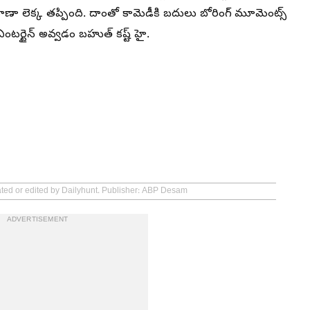
ష్ రాణా లెక్క తప్పింది. దాంతో కామెడీకి బదులు బోరింగ్ మూమెంట్స్
 ఎంటర్టైన్ అవ్వడం బహుత్ కష్ట్ హై.
ated or edited by Dailyhunt. Publisher: ABP Desam
ADVERTISEMENT