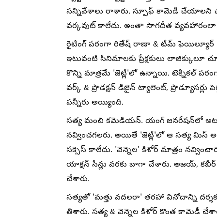
సన్నివేశాలు రాశారు. స్పూఫ్‌ కామెడీ చేయాలని
వర్కవుట్ కాలేదు. అంతా సాగదీత వ్యవహారంలా అనిప
రైటింగ్ పరంగా రితేష్ రాణా & టీమ్ ఫెయిల్యూర్ 'జ
ఇటువంటి సినిమాలకు ప్రేక్షకులు లాజిక్కులూ చూ
కొన్ని మాత్రమే 'జెట్లీ'లో ఉన్నాయి. టెక్నికల్ 
వర్క్ & ప్రొడక్షన్ డిజైన్ ట్యాలెంట్, ప్రొడ్యూసర్ల
పన్నీరు అయ్యింది.
సత్య మంచి కమెడియన్. యంగ్ జనరేషన్‌లో అటువ
నవ్వించగలరు. అయితే 'జెట్లీ'లో ఆ సత్య మిస్ అయ్య
సక్సెస్ కాలేదు. 'వెన్నెల' కిశోర్ మాత్రం నవ్వి
యాక్షన్ సీన్లు వరకు బాగా చేశారు. అజయ్, కబీర్ 
చేశారు.
సత్యతో 'మత్తు వదలరా' తరహా వినోదాన్ని దర్శకుడు
తీశారు. సత్య & వెన్నెల కిశోర్ కొంత కామెడీ చేశ