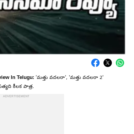
iew In Telugu:
'మత్తు వదలరా', 'మత్తు వదలరా 2'
యది కీలక పాత్ర.
ADVERTISEMENT