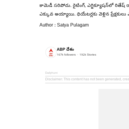
కామెడీ సరిపోదు. రైటింగ్, ఎగ్జిక్యూషన్‌లో రితే
ఎక్కువ అయ్యాయి. థియేటర్లకు వెళ్లిన ప్రేక్షకులు
Author : Satya Pulagam
ABP దేశం
167k
followers
192k
Stories
Dailyhunt
Disclaimer
: This content has not been generated, cre