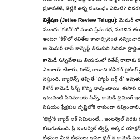
ప్రజాపతికి, జెట్లీకి ఉన్న సంబంధం ఏమిటి? చివ
విశ్లేషణ (Jetlee Review Telugu):
మెమరీ లాస్
ముందు 'గజినీ'లో మంచి ప్రేమ కథ, మరిచిన తర
అంటూ 'కిక్'లో రవితేజ కావాల్సినంత నవ్వించారు
ఆ మెమరీ లాస్ కాన్సెప్ట్ తీసుకుని సినిమా స్టార్ట
కామెడీ సన్నివేశాలు తీయడంలో రితేష్ రాణాకు ఓ స
ఎంజాయ్ చేశారు. రితేష్ రాణాది టిపికల్ రైటింగ
వస్తుంది. బ్యాలెన్స్ తప్పితే 'హ్యాపీ బర్త్ డే' 
కిశోర్ కామెడీ సీన్స్ కొన్ని బావుంటాయి. ఈసారి వా
ఇటువంటి సినిమాలకు సీన్స్, కామెడీ టైమింగ్ ఇ
విషయం ప్రేక్షకుల దృష్టిలోకి రాకుండా నవ్వించాలి. బ
'జెట్లీ'కి బ్యాడ్ లక్ ఏమిటంటే... ఇంటర్వెల్ వ
కలుగుతుంది. ప్రీ ఇంటర్వెల్ ట్విస్ట్, అక్కడ యాక్షన్ 
ట్విస్టుల మీద ట్విస్టులు ఇస్తూ థ్రిల్ & కామెడీ