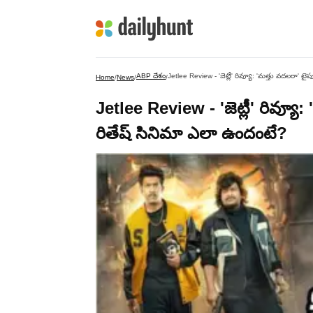
ABP దేశం
Jetlee Review - 'జెట్లీ' రివ్యూ: 'మత్తు వదలరా' ట
Home
/
News
/
/
Jetlee Review - 'జెట్లీ' రివ్యూ
రితేష్ సినిమా ఎలా ఉందంటే?