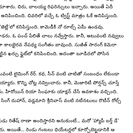
 చూశారు. చిరు, బాలయ్య రిఫరెన్సులు ఇచ్చారు. అయితే ఏదీ
ించింది. చివరిలో వచ్చే ఓ ట్విస్ట్ మాత్రం ఓకే అనిపిస్తుంది.
ెట్లీ'లో కనిపిస్తుంది. కామెడీకి నో రూల్స్ ఏమీ ఉండవు.
డరు. ఓ పంచ్ పేలితే చాలు నవ్వేస్తారు. కానీ, అటువంటి నవ్వులు
పరంగా కాలభైరవ నేపథ్య సంగీతం బావుంది. సుజీత్ సారంగ్ కెమెరా
ు పెట్టిన ఖర్చు ఫ్లైట్‌లో కనిపించింది. అదంతా బూడిదలో పోసిన
ంటి టైమింగ్ రేర్. కథ, సీన్ వంటి వాటితో సంబంధం లేకుండా
ారు. కొన్ని చోట్ల నవ్వించారు. కానీ, మెజారిటీ పోర్షన్స్ చూస్తే
ంచారు. హీరోయిన్ రియా సింఘాకు యాక్షన్ చేసే అవకాశం వచ్చింది.
సింగ్ దుహాన్, వడ్లమాని శ్రీనివాస్ వంటి నటీనటులు రొటీన్ రోల్స్
 రితేష్ రాణా అందిస్తారని అనుకుంటే... మరో 'హ్యాపీ బర్త్ డే'
ారు. అయితే... రెండు గంటలు థియేటర్లలో కూర్చోబెట్టడానికి ఆ