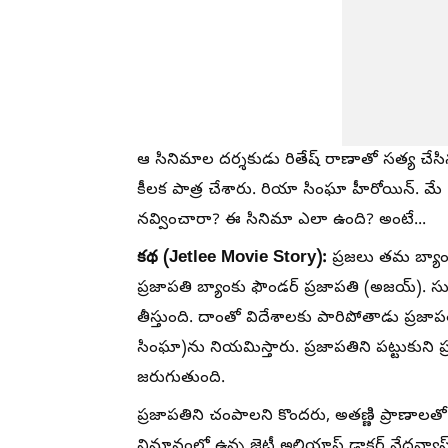
ఆ సినిమాల దర్శకుడు రితేష్ రాణాతో సత్య చేసిన
కీలక పాత్ర చేశారు. రియా సింఘా హీరోయిన్. మ
నవ్వించారా? ఈ సినిమా ఎలా ఉంది? అంటే...
కథ (Jetlee Movie Story):
ప్రజలు తమ బ్యాంకులో
ప్రజాపతి బ్యాంకు ఫౌండర్ ప్రజాపతి (అజయ్). స
తీస్తుంది. దాంతో విదేశాలకు పారిపోతాడు ప్రజాప
సింఘా)ను నియమిస్తారు. ప్రజాపతిని పట్టుకుని
జరుగుతుంది.
ప్రజాపతిని చంపాలని కొందరు, అతణ్ణి ప్రాణాలతో 
విమానంలో ఉన్న జెట్లీ అలియాస్ డాక్టర్ వేదవ