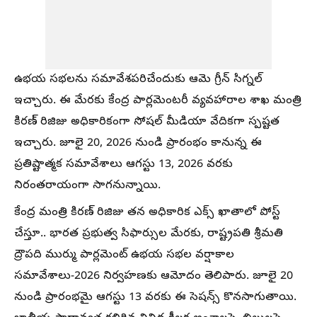
ఉభయ సభలను సమావేశపరిచేందుకు ఆమె గ్రీన్ సిగ్నల్
ఇచ్చారు. ఈ మేరకు కేంద్ర పార్లమెంటరీ వ్యవహారాల శాఖ మంత్రి
కిరణ్ రిజిజు అధికారికంగా సోషల్ మీడియా వేదికగా స్పష్టత
ఇచ్చారు. జూలై 20, 2026 నుండి ప్రారంభం కానున్న ఈ
ప్రతిష్టాత్మక సమావేశాలు ఆగస్టు 13, 2026 వరకు
నిరంతరాయంగా సాగనున్నాయి.
కేంద్ర మంత్రి కిరణ్ రిజిజు తన అధికారిక ఎక్స్ ఖాతాలో పోస్ట్
చేస్తూ.. భారత ప్రభుత్వ సిఫార్సుల మేరకు, రాష్ట్రపతి శ్రీమతి
ద్రౌపది ముర్ము పార్లమెంట్ ఉభయ సభల వర్షాకాల
సమావేశాలు-2026 నిర్వహణకు ఆమోదం తెలిపారు. జూలై 20
నుండి ప్రారంభమై ఆగస్టు 13 వరకు ఈ సెషన్స్ కొనసాగుతాయి.