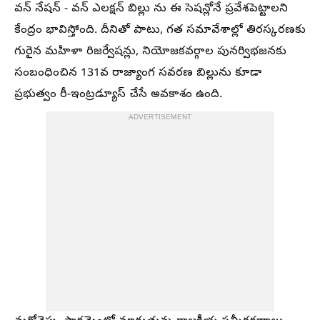
వన్ నేషన్ - వన్ ఎలక్షన్ బిల్లు ను ఈ సెషన్లోనే ప్రవేశపెట్టాలని
కేంద్రం భావిస్తోంది. దీనితో పాటు, గత సమావేశాల్లో తిరస్కరణకు
గురైన మహిళా రిజర్వేషన్లు, నియోజకవర్గాల పునర్విభజనకు
సంబంధించిన 131వ రాజ్యాంగ సవరణ బిల్లును కూడా
ప్రభుత్వం రీ-ఇంట్రడ్యూస్ చేసే అవకాశం ఉంది.
ADVERTISEMENT