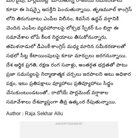
మరోవైపు, పార్లమెంట్లో మారుతున్న రాజకీయ సమీకరణాలు
కూడా ఈ సెషన్పై ఆసక్తిని పెంచుతున్నాయి. తృణమూల్ కాంగ్రెస్
లోని తిరుగుబాటు ఎంపీల విలీనం, శివసేన ఉద్ధవ్ వర్గానికి
చెందిన ఎంపీల వ్యవహారాలపై లోక్సభ స్పీకర్ ఓం బిర్లా ఈ
సమావేశాల లోపే కీలక నిర్ణయాలు తీసుకోనున్నారు.
తమిళనాడులో డీఎంకే-కాంగ్రెస్ మధ్య మారిన సమీకరణాలతో
సభలో సీట్ల కేటాయింపులపై కూడా మార్పులు జరగనున్నాయి.
దేశ ఆర్థిక ప్రగతి, రక్షణ రంగ సవాళ్లు, అంతర్గత భద్రతతో పాటు
ప్రజా సమస్యలపై నిర్మాణాత్మక చర్చలు జరపాలని అటు అధికార
పక్షం, ఇటు ప్రతిపక్షాలు వ్యూహాలు ప్రతివ్యూహాలు సిద్ధం
చేసుకుంటుండటంతో.. రాబోయే పార్లమెంట్ వర్షాకాల
సమావేశాలు దేశవ్యాప్తంగా తీవ్ర ఉత్కంఠ రేపుతున్నాయి.
Author : Raja Sekhar Allu
ADVERTISEMENT