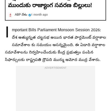
ముందుకు రాజ్యాంగ సవరణ బిల్లులు!
ABP దేశం
1 month ago
I
mportant Bills Parliament Monsoon Session 2026:
దేశ అత్యున్నత చట్టసభ అయిన భారత పార్లమెంట్ వర్షాకాల
సమావేశాల కు సమయం ఆసన్నమైంది. ఈ ఏడాది వర్షాకాల
సమావేశాలను నిర్వహించేందుకు కేంద్ర ప్రభుత్వం పంపిన
సిఫార్సులకు రాష్ట్రపతి ద్రౌపది ముర్ము ఆమోద ముద్ర వేశారు.
ADVERTISEMENT