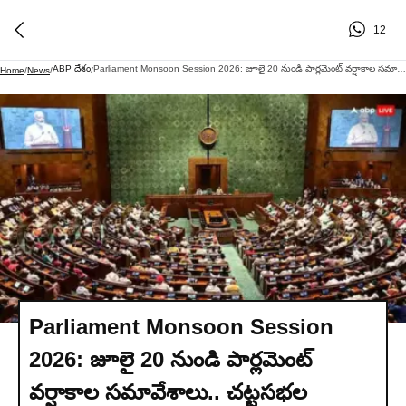
12
ABP దేశం
Parliament Monsoon Session 2026: జూలై 20 నుండి పార్లమెంట్ వర్షాకాల సమావేశాలు.. చట్టసభల ముందుకు రాజ్యాంగ సవరణ బిల్లులు!
Home
/
News
/
/
Parliament Monsoon Session
2026: జూలై 20 నుండి పార్లమెంట్
వర్షాకాల సమావేశాలు.. చట్టసభల