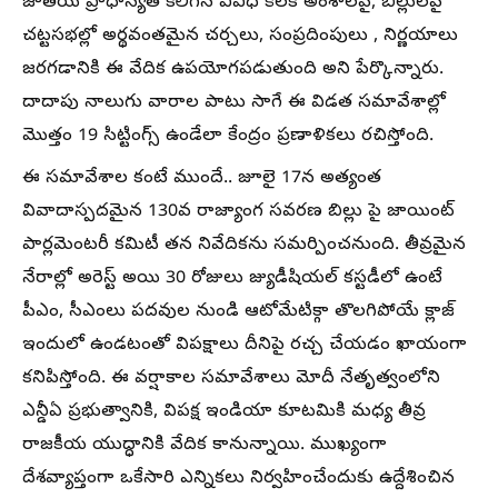
జాతీయ ప్రాధాన్యత కలిగిన వివిధ కీలక అంశాలపై, బిల్లులపై
చట్టసభల్లో అర్థవంతమైన చర్చలు, సంప్రదింపులు , నిర్ణయాలు
జరగడానికి ఈ వేదిక ఉపయోగపడుతుంది అని పేర్కొన్నారు.
దాదాపు నాలుగు వారాల పాటు సాగే ఈ విడత సమావేశాల్లో
మొత్తం 19 సిట్టింగ్స్ ఉండేలా కేంద్రం ప్రణాళికలు రచిస్తోంది.
ఈ సమావేశాల కంటే ముందే.. జూలై 17న అత్యంత
వివాదాస్పదమైన 130వ రాజ్యాంగ సవరణ బిల్లు పై జాయింట్
పార్లమెంటరీ కమిటీ తన నివేదికను సమర్పించనుంది. తీవ్రమైన
నేరాల్లో అరెస్ట్ అయి 30 రోజులు జ్యుడీషియల్ కస్టడీలో ఉంటే
పీఎం, సీఎంలు పదవుల నుండి ఆటోమేటిక్గా తొలగిపోయే క్లాజ్
ఇందులో ఉండటంతో విపక్షాలు దీనిపై రచ్చ చేయడం ఖాయంగా
కనిపిస్తోంది. ఈ వర్షాకాల సమావేశాలు మోదీ నేతృత్వంలోని
ఎన్డీఏ ప్రభుత్వానికి, విపక్ష ఇండియా కూటమికి మధ్య తీవ్ర
రాజకీయ యుద్ధానికి వేదిక కానున్నాయి. ముఖ్యంగా
దేశవ్యాప్తంగా ఒకేసారి ఎన్నికలు నిర్వహించేందుకు ఉద్దేశించిన