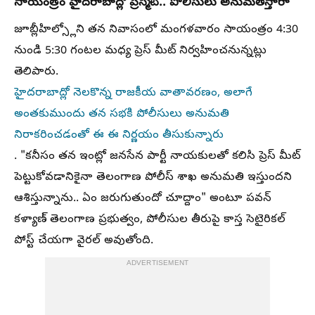
సాయంత్రం హైదరాబాద్లో ప్రెస్మీట్.. పోలీసులు అనుమతిస్తారా
జూబ్లీహిల్స్లోని తన నివాసంలో మంగళవారం సాయంత్రం 4:30
నుండి 5:30 గంటల మధ్య ప్రెస్ మీట్ నిర్వహించనున్నట్లు
తెలిపారు.
హైదరాబాద్లో నెలకొన్న రాజకీయ వాతావరణం, అలాగే
అంతకుముందు తన సభకి పోలీసులు అనుమతి
నిరాకరించడంతో ఈ ఈ నిర్ణయం తీసుకున్నారు
. "కనీసం తన ఇంట్లో జనసేన పార్టీ నాయకులతో కలిసి ప్రెస్ మీట్
పెట్టుకోవడానికైనా తెలంగాణ పోలీస్ శాఖ అనుమతి ఇస్తుందని
ఆశిస్తున్నాను.. ఏం జరుగుతుందో చూద్దాం" అంటూ పవన్
కళ్యాణ్ తెలంగాణ ప్రభుత్వం, పోలీసుల తీరుపై కాస్త సెటైరికల్
పోస్ట్ చేయగా వైరల్ అవుతోంది.
ADVERTISEMENT