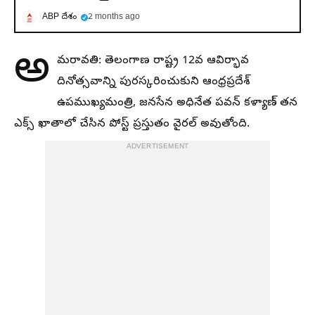
ABP దేశం
2 months ago
అ
మరావతి: తెలంగాణ రాష్ట్ర 12వ ఆవిర్భావ
దినోత్సవాన్ని పురస్కరించుకుని ఆంధ్రప్రదేశ్
ఉపముఖ్యమంత్రి, జనసేన అధినేత పవన్ కళ్యాణ్ తన
ఎక్స్ ఖాతాలో చేసిన పోస్ట్ ప్రస్తుతం వైరల్ అవుతోంది.
ADVERTISEMENT