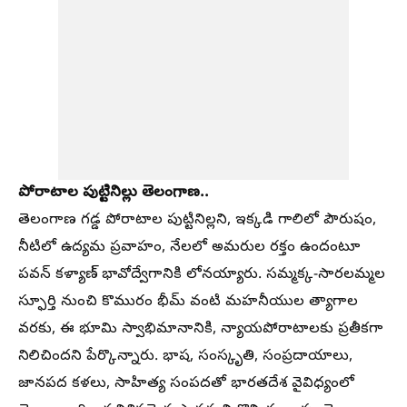
పోరాటాల పుట్టినిల్లు తెలంగాణ..
తెలంగాణ గడ్డ పోరాటాల పుట్టినిల్లని, ఇక్కడి గాలిలో పౌరుషం,
నీటిలో ఉద్యమ ప్రవాహం, నేలలో అమరుల రక్తం ఉందంటూ
పవన్ కళ్యాణ్ భావోద్వేగానికి లోనయ్యారు. సమ్మక్క-సారలమ్మల
స్ఫూర్తి నుంచి కొమురం భీమ్ వంటి మహనీయుల త్యాగాల
వరకు, ఈ భూమి స్వాభిమానానికి, న్యాయపోరాటాలకు ప్రతీకగా
నిలిచిందని పేర్కొన్నారు. భాష, సంస్కృతి, సంప్రదాయాలు,
జానపద కళలు, సాహిత్య సంపదతో భారతదేశ వైవిధ్యంలో