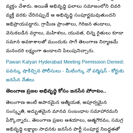
వ్యక్తం చేశారు. అయితే అభివృద్ధి ఫలాలు సమాజంలోని చివరి
వ్యక్తి వరకు చేరినప్పుడే ఆ అభివృద్ధి సంపూర్ణమవుతుందని
అభిప్రాయపడ్డారు. గ్రామీణ ప్రాంతాలు, గిరిజన తండాలు,
వెనుకబడిన వర్గాలు, మహిళలు, యువత, చిన్న రైతులు కూడా
సమాన అవకాశాలతో ముందుకు సాగే తెలంగాణ నిర్మాణమే
మనందరి లక్ష్యంగా ఉండాలని పిలుపునిచ్చారు.
Pawan Kalyan Hyderabad Meeting Permission Denied:
పవన్కు షాకిచ్చిన పోలీసులు - మీటింగ్కు నో పర్మిషన్ - కోర్టుకు
జనసేన నేతలు
తెలంగాణ ప్రజల అభివృద్ధి కోసం జనసేన పోరాటం..
తెలంగాణ అంటే అపారమైన ఆత్మీయత, అపూర్వమైన
సంస్కృతి, అద్భుతమైన మానవ సంబంధాల సమాహారమని
పేర్కొన్నారు.. తెలంగాణ ప్రజల ఆశయాలు, ఆత్మగౌరవం, సమగ్ర
అభివృద్ధి లక్ష్యాల సాధనకు జనసేన పార్టీ సంపూర్ణ నిబద్ధతతో