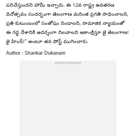
పనిచేస్తుందని హామీ ఇచ్చారు. ఈ 12వ రాష్ట్ర అవతరణ
దినోత్సవం సందర్భంగా తెలంగాణ మరింత ప్రగతి సాధించాలని,
ప్రతి కుటుంబంలో సంతోషం నిండాలని, సామాజిక న్యాయంతో
ఈ గడ్డ దేశానికి ఆదర్శంగా నిలవాలని ఆకాంక్షిస్తూ జై తెలంగాణ!
జై హింద్!" అంటూ తన పోస్ట్ ముగించారు.
Author : Shankar Dukanam
ADVERTISEMENT