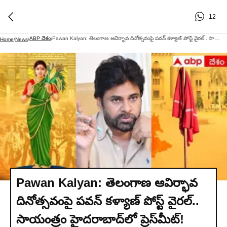
12
ABP దేశం
Pawan Kalyan: తెలంగాణ ఆవిర్భావ దినోత్సవంపై పవన్ కళ్యాణ్ పోస్ట్ వైరల్.. సాయంత్రం హైదరాబాద్‌లో ప్రెస్‌మీట్!
Home
/
News
/
/
Pawan Kalyan: తెలంగాణ ఆవిర్భావ
దినోత్సవంపై పవన్ కళ్యాణ్ పోస్ట్ వైరల్..
సాయంత్రం హైదరాబాద్‌లో ప్రెస్‌మీట్!