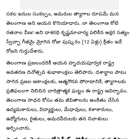
సకల జనుల సంకల్పం, అమరుల త్యాగాల రూపమే మన
తెలంగాణ అని ఆయన కొనియాడారు. నా తెలంగాణ కోటి
రతనాల వీణ! అని దాశరథి కృష్ణమాచార్య పలికిన అక్షర సత్యం
స్వేచ్ఛా గీతమై మ్రోగిన రోజు పుష్కరం (12 ఏళ్లు) క్రితం ఇదే
రోజని గుర్తుచేశారు.
తెలంగాణ ప్రజలందరికీ ఆయన హృదయపూర్వక రాష్ట్ర
అవతరణ దినోత్సవ శుభాకాంక్షలు తెలిపారు. దశాబ్దాల పాటు
సాగిన ప్రజల ఆకాంక్షలకు, ఆత్మగౌరవ పోరాటానికి, త్యాగాలకు
ప్రతిఫలంగా నిలిచిన చారిత్రాత్మక ఘట్టం ఈ రాష్ట్ర ఆవిర్భావం.
తెలంగాణ సాధన కోసం తమ జీవితాలను అంకితం చేసిన
ఉద్యమకారులు, విద్యార్థులు, మేధావులు, కళాకారులు,
ఉద్యోగులు, రైతులు, అమరవీరులకు తన నివాళులు
అర్పించారు.