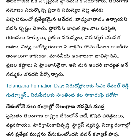
తెలంగాణది ఒక విశిష్టమైన స్థానమని కొనియాడారు. తెలంగాణ
సమాజం ఎదుర్కొన్న ప్రధాన సమస్యల పట్ల తనకు
ఎప్పటినుంచో ప్రత్యేకమైన ఆవేదన, బాధ్యతాభావం ఉన్నాయని
పవన్ స్పష్టం చేశారు. ఫ్లోరోసిస్ బాధిత ప్రాంతాల పరిస్థితి,
గిరిజనుల హక్కులు, రైతుల సమస్యలు, నిరుద్యోగ యువత
ఆశలు, విద్య, ఆరోగ్య రంగాల సవాళ్లను తాను కేవలం రాజకీయ
అంశాలుగా కాకుండా, మానవీయ అంశాలుగా భావిస్తానని..
ప్రజల కష్టాలు ఏ ప్రాంతానివైనా, అవి మన అందరి బాధ్యత అనే
నమ్మకం తనదని పేర్కొన్నారు.
Telangana Formation Day: నిరుద్యోగులకు సీఎం రేవంత్ రెడ్డి
గుడ్న్యూస్.. నిరుపేదలకు సొంతింటి కల సాకారంపై భరోసా
దేశంలోనే పలు రంగాల్లో తెలంగాణ తనదైన ముద్ర
ప్రస్తుతం తెలంగాణ రాష్ట్రం దేశంలోనే ఐటీ, ఔషధ పరిశ్రమలు,
వ్యవసాయం, పారిశ్రామికాభివృద్ధి, స్టార్టప్ వ్యవస్థ, విద్యా రంగాల్లో
తన ప్రత్యేక ముద్రను వేసుకుంటోందని పవన్ కళ్యాణ్ హర్షం