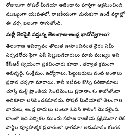
రోజులుగా సోషల్ మీడియా అజెండాను పూర్తిగా ఆక్రమించింది.
ముఖ్యంగా యువతలో, రాజకీయంగా చురుకుగా ఉండే వర్గాల్లో
ఈ చర్చ బలంగా సాగుతోంది.
మళ్లీ తెరపైకి వస్తున్న తెలంగాణ-ఆంధ్ర భావోద్వేగాలు?
తెలంగాణ ఆవిర్భావం తొలుత ఊహించినంత వైరం ఏమీ
ఏర్పడలేదు పైగా ఏపీ పెట్టుబడిదారులు మాకు ముఖ్యం అని
కేసీఆర్ స్వయంగా ప్రకచించారు కూడా . తర్వాత క్రమంగా
అభివృద్ధి, సంక్షేమం, ఉద్యోగాలు, పెట్టుబడులు వంటి అంశాలు
ప్రధాన చర్చగా మారాయి. కానీ ఇటీవల కొన్ని పరిణామాలు
చూస్తే మళ్లీ ప్రాంతీయ సెంటిమెంటు ప్రధానాంశం కాబోతోందా
అనికూడా అనిపించకమానదు. సోషల్ మీడియాలో తెలంగాణ
వాదులు, ఆంధ్ర వాదులు అంటూ ఓపెన్ కాలింగ్ మొదలైంది.
దాంతో ఇది ఎన్నికల ముందు సహజ రాజకీయ ప్రక్రియేనా? లేక
పార్టీల వ్యూహాత్మక ప్రచారంలో భాగమా? అనుమానం కలగక