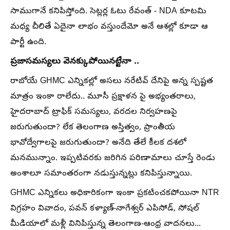
సాముగానే కనిపిస్తోంది. సెట్లర్ల ఓటు రేవంత్ - NDA కూటమి
మధ్య చీలితే ఏదైనా లాభం వస్తుందేమో అనే ఆశల్లో కూడా ఆ
పార్టీ ఉంది.
ప్రజాసమస్యలు వెనక్కుపోయినట్టేనా ..
రాబోయే GHMC ఎన్నికల్లో అసలు నరేటివ్ దేనిపై అన్న స్పష్టత
మాత్రం ఇంకా రాలేదు.. మూసీ ప్రక్షాళన పై అభ్యంతరాలు,
హైదరాబాద్ ట్రాఫిక్ సమస్యలు, వరదల నిర్వహణపై
జరుగుతుందా? లేక తెలంగాణ అస్తిత్వం, ప్రాంతీయ
భావోద్వేగాలపై జరుగుతుందా? అనేది తేలే కీలక దశలో
మనమున్నాం. ఇప్పటివరకు జరిగిన పరిణామాలు చూస్తే రెండు
అంశాలూ సమాంతరంగా నడుస్తున్నట్లు కనిపిస్తున్నాయి.
GHMC ఎన్నికలు అధికారికంగా ఇంకా ప్రకటించకపోయినా NTR
విగ్రహం వివాదం, పవన్ కళ్యాణ్-నాగేశ్వర్ ఎపిసోడ్, సోషల్
మీడియాలో మళ్లీ వినిపిస్తున్న తెలంగాణ-ఆంధ్ర వాదనలు...