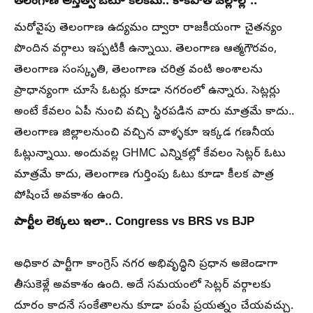
తెలంగాణ అస్తిత్వ ఓటూ కీలకమే.. కాకపోతే జిల్లాల్లో..
మరోవైపు తెలంగాణ ఉద్యమం ద్వారా రాజకీయంగా చైతన్యం
పొందిన వర్గాలు ఇప్పటికీ ఉన్నాయి. తెలంగాణ ఆత్మగౌరవం,
తెలంగాణ సంస్కృతి, తెలంగాణ చరిత్ర వంటి అంశాలను
ప్రాధాన్యంగా చూసే ఓటర్లు కూడా నగరంలో ఉన్నారు. సెట్లర్లు
అంటే కేవలం ఏపీ నుంచి వచ్చి స్థిరపడిన వారు మాత్రమే కాదు..
తెలంగాణ జిల్లాలనుంచి వచ్చిన వాళ్ళకూ ఇక్కడ గణనీయ
ఓట్లున్నాయి. అందువల్ల GHMC ఎన్నికల్లో కేవలం సెట్లర్ ఓటు
మాత్రమే కాదు, తెలంగాణ గుర్తింపు ఓటు కూడా కీలక పాత్ర
పోషించే అవకాశం ఉంది.
పార్టీల లెక్కలు ఇలా.. Congress vs BRS vs BJP
అధికార పార్టీగా కాంగ్రెస్ నగర అభివృద్ధిని ప్రధాన అజెండాగా
తీసుకెళ్లే అవకాశం ఉంది. అదే సమయంలో సెట్లర్ వర్గాలకు
దూరం కాదనే సంకేతాలను కూడా పంపే ప్రయత్నం చేయవచ్చు.