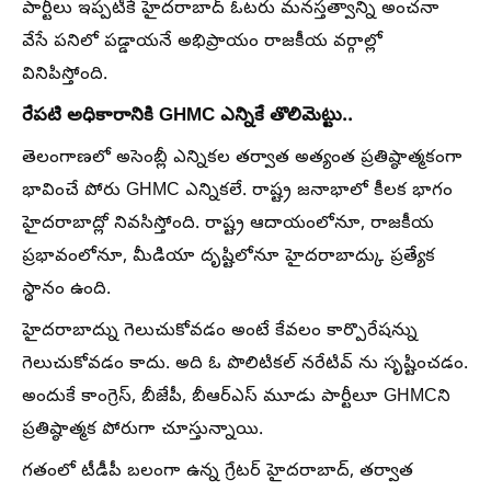
పార్టీలు ఇప్పటికే హైదరాబాద్ ఓటరు మనస్తత్వాన్ని అంచనా
వేసే పనిలో పడ్డాయనే అభిప్రాయం రాజకీయ వర్గాల్లో
వినిపిస్తోంది.
రేపటి అధికారానికి GHMC ఎన్నికే తొలిమెట్టు..
తెలంగాణలో అసెంబ్లీ ఎన్నికల తర్వాత అత్యంత ప్రతిష్ఠాత్మకంగా
భావించే పోరు GHMC ఎన్నికలే. రాష్ట్ర జనాభాలో కీలక భాగం
హైదరాబాద్లో నివసిస్తోంది. రాష్ట్ర ఆదాయంలోనూ, రాజకీయ
ప్రభావంలోనూ, మీడియా దృష్టిలోనూ హైదరాబాద్కు ప్రత్యేక
స్థానం ఉంది.
హైదరాబాద్ను గెలుచుకోవడం అంటే కేవలం కార్పొరేషన్ను
గెలుచుకోవడం కాదు. అది ఓ పొలిటికల్ నరేటివ్ ను సృష్టించడం.
అందుకే కాంగ్రెస్, బీజేపీ, బీఆర్ఎస్ మూడు పార్టీలూ GHMCని
ప్రతిష్ఠాత్మక పోరుగా చూస్తున్నాయి.
గతంలో టీడీపీ బలంగా ఉన్న గ్రేటర్ హైదరాబాద్, తర్వాత