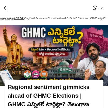
12
ABP దేశం
Regional Sentiment Gimmicks Ahead Of GHMC Elections | GHMC ఎన్నికలే టార్గెట్టా? తెలంగాణ సెంటిమెంటు, సెట్లర్ ఓటు, కొత్త రాజకీయ సమీకరణాలు
Home
/
News
/
/
Regional sentiment gimmicks
ahead of GHMC Elections |
GHMC ఎన్నికలే టార్గెట్టా? తెలంగాణ