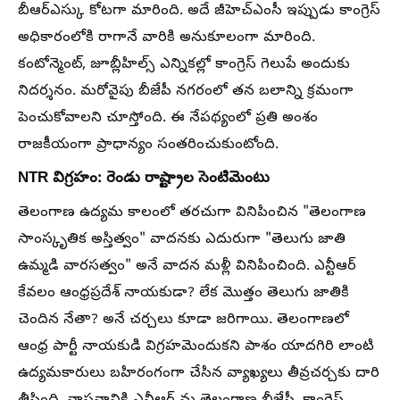
బీఆర్ఎస్కు కోటగా మారింది. అదే జీహెచ్ఎంసీ ఇప్పుడు కాంగ్రెస్
అధికారంలోకి రాగానే వారికి అనుకూలంగా మారింది.
కంటోన్మెంట్, జూబ్లీహిల్స్ ఎన్నికల్లో కాంగ్రెస్ గెలుపే అందుకు
నిదర్శనం. మరోవైపు బీజేపీ నగరంలో తన బలాన్ని క్రమంగా
పెంచుకోవాలని చూస్తోంది. ఈ నేపథ్యంలో ప్రతి అంశం
రాజకీయంగా ప్రాధాన్యం సంతరించుకుంటోంది.
NTR విగ్రహం: రెండు రాష్ట్రాల సెంటిమెంటు
తెలంగాణ ఉద్యమ కాలంలో తరచుగా వినిపించిన "తెలంగాణ
సాంస్కృతిక అస్తిత్వం" వాదనకు ఎదురుగా "తెలుగు జాతి
ఉమ్మడి వారసత్వం" అనే వాదన మళ్లీ వినిపించింది. ఎన్టీఆర్
కేవలం ఆంధ్రప్రదేశ్ నాయకుడా? లేక మొత్తం తెలుగు జాతికి
చెందిన నేతా? అనే చర్చలు కూడా జరిగాయి. తెలంగాణలో
ఆంధ్ర పార్టీ నాయకుడి విగ్రహమెందుకని పాశం యాదగిరి లాంటి
ఉద్యమకారులు బహిరంగంగా చేసిన వ్యాఖ్యలు తీవ్రచర్చకు దారి