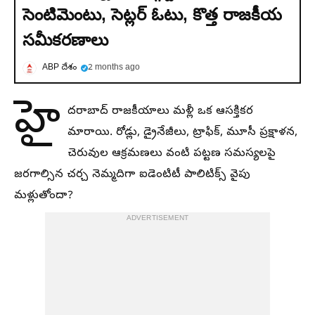
సెంటిమెంటు, సెట్లర్ ఓటు, కొత్త రాజకీయ
సమీకరణాలు
ABP దేశం
2 months ago
హై
దరాబాద్ రాజకీయాలు మళ్లీ ఒక ఆసక్తికర
మారాయి. రోడ్లు, డ్రైనేజీలు, ట్రాఫిక్, మూసీ ప్రక్షాళన,
చెరువుల ఆక్రమణలు వంటి పట్టణ సమస్యలపై
జరగాల్సిన చర్చ నెమ్మదిగా ఐడెంటిటీ పాలిటిక్స్ వైపు
మళ్లుతోందా?
ADVERTISEMENT