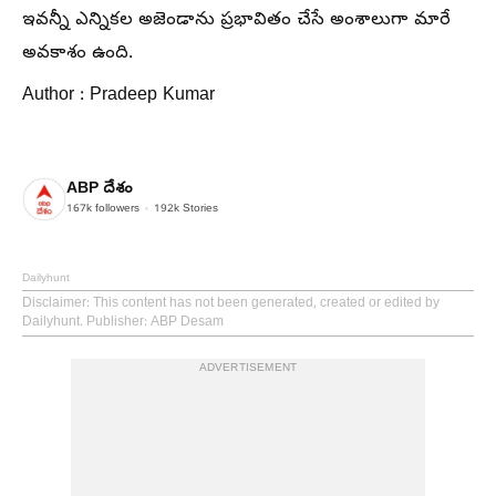
ఇవన్నీ ఎన్నికల అజెండాను ప్రభావితం చేసే అంశాలుగా మారే
అవకాశం ఉంది.
Author : Pradeep Kumar
ABP దేశం
167k
followers
192k
Stories
Dailyhunt
Disclaimer
: This content has not been generated, created or edited by
Dailyhunt. Publisher: ABP Desam
ADVERTISEMENT