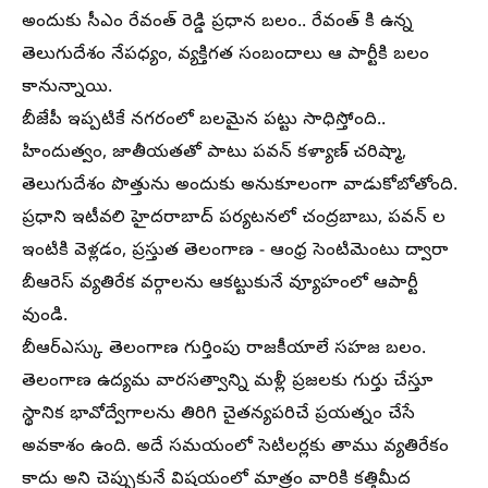
అందుకు సీఎం రేవంత్ రెడ్డి ప్రధాన బలం.. రేవంత్ కి ఉన్న
తెలుగుదేశం నేపధ్యం, వ్యక్తిగత సంబందాలు ఆ పార్టీకి బలం
కానున్నాయి.
బీజేపీ ఇప్పటికే నగరంలో బలమైన పట్టు సాధిస్తోంది..
హిందుత్వం, జాతీయతతో పాటు పవన్ కళ్యాణ్ చరిష్మా,
తెలుగుదేశం పొత్తును అందుకు అనుకూలంగా వాడుకోబోతోంది.
ప్రధాని ఇటీవలి హైదరాబాద్ పర్యటనలో చంద్రబాబు, పవన్ ల
ఇంటికి వెళ్లడం, ప్రస్తుత తెలంగాణ - ఆంధ్ర సెంటిమెంటు ద్వారా
బీఆరెస్ వ్యతిరేక వర్గాలను ఆకట్టుకునే వ్యూహంలో ఆపార్టీ
వుండి.
బీఆర్ఎస్కు తెలంగాణ గుర్తింపు రాజకీయాలే సహజ బలం.
తెలంగాణ ఉద్యమ వారసత్వాన్ని మళ్లీ ప్రజలకు గుర్తు చేస్తూ
స్థానిక భావోద్వేగాలను తిరిగి చైతన్యపరిచే ప్రయత్నం చేసే
అవకాశం ఉంది. అదే సమయంలో సెటిలర్లకు తాము వ్యతిరేకం
కాదు అని చెప్పుకునే విషయంలో మాత్రం వారికి కత్తిమీద