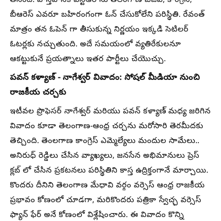
తీసింది. వాస్తవానికి ఎన్టీఆర్ ను తెలంగాణ బీజేపీ, కాంగ్రెస్,
బీఆరెస్ ఎవరూ బహిరంగంగా ఓన్ చేసుకోలేని పరిస్థితి. రేవంత్
మాత్రం తన ఓపెన్ గా తీసుకున్న నిర్ణయం ఇక్కడి సెటిలర్
ఓటర్లకు నచ్చుతుంది. అదే సమయంలో వ్యతిరేకులనూ
ఆకట్టుకునే ప్రయత్నాలు ఇతర పార్టీలు చేయొచ్చు.
పవన్ కళ్యాణ్ - నాగేశ్వర్ వివాదం: సోషల్ మీడియా నుంచి
రాజకీయ చర్చకు
ఇటీవల ప్రొఫెసర్ నాగేశ్వర్ మరియు పవన్ కళ్యాణ్ మధ్య జరిగిన
వివాదం కూడా తెలంగాణ-ఆంధ్ర చర్చను మరోసారి తెరమీదకు
తెచ్చింది. తెంలగాణ కాంగ్రెస్ ఎమ్మెల్యేలు మందుల సామేలు..
అనిరుధ్ రెడ్డిలు చేసిన వ్యాఖ్యలు, జనసేన అభిమానులు ప్రెస్
క్లబ్ లో చేసిన ప్రకటనలు పరిస్థితిని కాస్త ఉద్రిక్తంగానే మార్చాయి.
కొందరు దీనిని తెలంగాణ మేధావి వర్గం వర్సెస్ ఆంధ్ర రాజకీయ
ప్రభావం కోణంలో చూడగా, మరికొందరు పత్రికా స్వేచ్ఛ వర్సెస్
ఫ్యాన్ ఫేర్ అనే కోణంలో విశ్లేషించారు. ఈ వివాదం కొన్ని