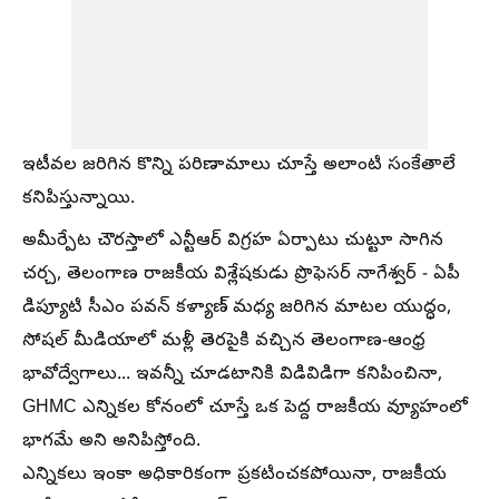
ఇటీవల జరిగిన కొన్ని పరిణామాలు చూస్తే అలాంటి సంకేతాలే
కనిపిస్తున్నాయి.
అమీర్పేట చౌరస్తాలో ఎన్టీఆర్ విగ్రహ ఏర్పాటు చుట్టూ సాగిన
చర్చ, తెలంగాణ రాజకీయ విశ్లేషకుడు ప్రొఫెసర్ నాగేశ్వర్ - ఏపీ
డిప్యూటి సీఎం పవన్ కళ్యాణ్ మధ్య జరిగిన మాటల యుద్ధం,
సోషల్ మీడియాలో మళ్లీ తెరపైకి వచ్చిన తెలంగాణ-ఆంధ్ర
భావోద్వేగాలు... ఇవన్నీ చూడటానికి విడివిడిగా కనిపించినా,
GHMC ఎన్నికల కోనంలో చూస్తే ఒక పెద్ద రాజకీయ వ్యూహంలో
భాగమే అని అనిపిస్తోంది.
ఎన్నికలు ఇంకా అధికారికంగా ప్రకటించకపోయినా, రాజకీయ