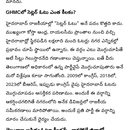
మానదు.
GHMCలో సెట్లర్ ఓటు ఎంత కీలకం?
హైదరాబాద్ రాజకీయాల్లో "సెట్లర్ ఓటు" అనే పదం కొత్తది కాదు.
ముఖ్యంగా కోస్తా ఆంధ్ర, రాయలసీమ ప్రాంతాల నుంచి వచ్చి
హైదరాబాద్లో స్థిరపడిన లక్షలాది మంది ఓటర్లు నగర ఎన్నికల్లో
ప్రభావం చూపే స్థాయిలో ఉన్నారు. ఈ వర్గం ఎటు మొగ్గుచూపితే
అటే సీట్లు గెలుస్తారనేది గణాంకాలు చెప్తున్నాయి. ఐతే వీరు
తెలంగాణలో అధికారంలో ఉన్న పార్టీవైపే మొగ్గుచూపుతారు అనే
మరో విశ్లేషణ కూడా సాగుతోంది. 2009లో కాంగ్రేస్, 2018లో,
2023లో బీఆరెస్, ఇప్పుడు కాంగ్రెస్ వైపు హైదరాబాద్ ఓటరు
మొగ్గుచూపడం ఆసక్తికర పరిణామం. అందుకే ఈ వర్గాన్ని
ఆకర్షించగలిగితే నగరంలోని అనేక డివిజన్లలో రాజకీయ
సమీకరణాలు మారిపోతాయి. అందుకే ప్రతి పార్టీ ఈ వర్గాన్ని
దూరం చేసుకునే ధైర్యం చేయదు.