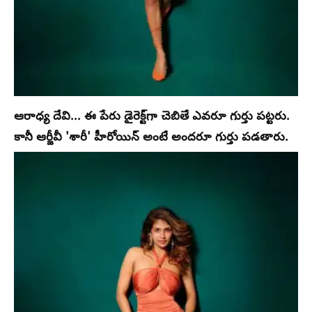
ఆరాధ్య దేవి... ఈ పేరు డైరెక్ట్‌గా చెబితే ఎవరూ గుర్తు పట్టరు.
కానీ ఆర్జీవీ 'శారీ' హీరోయిన్ అంటే అందరూ గుర్తు పడతారు.