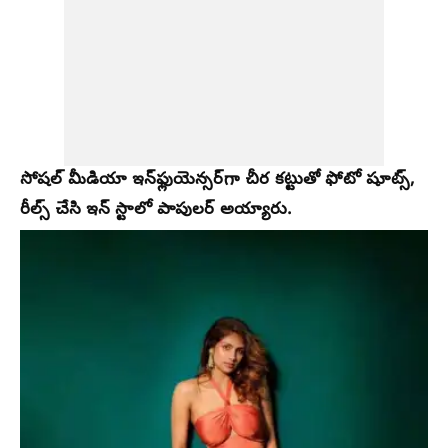
సోషల్ మీడియా ఇన్‌ఫ్లుయెన్సర్‌గా చీర కట్టుతో ఫోటో షూట్స్,
రీల్స్ చేసి ఇన్ స్టాలో పాపులర్ అయ్యారు.