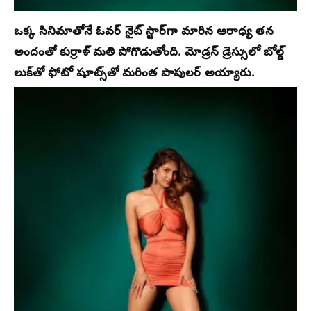
ఒక్క సినిమాతోనే ఓవర్ నైట్ స్టార్‌గా మారిన ఆరాధ్య తన
అందంతో కుర్రాళ్ మతి పోగొడుతోంది. మోడ్రన్ డ్రెస్సులో బోల్డ్
లుక్‌తో ఫోటో షూట్స్‌తో మరింత పాపులర్ అయ్యారు.