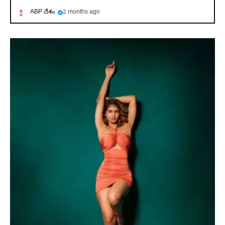
ABP దేశం
2 months ago