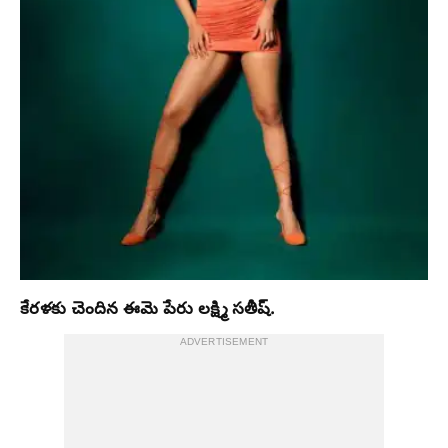
కేరళకు చెందిన ఈమె పేరు లక్ష్మి సతీష్.
ADVERTISEMENT