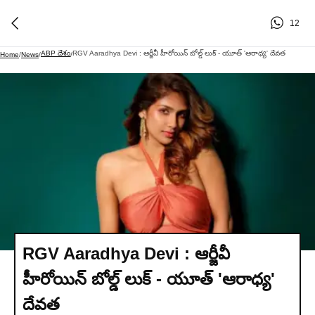
12
ABP దేశం
RGV Aaradhya Devi : ఆర్జీవీ హీరోయిన్ బోల్డ్ లుక్ - యూత్ 'ఆరాధ్య' దేవత
Home
/
News
/
/
RGV Aaradhya Devi : ఆర్జీవీ
హీరోయిన్ బోల్డ్ లుక్ - యూత్ 'ఆరాధ్య'
దేవత