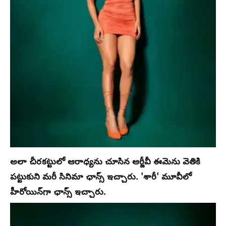
అలా చీరకట్టులో ఆరాధ్యను చూసిన ఆర్జీవీ ఈమెను వెతికి
పట్టుకుని మరీ సినిమా ఛాన్స్ ఇచ్చారు. 'శారీ' మూవీలో
హీరోయిన్‌గా ఛాన్స్ ఇచ్చారు.