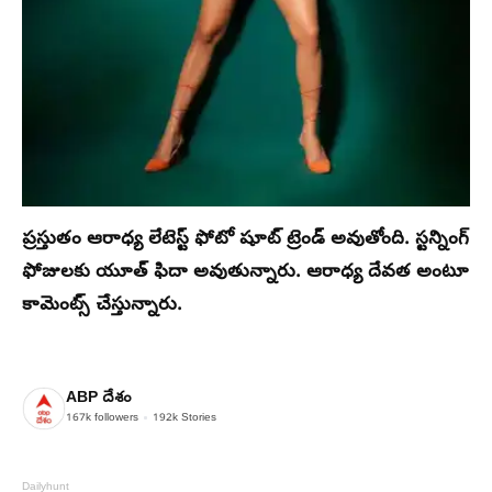
ప్రస్తుతం ఆరాధ్య లేటెస్ట్ ఫోటో షూట్ ట్రెండ్ అవుతోంది. స్టన్నింగ్
ఫోజులకు యూత్ ఫిదా అవుతున్నారు. ఆరాధ్య దేవత అంటూ
కామెంట్స్ చేస్తున్నారు.
ABP దేశం
167k
followers
192k
Stories
Dailyhunt