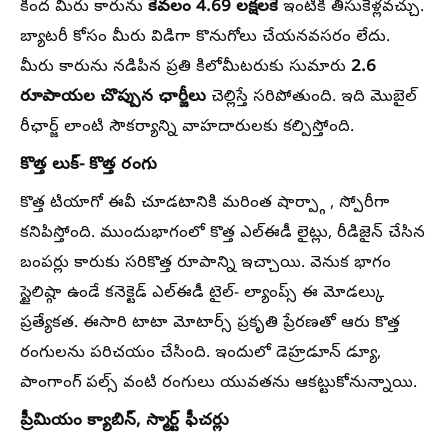
కేవలం 4.69 లక్షలకే
కింద మీరు కారును
ఇంటికి తీసుకెళ్లవచ్చు.
బ్యాటరీ కోసం మీరు విడిగా కొనుగోలు చేయనవసరం లేదు.
2.6
మీరు కారును నడిపిన ప్రతి కిలోమీటరుకు సుమారు
రూపాయల చొప్పున ఛార్జీలు
చెల్లిస్తే సరిపోతుంది. ఇది మొబైల్
రీఛార్జ్ లాంటి సౌకర్యాన్ని వాహదారులకు కల్పిస్తోంది.
కొత్త లుక్- కొత్త రంగు
కొత్త టియాగో ఈవీ చూడటానికి మరింత షార్ప్గా , స్పోరీగా
కనిపిస్తోంది. ముందుభాగంలో కొత్త ఎల్ఈడీ లైట్లు, రీడిజైన్ చేసిన
బంపర్లు కారుకు సరికొత్త రూపాన్ని ఇచ్చాయి. వెనుక భాగం
స్టైలిష్గా ఉండే కనెక్టెడ్ ఎల్ఈడీ టైల్- ల్యాంప్స్ ఈ మోడల్కు
ప్రత్యేకత. ఈసారి టాటా మోటార్స్ ప్రకృతి ప్రేరణతో ఆరు కొత్త
రంగులను పరిచయం చేసింది. ఇందులో డెహ్రడూన్ డ్యూ,
పాంగాంగ్ పల్స్ వంటి రంగులు యువతను ఆకట్టుకోనున్నాయి.
ప్రీమియం క్యాబిన్, స్మార్ట్ ఫీచర్లు