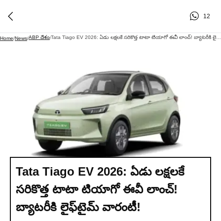
12
ABP దేశం
Tata Tiago EV 2026: ఏడు లక్షలకే సరికొత్త టాటా టియాగో ఈవీ లాంచ్! బ్యాటరీకి లైఫ్‌టైమ్ వారంటీ!
Home
/
News
/
/
Tata Tiago EV 2026: ఏడు లక్షలకే
సరికొత్త టాటా టియాగో ఈవీ లాంచ్!
బ్యాటరీకి లైఫ్‌టైమ్ వారంటీ!