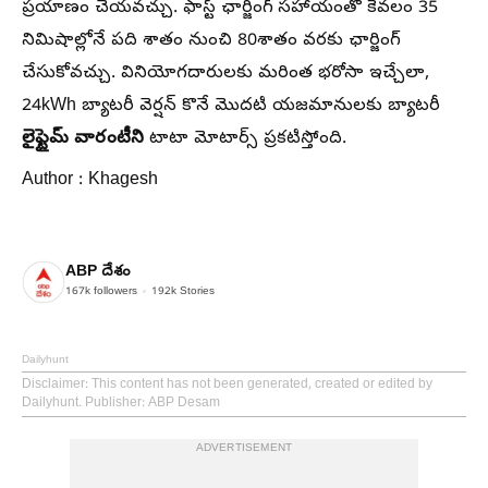
ప్రయాణం చేయవచ్చు. ఫాస్ట్ ఛార్జింగ్ సహాయంతో కేవలం 35
నిమిషాల్లోనే పది శాతం నుంచి 80శాతం వరకు ఛార్జింగ్
చేసుకోవచ్చు. వినియోగదారులకు మరింత భరోసా ఇచ్చేలా,
24kWh బ్యాటరీ వెర్షన్ కొనే మొదటి యజమానులకు బ్యాటరీ
లైఫ్టైమ్ వారంటీని
టాటా మోటార్స్ ప్రకటిస్తోంది.
Author : Khagesh
ABP దేశం
167k
followers
192k
Stories
Dailyhunt
Disclaimer
: This content has not been generated, created or edited by
Dailyhunt. Publisher: ABP Desam
ADVERTISEMENT