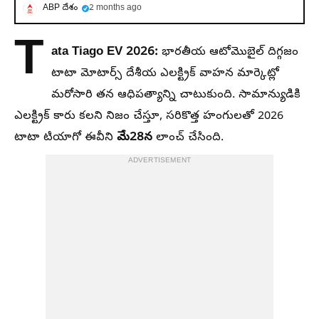
ABP దేశం
2 months ago
T
ata Tiago EV 2026:
భారతీయ ఆటోమొబైల్ దిగ్గజం
టాటా మోటార్స్ దేశీయ ఎలక్ట్రిక్ వాహన మార్కెట్లో
మరోసారి తన ఆధిపత్యాన్ని చాటుకుంది. సామాన్యుడికి
ఎలక్ట్రిక్ కారు కలని నిజం చేస్తూ, సరికొత్త హంగులతో 2026
మే28న
టాటా టియాగో ఈవీని
లాంచ్ చేసింది.
ADVERTISEMENT