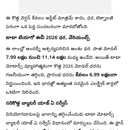
ఈ కొత్త వెర్షన్ కేవలం అప్డేట్ మాత్రమే కాదు, ధర, టెక్నాలజీ
పరంగా ఒక పెద్ద సంచలనంగా మారబోతోంది.
టాటా టియాగో ఈవీ 2026 ధర, వేరియంట్స్
ఈ లాంచ్లో అందర్నీ ఆశ్చర్యపరిచిన అంశం ధర. పాత మోడల్
7.99 లక్షల నుంచి 11.14 లక్షల
మధ్య ఉండేది. అయితే టాటా
మోటార్స్ వ్యూహాత్మకంగా కొత్త 2026 మోడల్ ధరను
కేవలం 6.99 లక్షలుగా
గణనీయంగా తగ్గించి, ప్రారంభ ధరను
నిర్ణయించింది. ఇది భారత్లో అత్యంత సరమైన ఎలక్ట్రిక్ కార్లలో
ఒకటిగా నిలిచింది.
సరికొత్త బ్యాటరీ యాజ్ ఏ సర్వీస్
వినియోగదారులపై భారాన్ని తగ్గించేందుకు టాటా మోటార్స్
బ్యాటరీ యాజ్ ఏ సర్వీస్ విధానంలో మార్పులు చేసింది. ఈ ప్లాన్