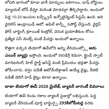
లోపలి భాగంలో కూడా భారీ మార్పులు జరిగాయి. డాష్ బోర్డులు
డ్యూయల్ టోన్ థీమ్తో మరింత మోడరన్గా తీర్చిదిద్దారు. ఇందులో
పెద్ద 10.25-ఇంచుల టచ్స్క్రీన్ ఇన్ఫోటైన్మెంట్ సిస్టమ్ ఉంది. ఇది
వైరలెస్ ఆండ్రాయిడ్ ఆటో, ఆపిల్ కార్ప్లే సపోర్ట్ చేస్తుంది. వైర్లెస్
ఫోన్ ఛార్జింగ్, క్రూయిజ్ కంట్రోల్, వెనుక ప్రయాణికుల కోసం
ప్రత్యేక ఏసీ వెంట్స్ వంటి ఫీచర్లు ఇందులో ఉన్నాయి.
ఆరు
కొత్తగా వచ్చిన టియాగో ఈవీలోని అన్ని వేరియంట్స్లో
ఎయిర్ బ్యాగ్లు
ఇస్తోంది. ఇందులో 360డిగ్రీ కెమెరా, బ్లైండ్ స్పాట్
మానిటరింగ్, హిల్ స్టార్ట్ అసిస్ట్ వంటి ప్రీమియం భద్రతా ఫీచర్లు
జోడించారు. వర్షం పడితే ఆటోమేటిక్గాఆన్ అయ్యే వైప్లు, చీకటి
పడితే వెలిగే హెడ్ లైట్లు కూడా ఉన్నాయి.
టాటా టియాగో ఈవీ 2026 మైలేజ్, బ్యాటరీ వారంటీ వివరాలు
టియాగో ఈవీ రెండు రకాల బ్యాటరీ సైజుల్లో లభిస్తుంది. పెద్ద
293కిలోమీటర్ల
బ్యాటరీ వేరియంట్ పూర్తి ఛార్జింగ్పై
వరకు