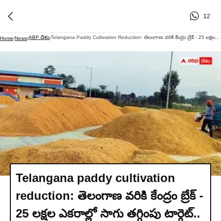
12
ABP దేశం
Telangana Paddy Cultivation Reduction: తెలంగాణ వరికి కేంద్రం బ్రేక్ - 25 లక్షల ఎకరాల్లో సాగు తగ్గింపు టార్గెట్.. రైతులకు పంటల మార్పిడి సెగ!
Home
/
News
/
/
Telangana paddy cultivation
reduction: తెలంగాణ వరికి కేంద్రం బ్రేక్ -
25 లక్షల ఎకరాల్లో సాగు తగ్గింపు టార్గెట్..