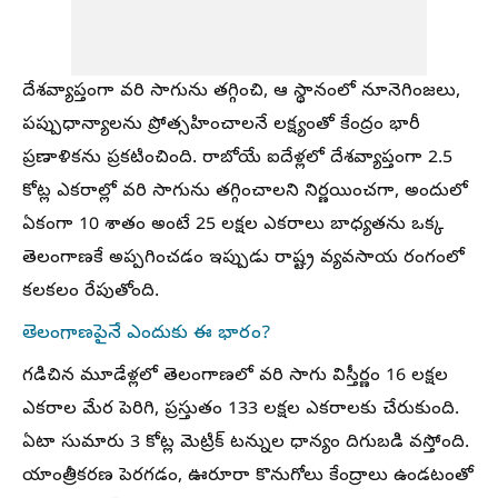
దేశవ్యాప్తంగా వరి సాగును తగ్గించి, ఆ స్థానంలో నూనెగింజలు,
పప్పుధాన్యాలను ప్రోత్సహించాలనే లక్ష్యంతో కేంద్రం భారీ
ప్రణాళికను ప్రకటించింది. రాబోయే ఐదేళ్లలో దేశవ్యాప్తంగా 2.5
కోట్ల ఎకరాల్లో వరి సాగును తగ్గించాలని నిర్ణయించగా, అందులో
ఏకంగా 10 శాతం అంటే 25 లక్షల ఎకరాలు బాధ్యతను ఒక్క
తెలంగాణకే అప్పగించడం ఇప్పుడు రాష్ట్ర వ్యవసాయ రంగంలో
కలకలం రేపుతోంది.
తెలంగాణపైనే ఎందుకు ఈ భారం?
గడిచిన మూడేళ్లలో తెలంగాణలో వరి సాగు విస్తీర్ణం 16 లక్షల
ఎకరాల మేర పెరిగి, ప్రస్తుతం 133 లక్షల ఎకరాలకు చేరుకుంది.
ఏటా సుమారు 3 కోట్ల మెట్రిక్ టన్నుల ధాన్యం దిగుబడి వస్తోంది.
యాంత్రీకరణ పెరగడం, ఊరూరా కొనుగోలు కేంద్రాలు ఉండటంతో