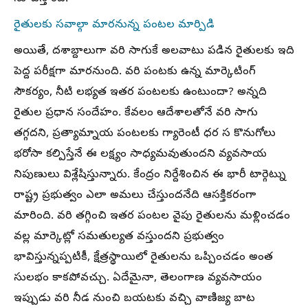
రైతులకు సవాల్గా మారనున్న పంటల మార్పిడి
అయితే, దశాబ్దాలుగా వరి సాగుకే అలవాటు పడిన రైతులకు ఇది
పెద్ద పరీక్షగా మారనుంది. వరి పంటకు ఉన్న మార్కెటింగ్
సౌకర్యం, నీటి లభ్యత ఇతర పంటలకు ఉంటుందా? అన్నది
రైతుల ప్రధాన సందేహం. కేవలం ఆదేశాలతోనే వరి సాగు
తగ్గదని, ప్రత్యామ్నాయ పంటలకు గ్యారెంటీ ధర స కొనుగోలు
భరోసా కల్పిస్తేనే ఈ లక్ష్యం సాధ్యమవుతుందని వ్యవసాయ
నిపుణులు విశ్లేషిస్తున్నారు. కేంద్రం నిర్దేశించిన ఈ భారీ టార్గెట్ను
రాష్ట్ర ప్రభుత్వం ఎలా అమలు చేస్తుందనేది ఆసక్తికరంగా
మారింది. వరి తగ్గించి ఇతర పంటల వైపు రైతులను మళ్లించడం
వల్ల మార్కెట్లో సమతుల్యత వస్తుందని ప్రభుత్వం
భావిస్తున్నప్పటికీ, క్షేత్రస్థాయిలో రైతులను ఒప్పించడం అంత
సులభం కాకపోవచ్చు. ఏదేమైనా, తెలంగాణ వ్యవసాయం
ఇప్పుడు వరి నీడ నుంచి బయటకు వచ్చి వాణిజ్య బాట