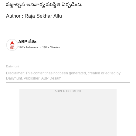
పట్టాల్సిన అనివార్య పరిస్థితి ఏర్పడింది.
Author : Raja Sekhar Allu
ABP దేశం
167k
followers
192k
Stories
Dailyhunt
Disclaimer
: This content has not been generated, created or edited by
Dailyhunt. Publisher: ABP Desam
ADVERTISEMENT