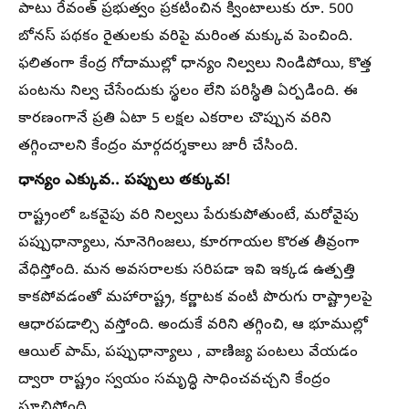
పాటు రేవంత్ ప్రభుత్వం ప్రకటించిన క్వింటాలుకు రూ. 500
బోనస్ పథకం రైతులకు వరిపై మరింత మక్కువ పెంచింది.
ఫలితంగా కేంద్ర గోదాముల్లో ధాన్యం నిల్వలు నిండిపోయి, కొత్త
పంటను నిల్వ చేసేందుకు స్థలం లేని పరిస్థితి ఏర్పడింది. ఈ
కారణంగానే ప్రతి ఏటా 5 లక్షల ఎకరాల చొప్పున వరిని
తగ్గించాలని కేంద్రం మార్గదర్శకాలు జారీ చేసింది.
ధాన్యం ఎక్కువ.. పప్పులు తక్కువ!
రాష్ట్రంలో ఒకవైపు వరి నిల్వలు పేరుకుపోతుంటే, మరోవైపు
పప్పుధాన్యాలు, నూనెగింజలు, కూరగాయల కొరత తీవ్రంగా
వేధిస్తోంది. మన అవసరాలకు సరిపడా ఇవి ఇక్కడ ఉత్పత్తి
కాకపోవడంతో మహారాష్ట్ర, కర్ణాటక వంటి పొరుగు రాష్ట్రాలపై
ఆధారపడాల్సి వస్తోంది. అందుకే వరిని తగ్గించి, ఆ భూముల్లో
ఆయిల్ పామ్, పప్పుధాన్యాలు , వాణిజ్య పంటలు వేయడం
ద్వారా రాష్ట్రం స్వయం సమృద్ధి సాధించవచ్చని కేంద్రం
సూచిస్తోంది.