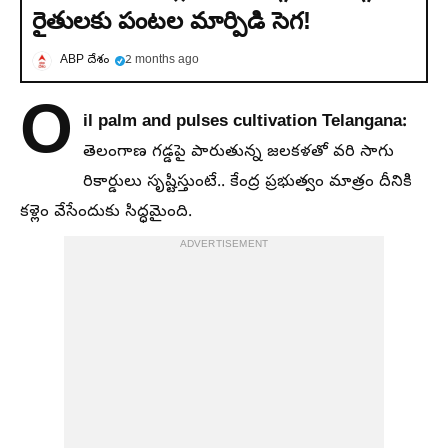
రైతులకు పంటల మార్పిడి సెగ!
ABP దేశం
2 months ago
O
il palm and pulses cultivation Telangana:
తెలంగాణ గడ్డపై పారుతున్న జలకళతో వరి సాగు
రికార్డులు సృష్టిస్తుంటే.. కేంద్ర ప్రభుత్వం మాత్రం దీనికి
కళ్లెం వేసేందుకు సిద్ధమైంది.
ADVERTISEMENT