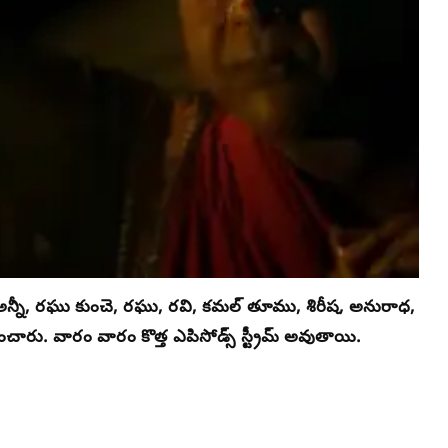
ా... అన్నీ, రఘు కుంచె, రఘు, రవి, కమల్ తూము, శిరీష, అనురాధ,
చారు. వారం వారం కొత్త ఎపిసోడ్స్ స్ట్రీమ్ అవుతాయి.