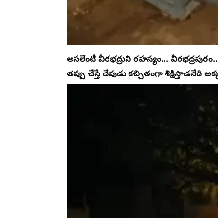
అసలేంటీ వీరభద్రుని రహస్యం... వీరభద్రపురం... 
తప్పు చేస్తే దేవుడు కచ్చితంగా శిక్షిస్తాడనేది అ