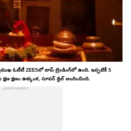
ప్రముఖ ఓటీటీ ZEE5లో టాప్ ట్రెండింగ్‌లో ఉంది. ఇప్పటికీ 5
కు క్షణ క్షణం ఉత్కంఠ, సూపర్ థ్రిల్ అందించింది.
ADVERTISEMENT