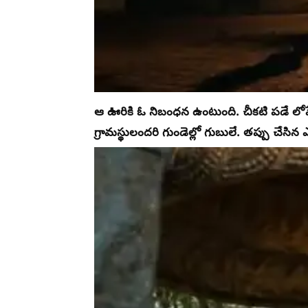
ఆ ఊరికి ఓ నిబంధన ఉంటుంది. చీకటి పడే లోపే
గ్రామస్థులందరి గుండెల్లో గుబులే. తప్పు చేస