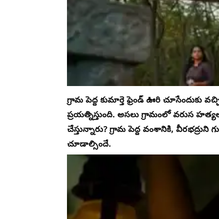
గ్రామ పెద్ద కుమార్తె ఫ్రెండ్ ఊరి చూసేందుకు వ
ప్రయత్నిస్తుంది. అసలు గ్రామంలో వరుస హత్
చేస్తున్నారు? గ్రామ పెద్ద వంశానికి, వీరభద్రు
చూడాల్సిందే.