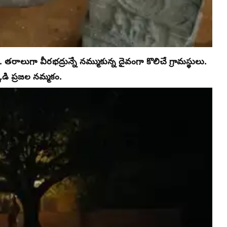
తరాలుగా వీరభద్రున్నే నమ్ముకున్న దైవంగా కొలిచే గ్రామస్థులు.
క్కడి ప్రజల నమ్మకం.