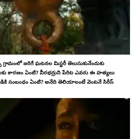
చ్చి గ్రామంలో జరిగే ఘటనల మిస్టరీ తెలుసుకునేందుకు
యలకు కారణం ఏంటి? వీరభద్రుని పేరిట ఎవరు ఈ హత్యలు
ని గుడికి సంబంధం ఏంటి? అనేది తెలియాలంటే వెంటనే సిరీస్