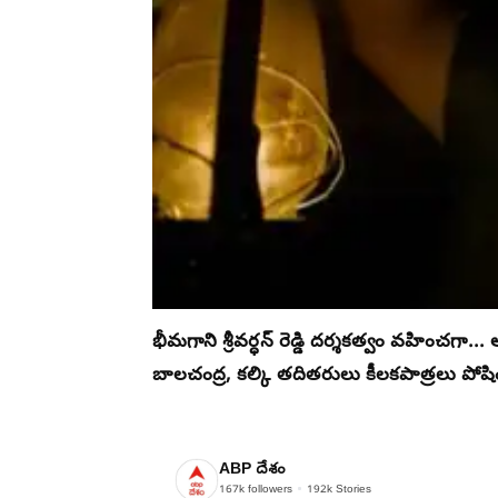
భీమగాని శ్రీవర్ధన్ రెడ్డి దర్శకత్వం వహించగ
బాలచంద్ర, కల్కి తదితరులు కీలకపాత్రలు పోషిం
ABP దేశం
167k
followers
192k
Stories