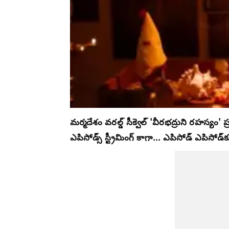
మర్మదేశం వరల్డ్ సీక్వెల్ 'వీరభద్రుని రహస్యం' 
ఎపిసోడ్స్ స్ట్రీమింగ్ కాగా... ఎపిసోడ్ ఎపిసోడ్‌