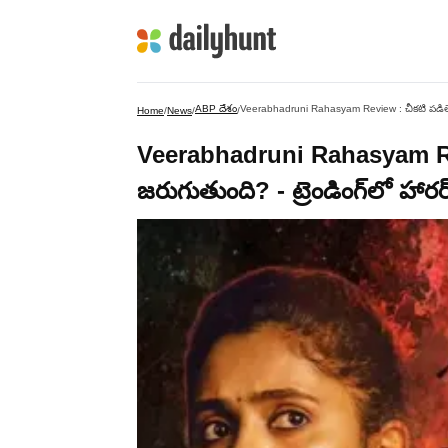
ABP దేశం
Veerabhadruni Rahasyam Review : చీకటి పడితే వీరభ
Home
/
News
/
/
Veerabhadruni Rahasyam Rev
జరుగుతుంది? - ట్రెండింగ్‌లో హారర్ థ్