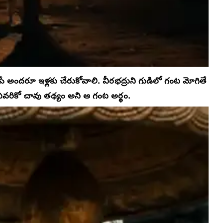
 అందరూ ఇళ్లకు చేరుకోవాలి. వీరభద్రుని గుడిలో గంట మోగితే
ిన ఎవరికో చావు తథ్యం అని ఆ గంట అర్థం.