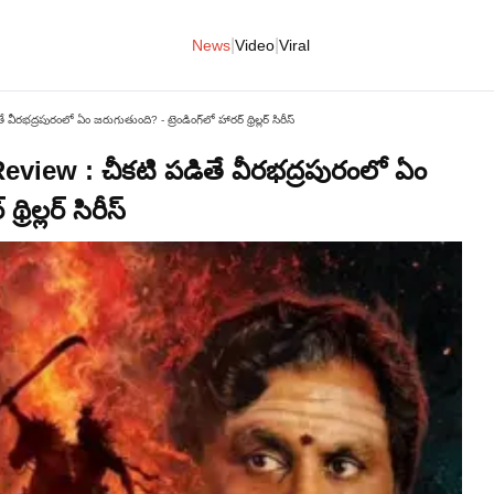
|
|
News
Video
Viral
ద్రపురంలో ఏం జరుగుతుంది? - ట్రెండింగ్‌లో హారర్ థ్రిల్లర్ సిరీస్
iew : చీకటి పడితే వీరభద్రపురంలో ఏం
రిల్లర్ సిరీస్