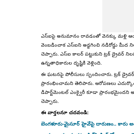
ఎస్‌ఐపై అనుమానం రావడంతో వెనక్కు మళ్లి ఆ
వెంబడించాక ఎస్‌ఐని అడ్డగించి నడిరోడ్డు మీద
చెప్పారు. ఎస్ఐ కాలర్ పట్టుకుని ట్రక్ డ్రైవర్ 
ఉన్నతాధికారుల దృష్టికి వెళ్లింది.
ఈ ఘటనపై పోలీసులు స్పందించారు. ట్రక్ డ్రైవర్
ప్రారంభించామని తెలిపారు. ఆరోపణలు ఎదుర్కొంట
డిపార్ట్‌మెంటల్ ఎంక్వైరీ కూడా ప్రారంభమైందన
చెప్పారు.
ఈ వార్తలనూ చదవండి:
బెంగళూరు-మైసూర్ హైవేపై దారుణం.. కారు అడ్డ