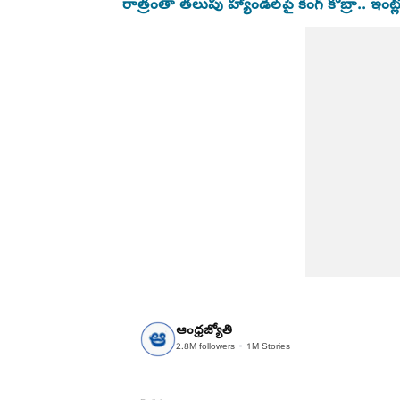
రాత్రంతా తలుపు హ్యాండిల్‌పై కింగ్ కోబ్రా.. ఇ
ఆంధ్రజ్యోతి
2.8M
followers
1M
Stories