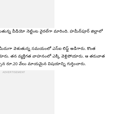
పడుతున్న వీడియో నెట్టింట వైరల్‌గా మారింది. హమీర్‌పూర్ జిల్లాలో
ర్ మీదుగా వెళుతున్న సమయంలో ఎస్ఐ లిఫ్ట్ అడిగారు. కొంత
పోయారు. తన వ్యక్తిగత వాహనంలో ఎక్కి వెళ్లిపోయారు. ఆ తరువాత
ాల్సిన రూ.20 వేలు మాయమైన విషయాన్ని గుర్తించారు.
ADVERTISEMENT