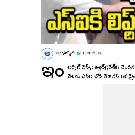
ఆంధ్రజ్యోతి
1 month ago
ఇం
టర్నెట్ డెస్క్: ఉత్తర్‌ప్రదేశ్‌కు చ
వేలను ఎస్‌ఐ చోరీ చేశాడని ఒక డ్