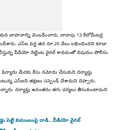
యన వాహనాన్ని వెంబడించారు. దాదాపు 13 కిలోమీటర్ల
 నిలదీశారు. ఎస్ఐ వద్ద తన రూ.20 వేలు లభించిందని కూడా
నిలదీస్తున్న వీడియో నెట్టింట వైరల్ కావడంతో విషయం పోలీసు
 ఫిర్యాదు మేరకు కేసు నమోదు చేసుకుని దర్యాప్తు
ున్న ఎస్‌ఐని తక్షణం సస్పెండ్ చేశామని చెప్పారు.
ి అన్నారు. దర్యాప్తు అనంతరం తగు చర్యలు తీసుకుంటామని
ు పెట్టి కుటుంబంపై దాడి.. వీడియో వైరల్