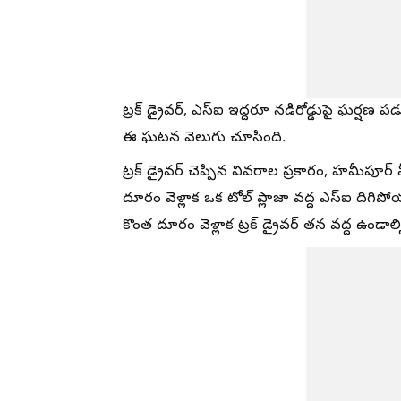
ట్రక్ డ్రైవర్, ఎస్‌ఐ ఇద్దరూ నడిరోడ్డుపై ఘర్షణ 
ఈ ఘటన వెలుగు చూసింది.
ట్రక్ డ్రైవర్ చెప్పిన వివరాల ప్రకారం, హమీపూ
దూరం వెళ్లాక ఒక టోల్ ప్లాజా వద్ద ఎస్‌ఐ దిగి
కొంత దూరం వెళ్లాక ట్రక్ డ్రైవర్ తన వద్ద ఉండ