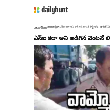
ఆంధ్రజ్యోతి
ఎస్‌ఐ కదా అని అడిగిన వెంటనే లిఫ్ట్ ఇస్తే.. షాకింగ్ 
Home
/
News
/
/
ఎస్‌ఐ కదా అని అడిగిన వెంటనే లిఫ్ట