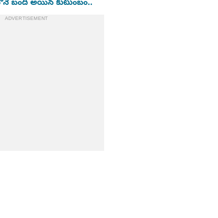
ంట్లోనే బందీ అయిన కుటుంబం..
ADVERTISEMENT