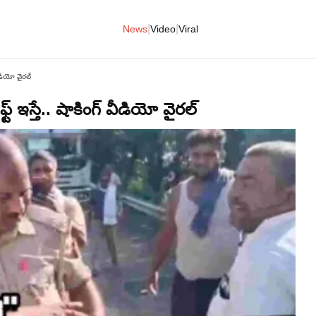
|
|
News
Video
Viral
వీడియో వైరల్
్ ఇస్తే.. షాకింగ్ వీడియో వైరల్