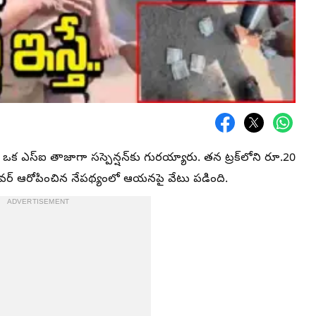
ెందిన ఒక ఎస్‌ఐ తాజాగా సస్పెన్షన్‌కు గురయ్యారు. తన ట్రక్‌లోని రూ.20
రైవర్ ఆరోపించిన నేపథ్యంలో ఆయనపై వేటు పడింది.
ADVERTISEMENT