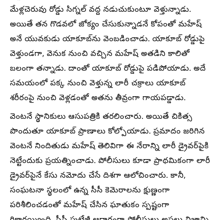
మేళ్లచెరువు రోడ్డు సిగ్నల్ వద్ద నడుచుకుంటూ వెళ్తున్నాడు.
అయితే తన గొడవలో జోక్యం చేసుకున్నాడనే కోపంతో మహేష్
అనే యువకుడు యాకూబ్‌ను వెంబడించాడు. యాకూబ్ రోడ్డుపై
వెళ్తుండగా, వెనుక నుంచి వచ్చిన మహేష్ అతడిని కాలితో
బలంగా తన్నాడు. దాంతో యాకూబ్ రోడ్డుపై పడిపోయాడు. అదే
సమయంలో పక్క నుంచి వెళ్తున్న లారీ చక్రాలు యాకూబ్
శరీరంపై నుంచి వెళ్లడంతో అతను తీవ్రంగా గాయపడ్డాడు.
వెంటనే స్థానికులు ఆసుపత్రికి తరలించారు. అయితే చికిత్స
పొందుతూ యాకూబ్ ప్రాణాలు కోల్పోయాడు. ప్రమాదం జరిగిన
వెంటనే నిందితుడు మహేష్ తెలివిగా ఈ నేరాన్ని లారీ డ్రైవర్‌పైకి
నెట్టేందుకు ప్రయత్నించాడు. పోలీసులు కూడా ప్రాథమికంగా లారీ
డ్రైవర్‌పైనే కేసు నమోదు చేసే దిశగా ఆలోచించారు. కానీ,
సంఘటనా స్థలంలో ఉన్న సీసీ కెమెరాలను క్షుణ్ణంగా
పరిశీలించడంతో మహేష్ చేసిన ఘాతుకం స్పష్టంగా