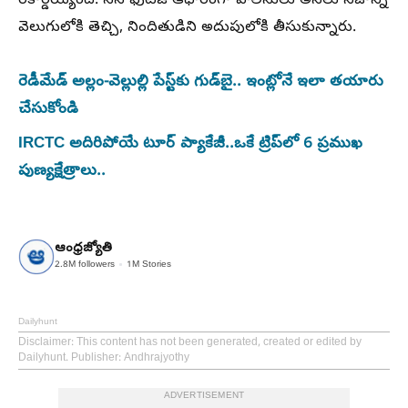
రికార్డయ్యింది. సీసీ ఫుటేజీ ఆధారంగా పోలీసులు అసలు నిజాన్ని
వెలుగులోకి తెచ్చి, నిందితుడిని అదుపులోకి తీసుకున్నారు.
రెడీమేడ్ అల్లం-వెల్లుల్లి పేస్ట్‌కు గుడ్‌బై.. ఇంట్లోనే ఇలా తయారు
చేసుకోండి
IRCTC అదిరిపోయే టూర్ ప్యాకేజీ..ఒకే ట్రిప్‌లో 6 ప్రముఖ
పుణ్యక్షేత్రాలు..
ఆంధ్రజ్యోతి
2.8M
followers
1M
Stories
Dailyhunt
Disclaimer
: This content has not been generated, created or edited by
Dailyhunt. Publisher: Andhrajyothy
ADVERTISEMENT