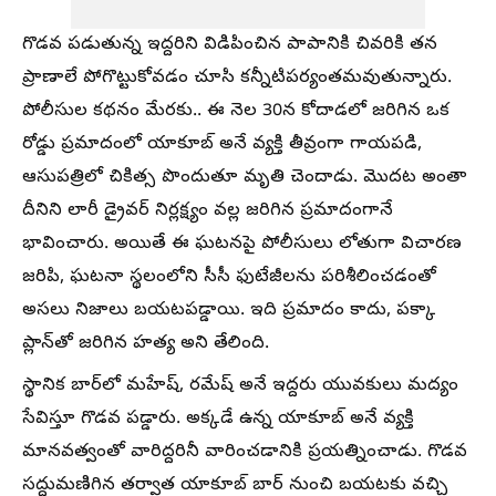
గొడవ పడుతున్న ఇద్దరిని విడిపించిన పాపానికి చివరికి తన
ప్రాణాలే పోగొట్టుకోవడం చూసి కన్నీటిపర్యంతమవుతున్నారు.
పోలీసుల కథనం మేరకు.. ఈ నెల 30న కోదాడలో జరిగిన ఒక
రోడ్డు ప్రమాదంలో యాకూబ్ అనే వ్యక్తి తీవ్రంగా గాయపడి,
ఆసుపత్రిలో చికిత్స పొందుతూ మృతి చెందాడు. మొదట అంతా
దీనిని లారీ డ్రైవర్ నిర్లక్ష్యం వల్ల జరిగిన ప్రమాదంగానే
భావించారు. అయితే ఈ ఘటనపై పోలీసులు లోతుగా విచారణ
జరిపి, ఘటనా స్థలంలోని సీసీ ఫుటేజీలను పరిశీలించడంతో
అసలు నిజాలు బయటపడ్డాయి. ఇది ప్రమాదం కాదు, పక్కా
ప్లాన్‌తో జరిగిన హత్య అని తేలింది.
స్థానిక బార్‌లో మహేష్, రమేష్ అనే ఇద్దరు యువకులు మద్యం
సేవిస్తూ గొడవ పడ్డారు. అక్కడే ఉన్న యాకూబ్ అనే వ్యక్తి
మానవత్వంతో వారిద్దరినీ వారించడానికి ప్రయత్నించాడు. గొడవ
సద్దుమణిగిన తర్వాత యాకూబ్ బార్ నుంచి బయటకు వచ్చి