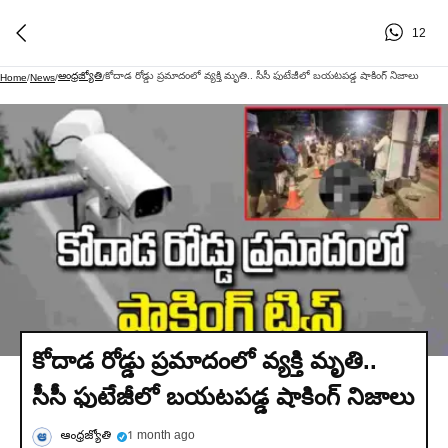
12
ఆంధ్రజ్యోతి
కోదాడ రోడ్డు ప్రమాదంలో వ్యక్తి మృతి.. సీసీ ఫుటేజీలో బయటపడ్డ షాకింగ్ నిజాలు
Home
/
News
/
/
కోదాడ రోడ్డు ప్రమాదంలో వ్యక్తి మృతి..
సీసీ ఫుటేజీలో బయటపడ్డ షాకింగ్ నిజాలు
ఆంధ్రజ్యోతి
1 month ago