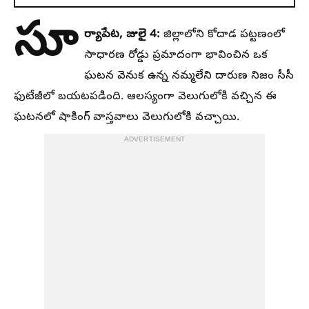
సూ
ర్యాపేట, జులై 4:
జిల్లాలోని కోదాడ పట్టణంలో
సాధారణ రోడ్డు ప్రమాదంగా భావించిన ఒక
ఘటన వెనుక ఉన్న నమ్మలేని దారుణ నిజం సీసీ
ఫుటేజీలో బయటపడింది. ఆలస్యంగా వెలుగులోకి వచ్చిన ఈ
ఘటనలో షాకింగ్ వాస్తవాలు వెలుగులోకి వచ్చాయి.
ADVERTISEMENT