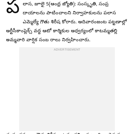
ప
లాస, జూలై 5(ఆంధ్ర జ్యోతి): సంస్కృతి, సంప్ర
దాయాలను పాటించాలని నిర్వాహకులను పలాస
ఎమ్మెల్యే గౌతు శిరీష కోరారు. ఆదివారంజంట పట్టణాల్లో
ఆర్టీసీకాంప్లెక్స్‌ వద్ద ఆటో కార్మికుల ఆధ్వర్యంలో కాటమ్మతల్లి
అమ్మవారి వార్షిక సంబ రాలు నిర్వహించారు.
ADVERTISEMENT