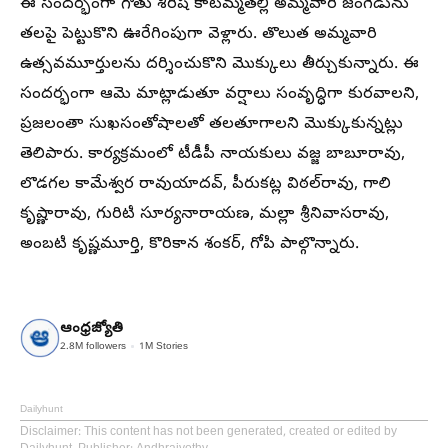
ఈ సందర్భంగా గౌతు శిరీష కాటమ్మతల్లి అమ్మవారి జంగెడును
తలపై పెట్టుకొని ఊరేగింపుగా వెళ్లారు. తొలుత అమ్మవారి
ఉత్సవమూర్తులను దర్శించుకొని మొక్కులు తీర్చుకున్నారు. ఈ
సందర్భంగా ఆమె మాట్లాడుతూ వర్షాలు సంవృద్ధిగా కురవాలని,
ప్రజలంతా సుఖసంతోషాలతో తలతూగాలని మొక్కుకున్నట్లు
తెలిపారు. కార్యక్రమంలో టీడీపీ నాయకులు వజ్జ బాబూరావు,
లొడగల కామేశ్వర రావుయాదవ్‌, పీరుకట్ల విఠల్‌రావు, గాలి
కృష్ణారావు, గురిటి సూర్యనారాయణ, మల్లా శ్రీనివాసరావు,
అంబటి కృష్ణమూర్తి, కొరికాన శంకర్‌, గోపి పాల్గొన్నారు.
ఆంధ్రజ్యోతి
2.8M
followers
1M
Stories
Dailyhunt
Disclaimer
: This content has not been generated, created or edited by