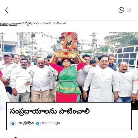
12
ఆంధ్రజ్యోతి
సంప్రదాయాలను పాటించాలి
Home
/
News
/
/
సంప్రదాయాలను పాటించాలి
ఆంధ్రజ్యోతి
1 month ago