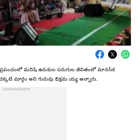
: నేటి ప్రపంచంలో మనిషి ఉరుకుల పరుగుల జీవితంలో మానసిక
 చక్కటి మార్గం అని గురువు భిక్షమ య్య అన్నారు.
ADVERTISEMENT