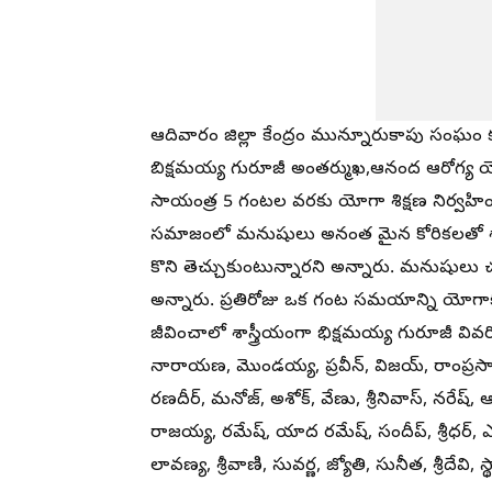
ఆదివారం జిల్లా కేంద్రం మున్నూరుకాపు సంఘం
బిక్షమయ్య గురూజీ అంతర్ముఖ,ఆనంద ఆరోగ్య యో
సాయంత్ర 5 గంటల వరకు యోగా శిక్షణ నిర్వహిం
సమాజంలో మనుషులు అనంత మైన కోరికలతో శారీ
కొని తెచ్చుకుంటున్నారని అన్నారు. మనుషులు చక
అన్నారు. ప్రతిరోజు ఒక గంట సమయాన్ని యోగా
జీవించాలో శాస్త్రీయంగా భిక్షమయ్య గురూజీ వివర
నారాయణ, మొండయ్య, ప్రవీన్‌, విజయ్‌, రాంప్రసాద
రణదీర్‌, మనోజ్‌, అశోక్‌, వేణు, శ్రీనివాస్‌, నరేష్
రాజయ్య, రమేష్‌, యాద రమేష్‌, సందీప్‌, శ్రీధ
లావణ్య, శ్రీవాణి, సువర్ణ, జ్యోతి, సునీత, శ్రీదేవి, స