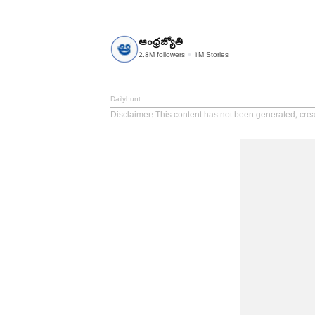
ఆంధ్రజ్యోతి
2.8M
followers
1M
Stories
Dailyhunt
Disclaimer
: This content has not been generated, cre