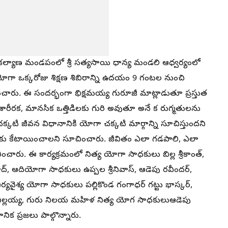
 కల్యాణ మండపంలో శ్రీ సత్యసాయి ధాన్య మండలి ఆధ్వర్యంలో
గా ఒక్కరోజు శిక్షణ శిబిరాన్ని ఉదయం 9 గంటల నుంచి
చారు. ఈ సందర్భంగా భిక్షమయ్య గురూజీ మాట్లాడుతూ ప్రస్తుత
రక, మానసిక ఒత్తిడిలకు గురి అవుతూ అనే క రుగ్మతులను
్కటి జీవన విధానానికి యోగా చక్కటి మార్గాన్ని సూచిస్తుందని
కు కేటాయించాలని సూచించారు. జీవితం ఎలా గడపాలి, ఎలా
ించారు. ఈ కార్యక్రమంలో నిత్య యోగా సాధకులు బిల్ల శ్రీకాంత్‌,
్‌, ఆదియోగా సాధకులు ఉప్పల శ్రీనివాస్‌, ఆడెపు రవీందర్‌,
‌, ఆర్యవైశ్య యోగా సాధకులు పల్లికొండ గంగాధర్‌ గట్టు భాస్కర్‌,
ర్‌, ఎల్లయ్య, గురు నిలయ మహిళ నిత్య యోగ సాధకులుఆడెపు
్థానిక ప్రజలు పాల్గొన్నారు.