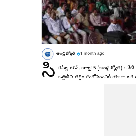
ఆంధ్రజ్యోతి
1 month ago
సి
రిసిల్ల టౌన్‌, జూలై 5 (ఆంధ్రజ్యోతి) 
ఒత్తిడిని తగ్గిం చుకోవడానికి యోగా ఒక