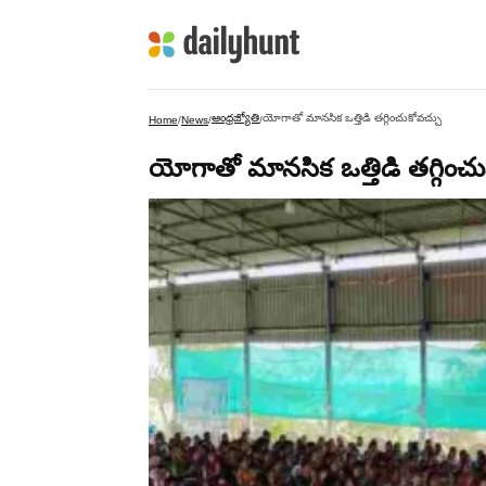
ఆంధ్రజ్యోతి
యోగాతో మానసిక ఒత్తిడి తగ్గించుకోవచ్చు
Home
/
News
/
/
యోగాతో మానసిక ఒత్తిడి తగ్గించు